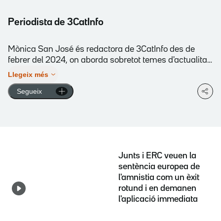
Periodista de 3CatInfo
Mònica San José és redactora de 3CatInfo des de
febrer del 2024, on aborda sobretot temes d'actualitat,
especialment de política, però també de societat i
Llegeix més
internacional. Ha sigut cap d'edició i editora al canal
Segueix
3/24, en diferents etapes, des del 2005, amb
cobertures destacades com l'accident de Spanair,
l'atropellament d'un tren a 12 joves a Castelldefels, el
descarrilament d'un Alvia a Santiago de Compostel·la
o el judici i la sentència del procés. Durant els més de
20 anys d'experiència als serveis informatius de 3Cat,
Junts i ERC veuen la
ha passat també per les seccions de Política i
sentència europea de
Economia, el programa "Parlament" o els equips
l'amnistia com un èxit
d'edició d'"Els matins" i de diferents edicions del
rotund i en demanen
"Telenotícies".
l'aplicació immediata