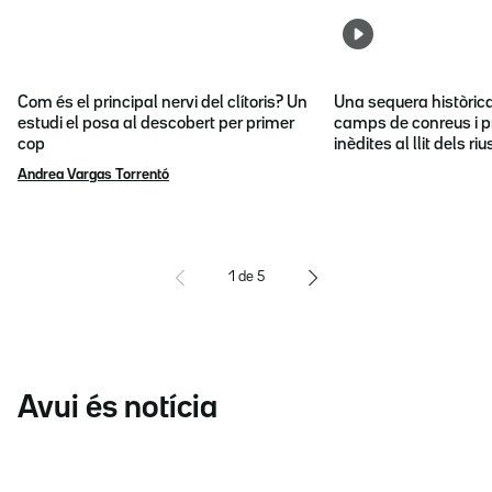
Com és el principal nervi del clítoris? Un
Una sequera històric
estudi el posa al descobert per primer
camps de conreus i p
cop
inèdites al llit dels riu
Andrea Vargas Torrentó
1
de
5
Avui és notícia