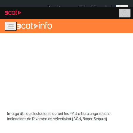
Anar
Anar
Més
a
al
És notícia:
Itàlia
Ulleres eclipsi
la
contingut
navegació
principal
Imatge d'arxiu d'estudiants durant les PAU a Catalunya rebent
indicacions de l'examen de selectivitat (ACN/Roger Segura)