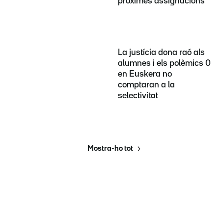
pròximes assignacions
La justícia dona raó als
alumnes i els polèmics 0
en Euskera no
comptaran a la
selectivitat
Mostra-ho tot