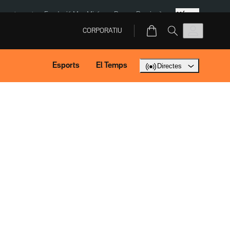
Més
ment agost
Fundació Mas Miró
eBay
Perpinyà
CORPORATIU
Esports
El Temps
Directes