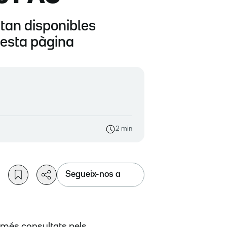
tan disponibles
uesta pàgina
2 min
Segueix-nos a
 més consultats pels