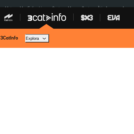
a a Meta
Mor Felipe Lipe
Ceuta
Menors Ceuta
Àtic Ayuso
Aparca
 3CatInfo
Explora