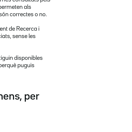
permeten als
són correctes o no.
ent de Recerca i
ats, sense les
iguin disponibles
 perquè puguis
mens, per