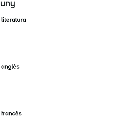
juny
 literatura
 anglès
 francès