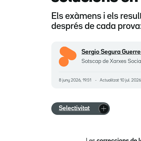
Els exàmens i els resu
després de cada prova:
Sergio Segura Guerre
Sotscap de Xarxes Socia
8 juny 2026, 19.51
Actualitzat
10 jul. 202
Selectivitat
Les
correccions de l