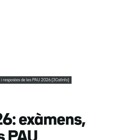
 i respostes de les PAU 2026 (3CatInfo)
026: exàmens,
es PAU