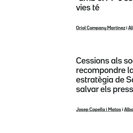
vies té
Oriol Company Martínez
i
Al
Cessions als so
recompondre la
estratègia de 
salvar els pres
Josep Capella i Matas
i
Alba