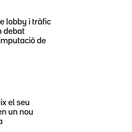
e lobby i tràfic
n debat
 imputació de
x el seu
en un nou
a