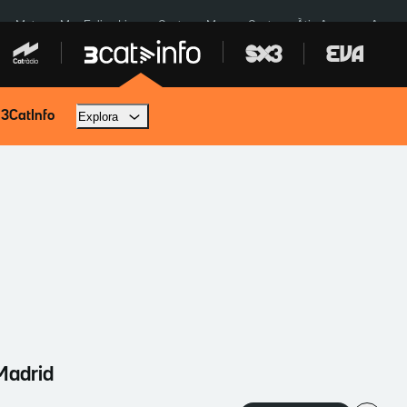
a a Meta
Mor Felipe Lipe
Ceuta
Menors Ceuta
Àtic Ayuso
Aparca
 3CatInfo
Explora
 Madrid