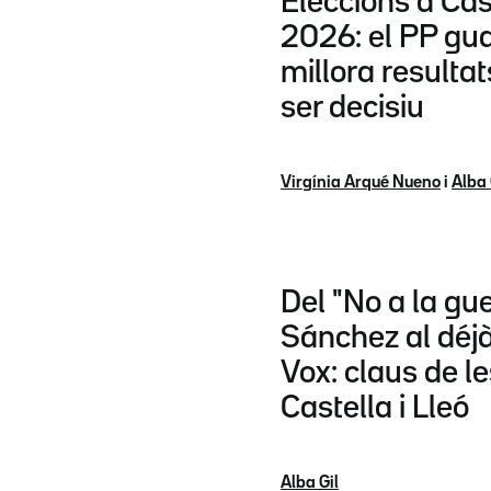
Eleccions a Cast
2026: el PP gu
millora resultat
ser decisiu
Virgínia Arqué Nueno
i
Alba 
Del "No a la gu
Sánchez al déjà
Vox: claus de l
Castella i Lleó
Alba Gil