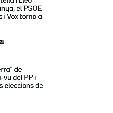
ella i Lleó
anya, el PSOE
s i Vox torna a
Gil
erra" de
-vu del PP i
es eleccions de