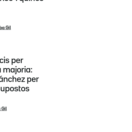
ba Gil
cis per
 majoria:
Sánchez per
supostos
 Gil