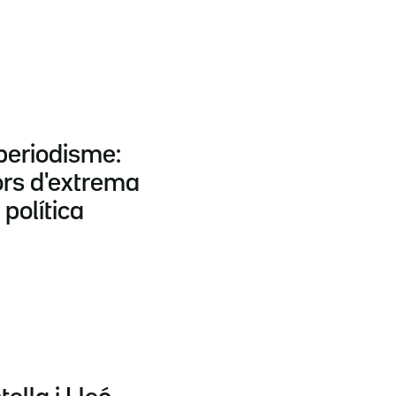
periodisme:
ors d'extrema
 política