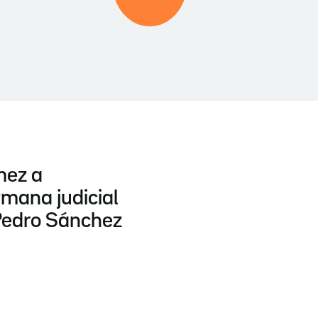
mez a
tmana judicial
edro Sánchez