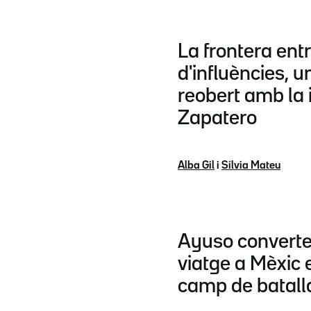
La frontera entr
d'influències, u
reobert amb la
Zapatero
Alba Gil
i
Sílvia Mateu
Ayuso convertei
viatge a Mèxic 
camp de batall