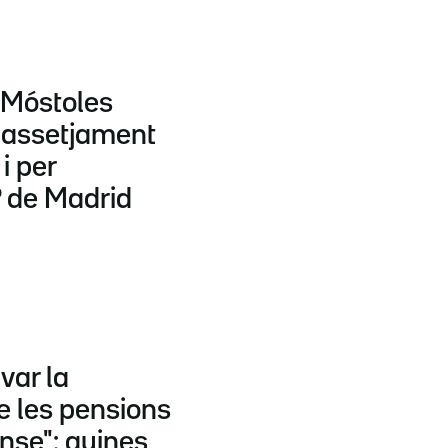
 Móstoles
 assetjament
i per
P de Madrid
var la
de les pensions
nse": quines