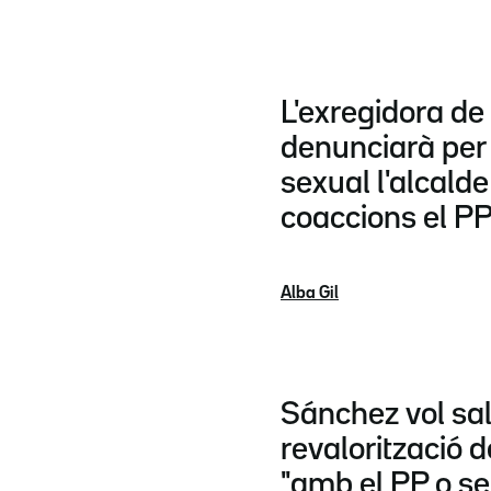
L'exregidora de
denunciarà per
sexual l'alcalde 
coaccions el P
Alba Gil
Sánchez vol sal
revalorització 
"amb el PP o se