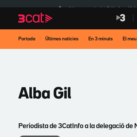
Anar
Anar
a
al
És notícia:
Institut Tailàndia
Mult
la
contingut
navegació
principal
Portada
Últimes notícies
En 3 minuts
El meu
Alba Gil
Periodista de 3CatInfo a la delegació de