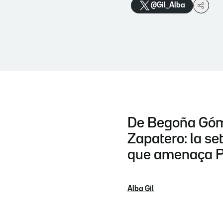
@Gil_Alba
De Begoña Gó
Zapatero: la se
que amenaça P
Alba Gil