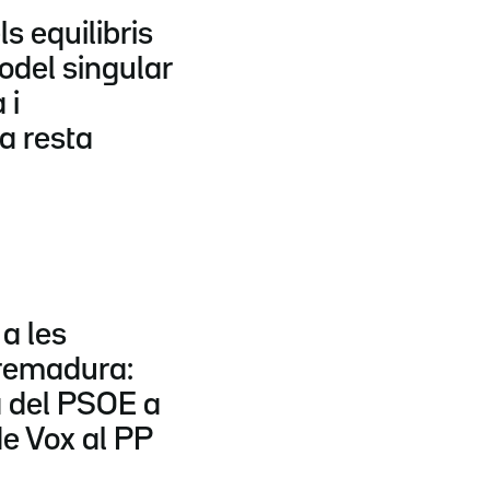
s equilibris
odel singular
 i
la resta
 a les
tremadura:
 del PSOE a
de Vox al PP