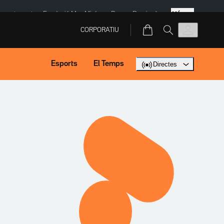
Més
ment agost
Fundació Mas Miró
eBay
Perpinyà
CORPORATIU
Esports
El Temps
Directes