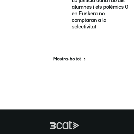
La justícia dona raó als
alumnes i els polèmics 0
en Euskera no
comptaran a la
selectivitat
Mostra-ho tot