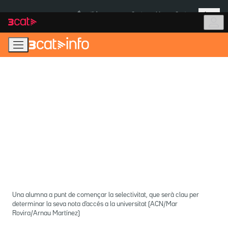
Anar
Anar
Més
a
al
És notícia:
Ceuta
Menors Ceuta
la
contingut
navegació
principal
Una alumna a punt de començar la selectivitat, que serà clau per
determinar la seva nota d'accés a la universitat (ACN/Mar
Rovira/Arnau Martínez)