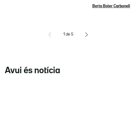
Berta Boter Carbonell
1
de
5
Avui és notícia