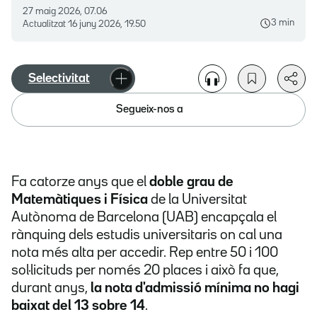
27 maig 2026, 07.06
3 min
Actualitzat
16 juny 2026, 19.50
Selectivitat
Segueix-nos a
Fa catorze anys que el
doble grau de
Matemàtiques i Física
de la Universitat
Autònoma de Barcelona (UAB) encapçala el
rànquing dels estudis universitaris on cal una
nota més alta per accedir. Rep entre 50 i 100
sol·licituds per només 20 places i això fa que,
durant anys,
la nota d'admissió mínima no hagi
baixat del 13 sobre 14
.