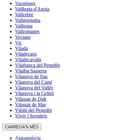
Vacarisses
Vallbona d'Anoia
Vallcebre
Vallgorguina
Vallirana
Vallromanes
Veciana
Vic
Vilada
Viladecans
Viladecavalls
Vilafranca del Penedès
Vilalba Sasserra
Vilanova de Sau
Vilanova del Camí
Vilanova del Vallès
Vilanova i la Geltrú
Vilassar de Dalt
Vilassar de Mar
Vilobí del Penedès
Viver i Serrateix
CARREGA'N MÉS
Aiguamúrcia