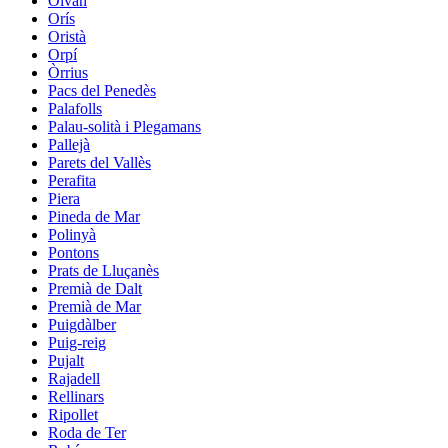
Olvan
Orís
Oristà
Orpí
Òrrius
Pacs del Penedès
Palafolls
Palau-solità i Plegamans
Pallejà
Parets del Vallès
Perafita
Piera
Pineda de Mar
Polinyà
Pontons
Prats de Lluçanès
Premià de Dalt
Premià de Mar
Puigdàlber
Puig-reig
Pujalt
Rajadell
Rellinars
Ripollet
Roda de Ter