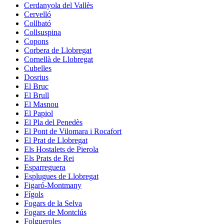
Cerdanyola del Vallès
Cervelló
Collbató
Collsuspina
Copons
Corbera de Llobregat
Cornellà de Llobregat
Cubelles
Dosrius
El Bruc
El Brull
El Masnou
El Papiol
El Pla del Penedès
El Pont de Vilomara i Rocafort
El Prat de Llobregat
Els Hostalets de Pierola
Els Prats de Rei
Esparreguera
Esplugues de Llobregat
Figaró-Montmany
Fígols
Fogars de la Selva
Fogars de Montclús
Folgueroles