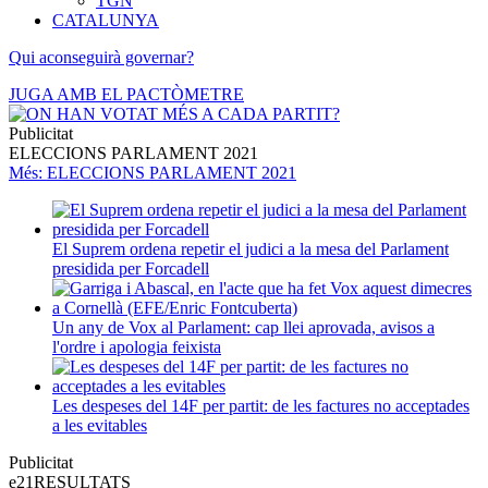
TGN
CATALUNYA
Qui aconseguirà governar?
JUGA AMB EL PACTÒMETRE
Publicitat
ELECCIONS PARLAMENT 2021
Més
: ELECCIONS PARLAMENT 2021
El Suprem ordena repetir el judici a la mesa del Parlament
presidida per Forcadell
Un any de Vox al Parlament: cap llei aprovada, avisos a
l'ordre i apologia feixista
Les despeses del 14F per partit: de les factures no acceptades
a les evitables
Publicitat
e21
RESULTATS