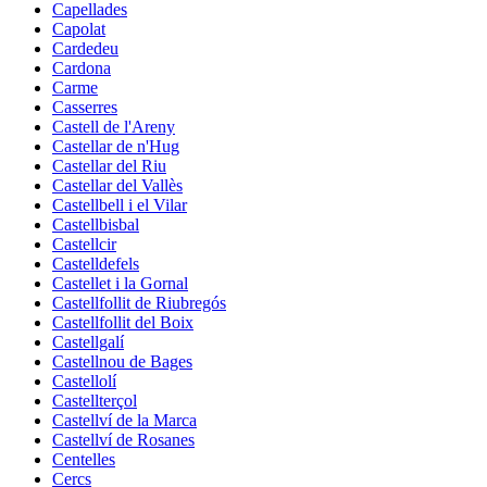
Capellades
Capolat
Cardedeu
Cardona
Carme
Casserres
Castell de l'Areny
Castellar de n'Hug
Castellar del Riu
Castellar del Vallès
Castellbell i el Vilar
Castellbisbal
Castellcir
Castelldefels
Castellet i la Gornal
Castellfollit de Riubregós
Castellfollit del Boix
Castellgalí
Castellnou de Bages
Castellolí
Castellterçol
Castellví de la Marca
Castellví de Rosanes
Centelles
Cercs