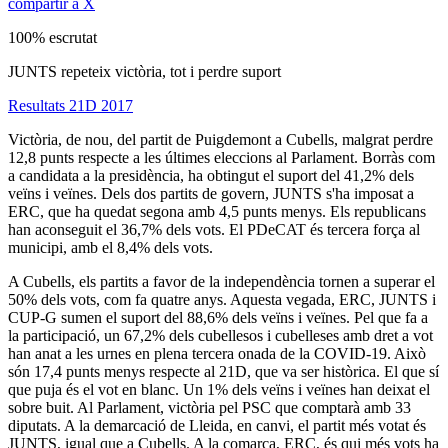
compartir a X
100% escrutat
JUNTS repeteix victòria, tot i perdre suport
Resultats 21D 2017
Victòria, de nou, del partit de Puigdemont a Cubells, malgrat perdre
12,8 punts respecte a les últimes eleccions al Parlament. Borràs com
a candidata a la presidència, ha obtingut el suport del 41,2% dels
veïns i veïnes. Dels dos partits de govern, JUNTS s'ha imposat a
ERC, que ha quedat segona amb 4,5 punts menys. Els republicans
han aconseguit el 36,7% dels vots. El PDeCAT és tercera força al
municipi, amb el 8,4% dels vots.
A Cubells, els partits a favor de la independència tornen a superar el
50% dels vots, com fa quatre anys. Aquesta vegada, ERC, JUNTS i
CUP-G sumen el suport del 88,6% dels veïns i veïnes. Pel que fa a
la participació, un 67,2% dels cubellesos i cubelleses amb dret a vot
han anat a les urnes en plena tercera onada de la COVID-19. Això
són 17,4 punts menys respecte al 21D, que va ser històrica. El que sí
que puja és el vot en blanc. Un 1% dels veïns i veïnes han deixat el
sobre buit. Al Parlament, victòria pel PSC que comptarà amb 33
diputats. A la demarcació de Lleida, en canvi, el partit més votat és
JUNTS, igual que a Cubells. A la comarca, ERC, és qui més vots ha