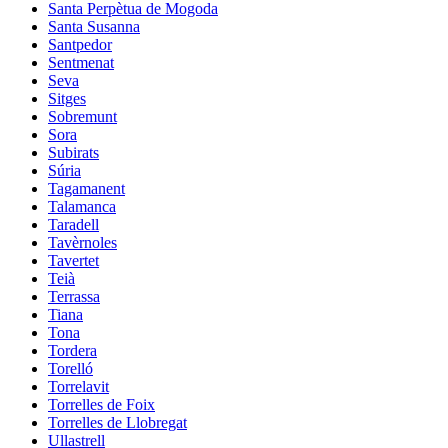
Santa Perpètua de Mogoda
Santa Susanna
Santpedor
Sentmenat
Seva
Sitges
Sobremunt
Sora
Subirats
Súria
Tagamanent
Talamanca
Taradell
Tavèrnoles
Tavertet
Teià
Terrassa
Tiana
Tona
Tordera
Torelló
Torrelavit
Torrelles de Foix
Torrelles de Llobregat
Ullastrell