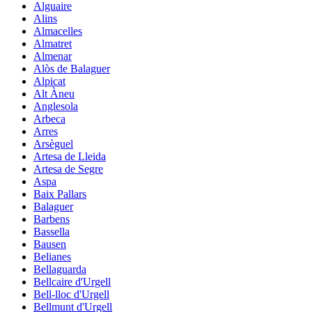
Alguaire
Alins
Almacelles
Almatret
Almenar
Alòs de Balaguer
Alpicat
Alt Àneu
Anglesola
Arbeca
Arres
Arsèguel
Artesa de Lleida
Artesa de Segre
Aspa
Baix Pallars
Balaguer
Barbens
Bassella
Bausen
Belianes
Bellaguarda
Bellcaire d'Urgell
Bell-lloc d'Urgell
Bellmunt d'Urgell