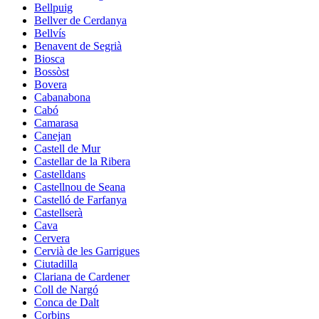
Bellpuig
Bellver de Cerdanya
Bellvís
Benavent de Segrià
Biosca
Bossòst
Bovera
Cabanabona
Cabó
Camarasa
Canejan
Castell de Mur
Castellar de la Ribera
Castelldans
Castellnou de Seana
Castelló de Farfanya
Castellserà
Cava
Cervera
Cervià de les Garrigues
Ciutadilla
Clariana de Cardener
Coll de Nargó
Conca de Dalt
Corbins