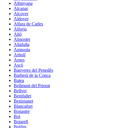
Albinyana
Alcanar
Alcover
Aldover
Alfara de Carles
Alforja
Alió
Almoster
Altafulla
Amposta
Arbolí
Arnes
Ascó
Banyeres del Penedès
Barberà de la Conca
Batea
Bellmunt del Priorat
Bellvei
Benifallet
Benissanet
Blancafort
Bonastre
Bot
Botarell
Bràfim