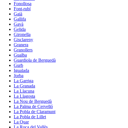
Fonollosa
Font-rubí
Gaià
Gallifa
Gavà
Gelida
Gironella
Gisclareny
Granera
Granollers
Gualba
Guardiola de Berguedà
Gurb
Igualada
Jorba
La Garriga
La Granada
La Llacuna
La Llagosta
La Nou de Berguedà
La Palma de Cervelló
La Pobla de Claramunt
La Pobla de Lillet
La Quar
La Roca del Vallès