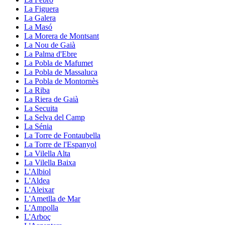
La Figuera
La Galera
La Masó
La Morera de Montsant
La Nou de Gaià
La Palma d'Ebre
La Pobla de Mafumet
La Pobla de Massaluca
La Pobla de Montornès
La Riba
La Riera de Gaià
La Secuita
La Selva del Camp
La Sénia
La Torre de Fontaubella
La Torre de l'Espanyol
La Vilella Alta
La Vilella Baixa
L'Albiol
L'Aldea
L'Aleixar
L'Ametlla de Mar
L'Ampolla
L'Arboç