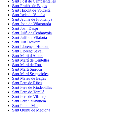
Sant Fost de Campsentelles
Sant Fruitós de Bages
Sant Hipòlit de Voltregà
Sant Iscle de Vallalta
Sant Jaume de Frontanyà
Sant Joan de Vilatorrada
Sant Joan Despí
Sant Julià de Cerdanyola
Sant Julià de Vilatorta
Sant Just Desvern
Sant Llorenç d'Hortons
Sant Llorenç Savall
Sant Martí d'Albars
Sant Martí de Centelles
Sant Martí de Tous
Sant Martí Sarroca
Sant Martí Sesgueioles
Sant Mateu de Bages
Sant Pere de Ribes
Sant Pere de Riudebitlles
Sant Pere de Torelló
Sant Pere de Vilamajor
Sant Pere Sallavinera
Sant Pol de Mar
Sant Quintí de Mediona