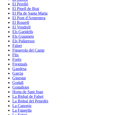
El Perelló
El Pinell de Brai
El Pla de Santa Maria
El Pont d'Armentera
El Rourell
El Vendrell
Els Garidells
Els Guiamets
Els Pallaresos
Falset
Figuerola del Camp
Flix
Forès
Freginals
Gandesa
Garcia
Ginestar
Godall
Gratallops
Horta de Sant Joan
La Bisbal de Falset
La Bisbal del Penedès
La Canonja
La Fatarella
La Febró