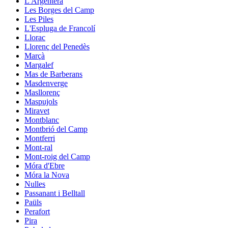
L'Argentera
Les Borges del Camp
Les Piles
L'Espluga de Francolí
Llorac
Llorenç del Penedès
Marçà
Margalef
Mas de Barberans
Masdenverge
Masllorenç
Maspujols
Miravet
Montblanc
Montbrió del Camp
Montferri
Mont-ral
Mont-roig del Camp
Móra d'Ebre
Móra la Nova
Nulles
Passanant i Belltall
Paüls
Perafort
Pira