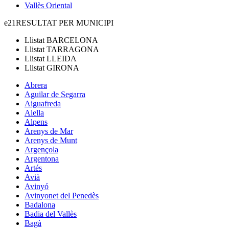
Vallès Oriental
e21
RESULTAT PER MUNICIPI
Llistat
BARCELONA
Llistat
TARRAGONA
Llistat
LLEIDA
Llistat
GIRONA
Abrera
Aguilar de Segarra
Aiguafreda
Alella
Alpens
Arenys de Mar
Arenys de Munt
Argençola
Argentona
Artés
Avià
Avinyó
Avinyonet del Penedès
Badalona
Badia del Vallès
Bagà