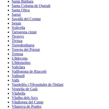
Santa Bàrbara
Santa Coloma de Queralt
Santa Oliva
Sarral
Savallà del Comtat
Senan
Solivella
Tarragona ciutat
Tivenys
Tivissa
Torredembarra
Torroja del Priorat
Tortosa
Ulldecona
Ulldemolins
Vallclara
Vallfogona de Riucorb
Vallmoll
Valls
Vandellòs i l'Hospitalet de l'Infant
Vespella de Gaià
Vilabella
Vilalba dels Arcs
Vilallonga del Camp
Vilanova de Prades