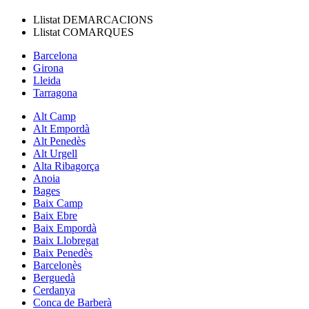
Llistat
DEMARCACIONS
Llistat
COMARQUES
Barcelona
Girona
Lleida
Tarragona
Alt Camp
Alt Empordà
Alt Penedès
Alt Urgell
Alta Ribagorça
Anoia
Bages
Baix Camp
Baix Ebre
Baix Empordà
Baix Llobregat
Baix Penedès
Barcelonès
Berguedà
Cerdanya
Conca de Barberà