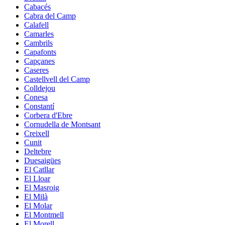
Cabacés
Cabra del Camp
Calafell
Camarles
Cambrils
Capafonts
Capçanes
Caseres
Castellvell del Camp
Colldejou
Conesa
Constantí
Corbera d'Ebre
Cornudella de Montsant
Creixell
Cunit
Deltebre
Duesaigües
El Catllar
El Lloar
El Masroig
El Milà
El Molar
El Montmell
El Morell