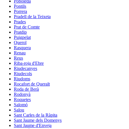
Poboleda
Pontils
Porrera
Pradell de la Teixeta
Prades
Prat de Comte
Pratdip
Puigpelat
Querol
Rasquera
Renau
Reus
Riba-roja d'Ebre
Riudecanyes
Riudecols
Riudoms
Rocafort de Queralt
Roda de Berà
Rodonyà
Roquetes
Salomó
Salou
Sant Carles de la Ràpita
Sant Jaume dels Domenys
Sant Jaume d'Enveja