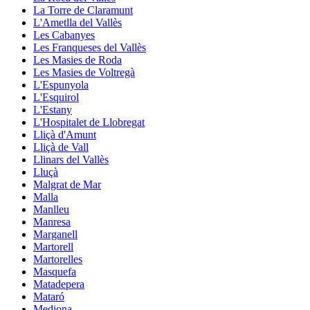
La Torre de Claramunt
L'Ametlla del Vallès
Les Cabanyes
Les Franqueses del Vallès
Les Masies de Roda
Les Masies de Voltregà
L'Espunyola
L'Esquirol
L'Estany
L'Hospitalet de Llobregat
Lliçà d'Amunt
Lliçà de Vall
Llinars del Vallès
Lluçà
Malgrat de Mar
Malla
Manlleu
Manresa
Marganell
Martorell
Martorelles
Masquefa
Matadepera
Mataró
Mediona