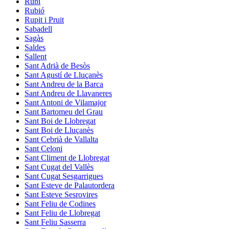
Rubí
Rubió
Rupit i Pruit
Sabadell
Sagàs
Saldes
Sallent
Sant Adrià de Besòs
Sant Agustí de Lluçanès
Sant Andreu de la Barca
Sant Andreu de Llavaneres
Sant Antoni de Vilamajor
Sant Bartomeu del Grau
Sant Boi de Llobregat
Sant Boi de Lluçanès
Sant Cebrià de Vallalta
Sant Celoni
Sant Climent de Llobregat
Sant Cugat del Vallès
Sant Cugat Sesgarrigues
Sant Esteve de Palautordera
Sant Esteve Sesrovires
Sant Feliu de Codines
Sant Feliu de Llobregat
Sant Feliu Sasserra