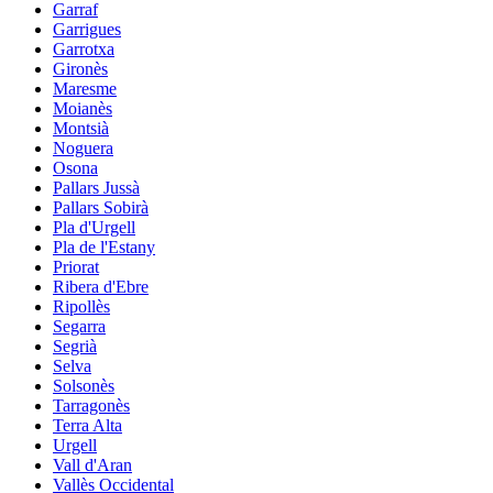
Garraf
Garrigues
Garrotxa
Gironès
Maresme
Moianès
Montsià
Noguera
Osona
Pallars Jussà
Pallars Sobirà
Pla d'Urgell
Pla de l'Estany
Priorat
Ribera d'Ebre
Ripollès
Segarra
Segrià
Selva
Solsonès
Tarragonès
Terra Alta
Urgell
Vall d'Aran
Vallès Occidental