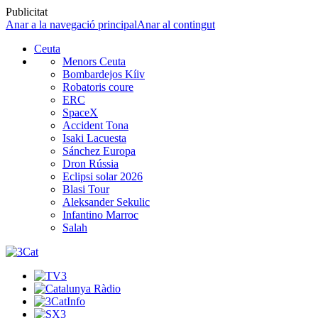
Publicitat
Anar a la navegació principal
Anar al contingut
Ceuta
Menors Ceuta
Bombardejos Kíiv
Robatoris coure
ERC
SpaceX
Accident Tona
Isaki Lacuesta
Sánchez Europa
Dron Rússia
Eclipsi solar 2026
Blasi Tour
Aleksander Sekulic
Infantino Marroc
Salah