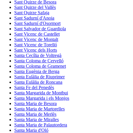
Sant Quirze de Besora
Sant Quirze del Vallès
Sant Quirze Safaja
Sant Sadurní d'Anoia
Sant Sadurní d'Osormort
Sant Salvador de Guardiola
Sant Vicenç de Castellet
Sant Vicenç de Montalt
Sant Vicenç de Torelló
Sant Vicenç dels Horts
Santa Cecília de Voltregà
Santa Coloma de Cervelló
Santa Coloma de Gramenet
Santa Eugènia de Berga
Santa Eulàlia de Riuprimer
Santa Eulàlia de Ronçana
Santa Fe del Penedès
Santa Margarida de Montbui
Santa Margarida i els Monjos
Santa Maria de Besora
Santa Maria de Martorelles
Santa Maria de Merlès
Santa Maria de Miralles
Santa Maria de Palautordera
Santa Maria d'Oló