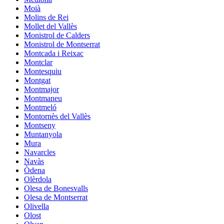
Moià
Molins de Rei
Mollet del Vallès
Monistrol de Calders
Monistrol de Montserrat
Montcada i Reixac
Montclar
Montesquiu
Montgat
Montmajor
Montmaneu
Montmeló
Montornès del Vallès
Montseny
Muntanyola
Mura
Navarcles
Navàs
Òdena
Olèrdola
Olesa de Bonesvalls
Olesa de Montserrat
Olivella
Olost