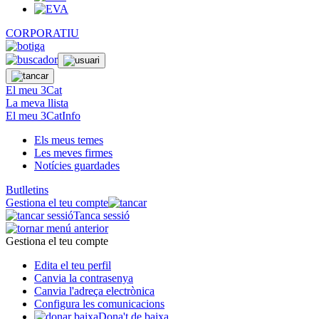
CORPORATIU
El meu 3Cat
La meva llista
El meu 3CatInfo
Els meus temes
Les meves firmes
Notícies guardades
Butlletins
Gestiona el teu compte
Tanca sessió
Gestiona el teu compte
Edita el teu perfil
Canvia la contrasenya
Canvia l'adreça electrònica
Configura les comunicacions
Dona't de baixa