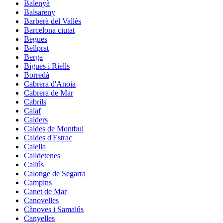
Balenyà
Balsareny
Barberà del Vallès
Barcelona ciutat
Begues
Bellprat
Berga
Bigues i Riells
Borredà
Cabrera d'Anoia
Cabrera de Mar
Cabrils
Calaf
Calders
Caldes de Montbui
Caldes d'Estrac
Calella
Calldetenes
Callús
Calonge de Segarra
Campins
Canet de Mar
Canovelles
Cànoves i Samalús
Canyelles