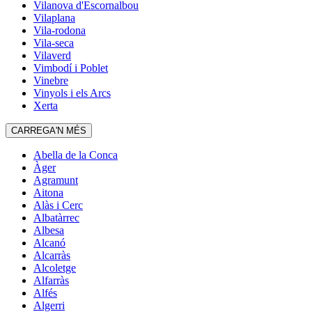
Vilanova d'Escornalbou
Vilaplana
Vila-rodona
Vila-seca
Vilaverd
Vimbodí i Poblet
Vinebre
Vinyols i els Arcs
Xerta
CARREGA'N MÉS
Abella de la Conca
Àger
Agramunt
Aitona
Alàs i Cerc
Albatàrrec
Albesa
Alcanó
Alcarràs
Alcoletge
Alfarràs
Alfés
Algerri