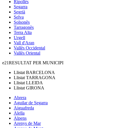
Ripollès
Segarra
Segrià
Selva
Solsonès
Tarragonès
Terra Alta
Urgell
Vall d'Aran
Vallès Occidental
Vallès Oriental
e21
RESULTAT PER MUNICIPI
Llistat
BARCELONA
Llistat
TARRAGONA
Llistat
LLEIDA
Llistat
GIRONA
Abrera
Aguilar de Segarra
Aiguafreda
Alella
Alpens
Arenys de Mar