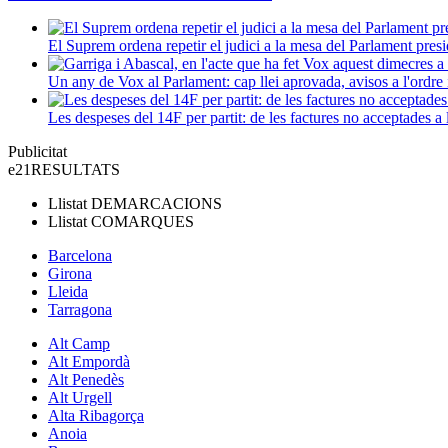
El Suprem ordena repetir el judici a la mesa del Parlament presi
Un any de Vox al Parlament: cap llei aprovada, avisos a l'ordre i
Les despeses del 14F per partit: de les factures no acceptades a 
Publicitat
e21
RESULTATS
Llistat
DEMARCACIONS
Llistat
COMARQUES
Barcelona
Girona
Lleida
Tarragona
Alt Camp
Alt Empordà
Alt Penedès
Alt Urgell
Alta Ribagorça
Anoia