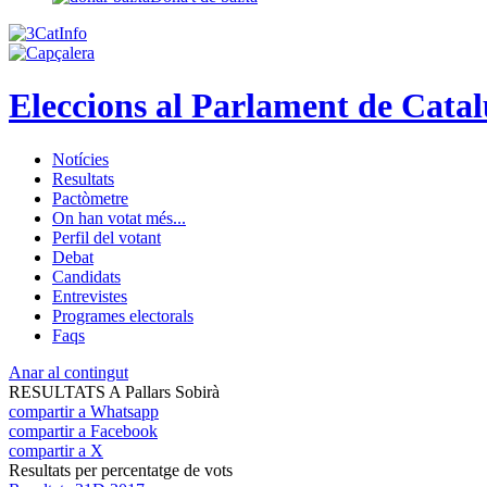
Eleccions al Parlament de Cata
Notícies
Resultats
Pactòmetre
On han votat més...
Perfil del votant
Debat
Candidats
Entrevistes
Programes electorals
Faqs
Anar al contingut
RESULTATS A Pallars Sobirà
compartir a Whatsapp
compartir a Facebook
compartir a X
Resultats per percentatge de vots