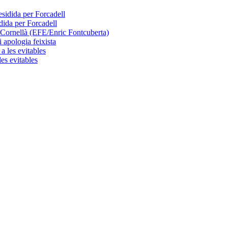
dida per Forcadell
 apologia feixista
les evitables