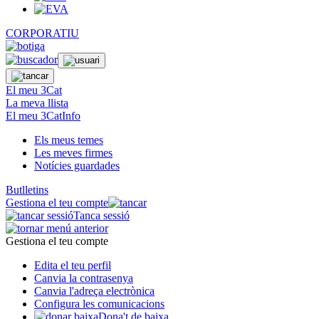
CORPORATIU
El meu 3Cat
La meva llista
El meu 3CatInfo
Els meus temes
Les meves firmes
Notícies guardades
Butlletins
Gestiona el teu compte
Tanca sessió
Gestiona el teu compte
Edita el teu perfil
Canvia la contrasenya
Canvia l'adreça electrònica
Configura les comunicacions
Dona't de baixa