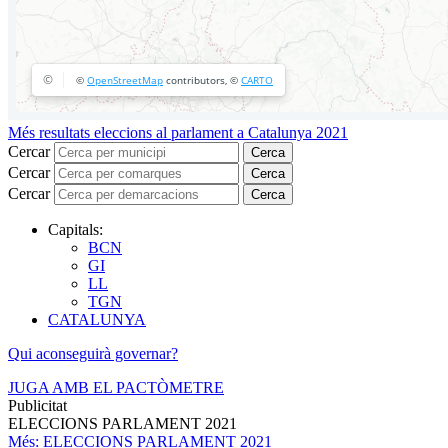
Més resultats eleccions al parlament a Catalunya 2021
Cercar
Cerca
Cercar
Cerca
Cercar
Cerca
Capitals:
BCN
GI
LL
TGN
CATALUNYA
Qui aconseguirà governar?
JUGA AMB EL PACTÒMETRE
Publicitat
ELECCIONS PARLAMENT 2021
Més
: ELECCIONS PARLAMENT 2021