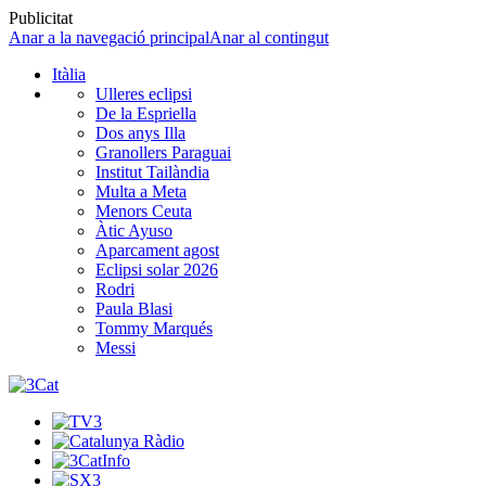
Publicitat
Anar a la navegació principal
Anar al contingut
Itàlia
Ulleres eclipsi
De la Espriella
Dos anys Illa
Granollers Paraguai
Institut Tailàndia
Multa a Meta
Menors Ceuta
Àtic Ayuso
Aparcament agost
Eclipsi solar 2026
Rodri
Paula Blasi
Tommy Marqués
Messi