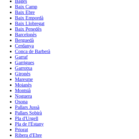
Bages
Baix Camp
Baix Ebre
Baix Empordà
Baix Llobregat
Baix Penedès
Barcelonès
Berguedà
Cerdanya
Conca de Barberà
Garraf
Garrigues
Garrotxa
Gironès
Maresme
Moianès
Montsià
Noguera
Osona
Pallars Jussà
Pallars Sobirà
Pla d'Urgell
Pla de l'Estany
Priorat
Ribera d'Ebre