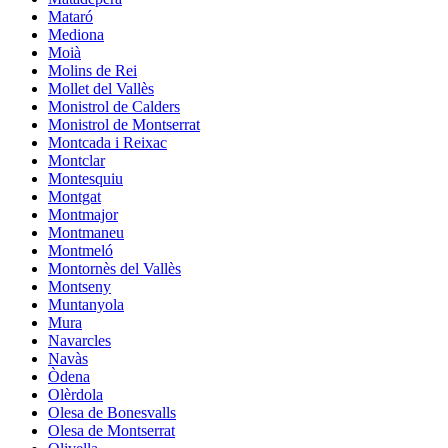
Mataró
Mediona
Moià
Molins de Rei
Mollet del Vallès
Monistrol de Calders
Monistrol de Montserrat
Montcada i Reixac
Montclar
Montesquiu
Montgat
Montmajor
Montmaneu
Montmeló
Montornès del Vallès
Montseny
Muntanyola
Mura
Navarcles
Navàs
Òdena
Olèrdola
Olesa de Bonesvalls
Olesa de Montserrat