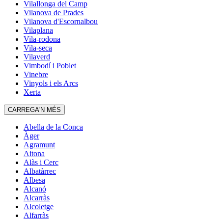
Vilallonga del Camp
Vilanova de Prades
Vilanova d'Escornalbou
Vilaplana
Vila-rodona
Vila-seca
Vilaverd
Vimbodí i Poblet
Vinebre
Vinyols i els Arcs
Xerta
CARREGA'N MÉS
Abella de la Conca
Àger
Agramunt
Aitona
Alàs i Cerc
Albatàrrec
Albesa
Alcanó
Alcarràs
Alcoletge
Alfarràs