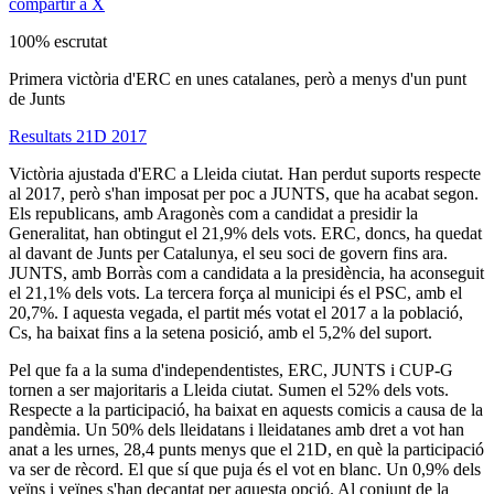
compartir a X
100% escrutat
Primera victòria d'ERC en unes catalanes, però a menys d'un punt
de Junts
Resultats 21D 2017
Victòria ajustada d'ERC a Lleida ciutat. Han perdut suports respecte
al 2017, però s'han imposat per poc a JUNTS, que ha acabat segon.
Els republicans, amb Aragonès com a candidat a presidir la
Generalitat, han obtingut el 21,9% dels vots. ERC, doncs, ha quedat
al davant de Junts per Catalunya, el seu soci de govern fins ara.
JUNTS, amb Borràs com a candidata a la presidència, ha aconseguit
el 21,1% dels vots. La tercera força al municipi és el PSC, amb el
20,7%. I aquesta vegada, el partit més votat el 2017 a la població,
Cs, ha baixat fins a la setena posició, amb el 5,2% del suport.
Pel que fa a la suma d'independentistes, ERC, JUNTS i CUP-G
tornen a ser majoritaris a Lleida ciutat. Sumen el 52% dels vots.
Respecte a la participació, ha baixat en aquests comicis a causa de la
pandèmia. Un 50% dels lleidatans i lleidatanes amb dret a vot han
anat a les urnes, 28,4 punts menys que el 21D, en què la participació
va ser de rècord. El que sí que puja és el vot en blanc. Un 0,9% dels
veïns i veïnes s'han decantat per aquesta opció. Al conjunt de la