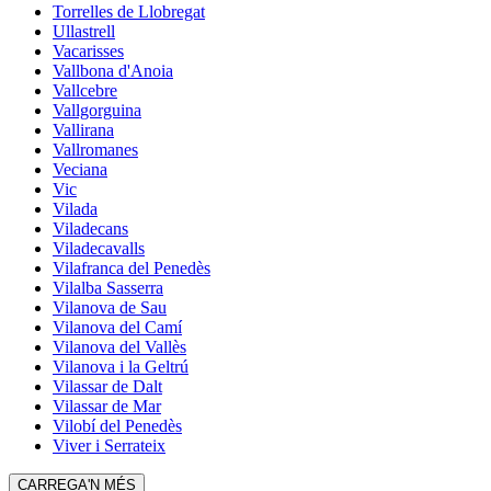
Torrelles de Llobregat
Ullastrell
Vacarisses
Vallbona d'Anoia
Vallcebre
Vallgorguina
Vallirana
Vallromanes
Veciana
Vic
Vilada
Viladecans
Viladecavalls
Vilafranca del Penedès
Vilalba Sasserra
Vilanova de Sau
Vilanova del Camí
Vilanova del Vallès
Vilanova i la Geltrú
Vilassar de Dalt
Vilassar de Mar
Vilobí del Penedès
Viver i Serrateix
CARREGA'N MÉS