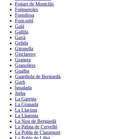
Fogars de Montclús
Folgueroles
Fonollosa
Font-rubí
Gaià
Gallifa
Gavà
Gelida
Gironella
Gisclareny
Granera
Granollers
Gualba
Guardiola de Berguedà
Gurb
Igualada
Jorba
La Garriga
La Granada
La Llacuna
La Llagosta
La Nou de Berguedà
La Palma de Cervelló
La Pobla de Claramunt
La Pobla de Lillet