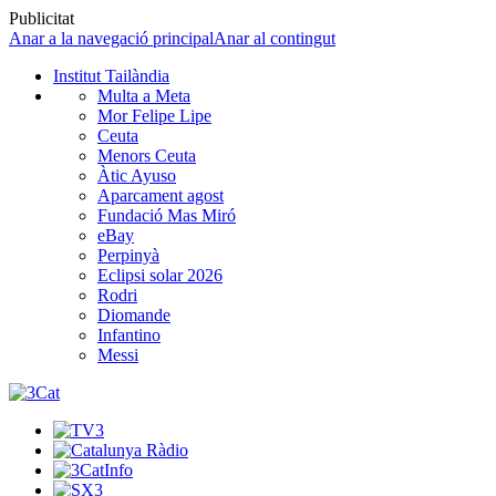
Publicitat
Anar a la navegació principal
Anar al contingut
Institut Tailàndia
Multa a Meta
Mor Felipe Lipe
Ceuta
Menors Ceuta
Àtic Ayuso
Aparcament agost
Fundació Mas Miró
eBay
Perpinyà
Eclipsi solar 2026
Rodri
Diomande
Infantino
Messi