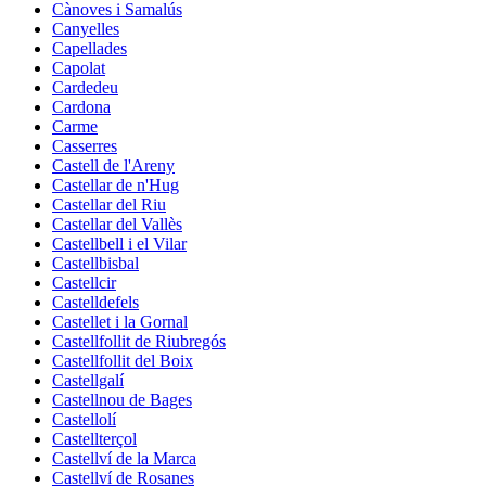
Cànoves i Samalús
Canyelles
Capellades
Capolat
Cardedeu
Cardona
Carme
Casserres
Castell de l'Areny
Castellar de n'Hug
Castellar del Riu
Castellar del Vallès
Castellbell i el Vilar
Castellbisbal
Castellcir
Castelldefels
Castellet i la Gornal
Castellfollit de Riubregós
Castellfollit del Boix
Castellgalí
Castellnou de Bages
Castellolí
Castellterçol
Castellví de la Marca
Castellví de Rosanes