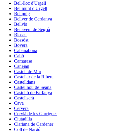
Bell-lloc d'Urgell
Bellmunt d'Urgell
Bellpuig
Bellver de Cerdanya
Bellvís
Benavent de Segrià
Biosca
Bossòst
Bovera
Cabanabona
Cabó
Camarasa
Canejan
Castell de Mur
Castellar de la Ribera
Castelldans
Castellnou de Seana
Castelló de Farfanya
Castellserà
Cava
Cervera
Cervià de les Garrigues
Ciutadilla
Clariana de Cardener
Coll de Nargó