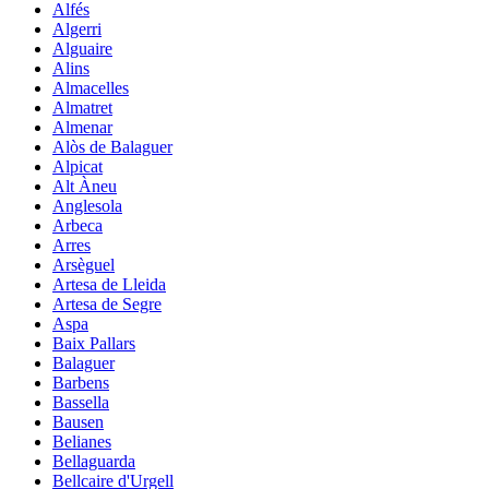
Alfés
Algerri
Alguaire
Alins
Almacelles
Almatret
Almenar
Alòs de Balaguer
Alpicat
Alt Àneu
Anglesola
Arbeca
Arres
Arsèguel
Artesa de Lleida
Artesa de Segre
Aspa
Baix Pallars
Balaguer
Barbens
Bassella
Bausen
Belianes
Bellaguarda
Bellcaire d'Urgell