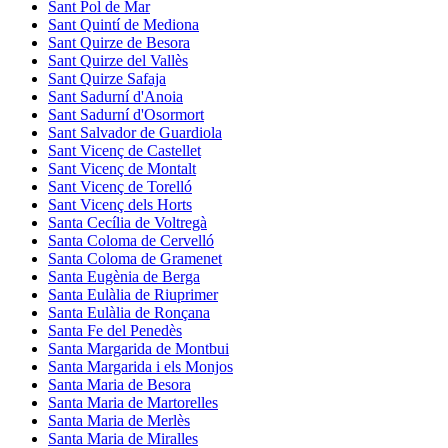
Sant Pol de Mar
Sant Quintí de Mediona
Sant Quirze de Besora
Sant Quirze del Vallès
Sant Quirze Safaja
Sant Sadurní d'Anoia
Sant Sadurní d'Osormort
Sant Salvador de Guardiola
Sant Vicenç de Castellet
Sant Vicenç de Montalt
Sant Vicenç de Torelló
Sant Vicenç dels Horts
Santa Cecília de Voltregà
Santa Coloma de Cervelló
Santa Coloma de Gramenet
Santa Eugènia de Berga
Santa Eulàlia de Riuprimer
Santa Eulàlia de Ronçana
Santa Fe del Penedès
Santa Margarida de Montbui
Santa Margarida i els Monjos
Santa Maria de Besora
Santa Maria de Martorelles
Santa Maria de Merlès
Santa Maria de Miralles