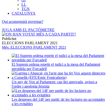
GI
LL
TGN
CATALUNYA
Qui aconseguirà governar?
JUGA AMB EL PACTÒMETRE
Publicitat
ELECCIONS PARLAMENT 2021
Més
: ELECCIONS PARLAMENT 2021
El Suprem ordena repetir el judici a la mesa del Parlament
presidida per Forcadell
Un any de Vox al Parlament: cap llei aprovada, avisos a
l'ordre i apologia feixista
Les despeses del 14F per partit: de les factures no acceptades
a les evitables