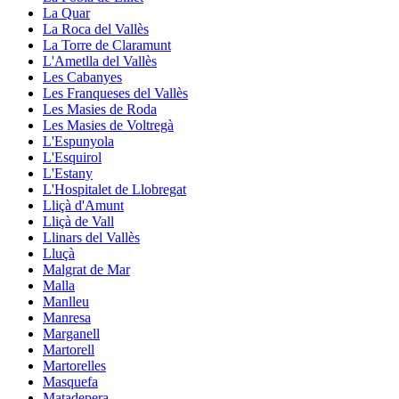
La Quar
La Roca del Vallès
La Torre de Claramunt
L'Ametlla del Vallès
Les Cabanyes
Les Franqueses del Vallès
Les Masies de Roda
Les Masies de Voltregà
L'Espunyola
L'Esquirol
L'Estany
L'Hospitalet de Llobregat
Lliçà d'Amunt
Lliçà de Vall
Llinars del Vallès
Lluçà
Malgrat de Mar
Malla
Manlleu
Manresa
Marganell
Martorell
Martorelles
Masquefa
Matadepera