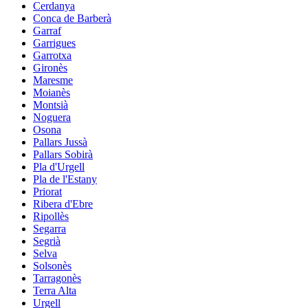
Cerdanya
Conca de Barberà
Garraf
Garrigues
Garrotxa
Gironès
Maresme
Moianès
Montsià
Noguera
Osona
Pallars Jussà
Pallars Sobirà
Pla d'Urgell
Pla de l'Estany
Priorat
Ribera d'Ebre
Ripollès
Segarra
Segrià
Selva
Solsonès
Tarragonès
Terra Alta
Urgell