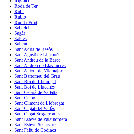
Ripollet
Roda de Ter
Rubí
Rubió
Rupit i Pruit
Sabadell
Sagàs
Saldes
Sallent
Sant Adrià de Besòs
Sant Agustí de Lluçanès
Sant Andreu de la Barca
Sant Andreu de Llavaneres
Sant Antoni de Vilamajor
Sant Bartomeu del Grau
Sant Boi de Llobregat
Sant Boi de Lluçanès
Sant Cebrià de Vallalta
Sant Celoni
Sant Climent de Llobregat
Sant Cugat del Vallès
Sant Cugat Sesgarrigues
Sant Esteve de Palautordera
Sant Esteve Sesrovires
Sant Feliu de Codines