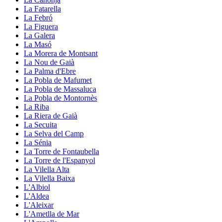
La Fatarella
La Febró
La Figuera
La Galera
La Masó
La Morera de Montsant
La Nou de Gaià
La Palma d'Ebre
La Pobla de Mafumet
La Pobla de Massaluca
La Pobla de Montornès
La Riba
La Riera de Gaià
La Secuita
La Selva del Camp
La Sénia
La Torre de Fontaubella
La Torre de l'Espanyol
La Vilella Alta
La Vilella Baixa
L'Albiol
L'Aldea
L'Aleixar
L'Ametlla de Mar