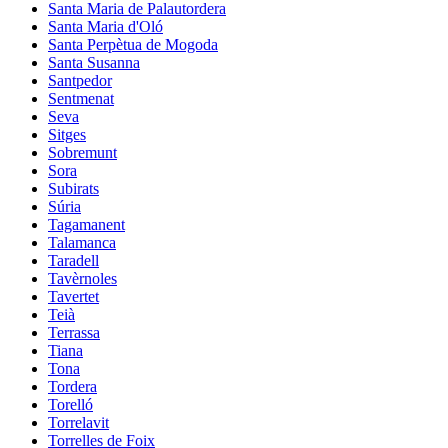
Santa Maria de Palautordera
Santa Maria d'Oló
Santa Perpètua de Mogoda
Santa Susanna
Santpedor
Sentmenat
Seva
Sitges
Sobremunt
Sora
Subirats
Súria
Tagamanent
Talamanca
Taradell
Tavèrnoles
Tavertet
Teià
Terrassa
Tiana
Tona
Tordera
Torelló
Torrelavit
Torrelles de Foix