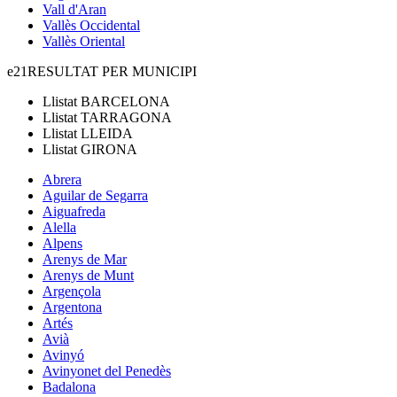
Vall d'Aran
Vallès Occidental
Vallès Oriental
e21
RESULTAT PER MUNICIPI
Llistat
BARCELONA
Llistat
TARRAGONA
Llistat
LLEIDA
Llistat
GIRONA
Abrera
Aguilar de Segarra
Aiguafreda
Alella
Alpens
Arenys de Mar
Arenys de Munt
Argençola
Argentona
Artés
Avià
Avinyó
Avinyonet del Penedès
Badalona