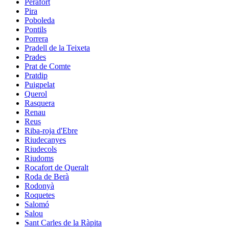
Perafort
Pira
Poboleda
Pontils
Porrera
Pradell de la Teixeta
Prades
Prat de Comte
Pratdip
Puigpelat
Querol
Rasquera
Renau
Reus
Riba-roja d'Ebre
Riudecanyes
Riudecols
Riudoms
Rocafort de Queralt
Roda de Berà
Rodonyà
Roquetes
Salomó
Salou
Sant Carles de la Ràpita