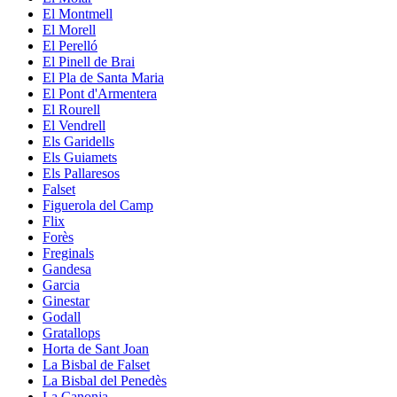
El Montmell
El Morell
El Perelló
El Pinell de Brai
El Pla de Santa Maria
El Pont d'Armentera
El Rourell
El Vendrell
Els Garidells
Els Guiamets
Els Pallaresos
Falset
Figuerola del Camp
Flix
Forès
Freginals
Gandesa
Garcia
Ginestar
Godall
Gratallops
Horta de Sant Joan
La Bisbal de Falset
La Bisbal del Penedès
La Canonja