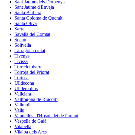
Sant Jaume dels Domenys
Sant Jaume d'Enveja
Santa Bàrbara
Santa Coloma de Queralt
Santa Oliva
Sarral
Savallà del Comtat
Senan
Solivella
Tarragona ciutat
Tivenys
Tivissa
Torredembarra
Torroja del Priorat
Tortosa
Ulldecona
Ulldemolins
Vallclara
Vallfogona de Riucorb
Vallmoll
Valls
Vandellòs i l'Hospitalet de l'Infant
Vespella de Gaià
Vilabella
Vilalba dels Arcs