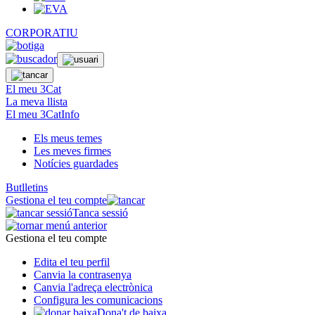
CORPORATIU
El meu 3Cat
La meva llista
El meu 3CatInfo
Els meus temes
Les meves firmes
Notícies guardades
Butlletins
Gestiona el teu compte
Tanca sessió
Gestiona el teu compte
Edita el teu perfil
Canvia la contrasenya
Canvia l'adreça electrònica
Configura les comunicacions
Dona't de baixa