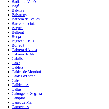
Badia del Vallès
Bagà
Balenyà
Balsareny
Barberà del Vallès
Barcelona ciutat
Begues
Bellprat
Berga
Bigues i Riells
Borredà
Cabrera d'Anoia
Cabrera de Mar
Cabrils
Calaf
Calders
Caldes de Montbui
Caldes d'Estrac
Calella
Calldetenes
Callús
Calonge de Segarra
Campins
Canet de Mar
Canovelles