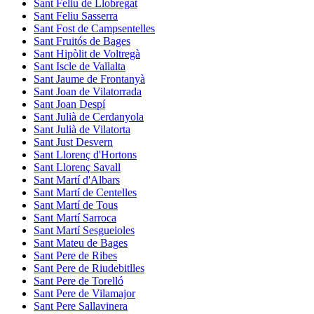
Sant Feliu de Llobregat
Sant Feliu Sasserra
Sant Fost de Campsentelles
Sant Fruitós de Bages
Sant Hipòlit de Voltregà
Sant Iscle de Vallalta
Sant Jaume de Frontanyà
Sant Joan de Vilatorrada
Sant Joan Despí
Sant Julià de Cerdanyola
Sant Julià de Vilatorta
Sant Just Desvern
Sant Llorenç d'Hortons
Sant Llorenç Savall
Sant Martí d'Albars
Sant Martí de Centelles
Sant Martí de Tous
Sant Martí Sarroca
Sant Martí Sesgueioles
Sant Mateu de Bages
Sant Pere de Ribes
Sant Pere de Riudebitlles
Sant Pere de Torelló
Sant Pere de Vilamajor
Sant Pere Sallavinera