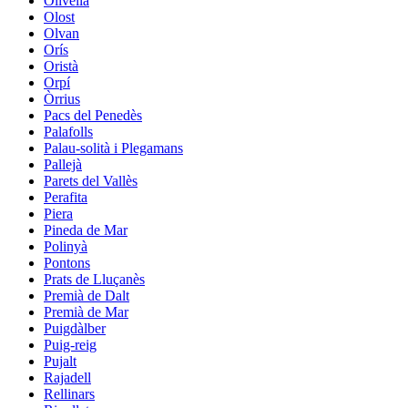
Olivella
Olost
Olvan
Orís
Oristà
Orpí
Òrrius
Pacs del Penedès
Palafolls
Palau-solità i Plegamans
Pallejà
Parets del Vallès
Perafita
Piera
Pineda de Mar
Polinyà
Pontons
Prats de Lluçanès
Premià de Dalt
Premià de Mar
Puigdàlber
Puig-reig
Pujalt
Rajadell
Rellinars