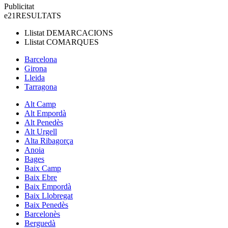
Publicitat
e21
RESULTATS
Llistat
DEMARCACIONS
Llistat
COMARQUES
Barcelona
Girona
Lleida
Tarragona
Alt Camp
Alt Empordà
Alt Penedès
Alt Urgell
Alta Ribagorça
Anoia
Bages
Baix Camp
Baix Ebre
Baix Empordà
Baix Llobregat
Baix Penedès
Barcelonès
Berguedà