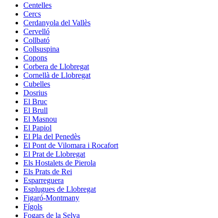
Centelles
Cercs
Cerdanyola del Vallès
Cervelló
Collbató
Collsuspina
Copons
Corbera de Llobregat
Cornellà de Llobregat
Cubelles
Dosrius
El Bruc
El Brull
El Masnou
El Papiol
El Pla del Penedès
El Pont de Vilomara i Rocafort
El Prat de Llobregat
Els Hostalets de Pierola
Els Prats de Rei
Esparreguera
Esplugues de Llobregat
Figaró-Montmany
Fígols
Fogars de la Selva