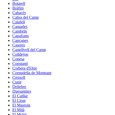
Botarell
Bràfim
Cabacés
Cabra del Camp
Calafell
Camarles
Cambrils
Capafonts
Capçanes
Caseres
Castellvell del Camp
Colldejou
Conesa
Constantí
Corbera d'Ebre
Cornudella de Montsant
Creixell
Cunit
Deltebre
Duesaigües
El Catllar
El Lloar
El Masroig
El Milà
El Molar