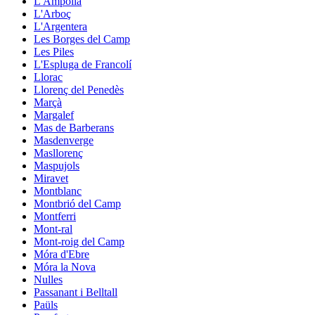
L'Ampolla
L'Arboç
L'Argentera
Les Borges del Camp
Les Piles
L'Espluga de Francolí
Llorac
Llorenç del Penedès
Marçà
Margalef
Mas de Barberans
Masdenverge
Masllorenç
Maspujols
Miravet
Montblanc
Montbrió del Camp
Montferri
Mont-ral
Mont-roig del Camp
Móra d'Ebre
Móra la Nova
Nulles
Passanant i Belltall
Paüls