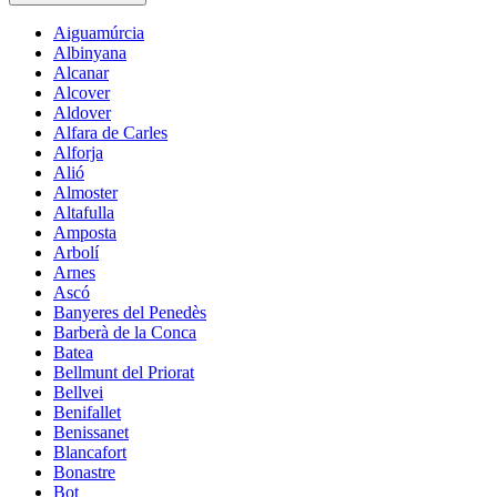
Aiguamúrcia
Albinyana
Alcanar
Alcover
Aldover
Alfara de Carles
Alforja
Alió
Almoster
Altafulla
Amposta
Arbolí
Arnes
Ascó
Banyeres del Penedès
Barberà de la Conca
Batea
Bellmunt del Priorat
Bellvei
Benifallet
Benissanet
Blancafort
Bonastre
Bot