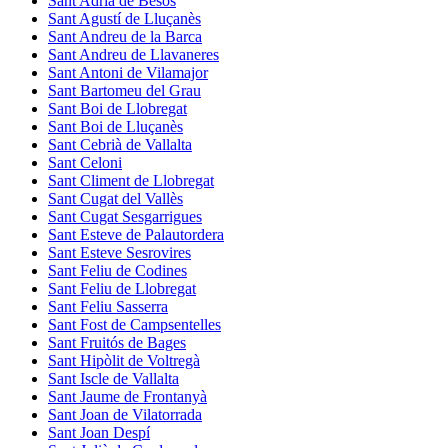
Sant Adrià de Besòs
Sant Agustí de Lluçanès
Sant Andreu de la Barca
Sant Andreu de Llavaneres
Sant Antoni de Vilamajor
Sant Bartomeu del Grau
Sant Boi de Llobregat
Sant Boi de Lluçanès
Sant Cebrià de Vallalta
Sant Celoni
Sant Climent de Llobregat
Sant Cugat del Vallès
Sant Cugat Sesgarrigues
Sant Esteve de Palautordera
Sant Esteve Sesrovires
Sant Feliu de Codines
Sant Feliu de Llobregat
Sant Feliu Sasserra
Sant Fost de Campsentelles
Sant Fruitós de Bages
Sant Hipòlit de Voltregà
Sant Iscle de Vallalta
Sant Jaume de Frontanyà
Sant Joan de Vilatorrada
Sant Joan Despí