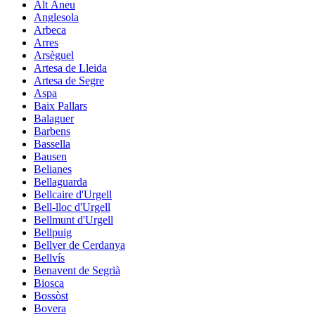
Alt Àneu
Anglesola
Arbeca
Arres
Arsèguel
Artesa de Lleida
Artesa de Segre
Aspa
Baix Pallars
Balaguer
Barbens
Bassella
Bausen
Belianes
Bellaguarda
Bellcaire d'Urgell
Bell-lloc d'Urgell
Bellmunt d'Urgell
Bellpuig
Bellver de Cerdanya
Bellvís
Benavent de Segrià
Biosca
Bossòst
Bovera