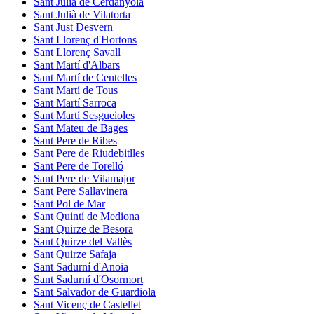
Sant Julià de Cerdanyola
Sant Julià de Vilatorta
Sant Just Desvern
Sant Llorenç d'Hortons
Sant Llorenç Savall
Sant Martí d'Albars
Sant Martí de Centelles
Sant Martí de Tous
Sant Martí Sarroca
Sant Martí Sesgueioles
Sant Mateu de Bages
Sant Pere de Ribes
Sant Pere de Riudebitlles
Sant Pere de Torelló
Sant Pere de Vilamajor
Sant Pere Sallavinera
Sant Pol de Mar
Sant Quintí de Mediona
Sant Quirze de Besora
Sant Quirze del Vallès
Sant Quirze Safaja
Sant Sadurní d'Anoia
Sant Sadurní d'Osormort
Sant Salvador de Guardiola
Sant Vicenç de Castellet