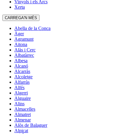
Vinyols i els Arcs
Xerta
CARREGA'N MÉS
Abella de la Conca
Àger
Agramunt
Aitona
Alàs i Cerc
Albatàrrec
Albesa
Alcanó
Alcarràs
Alcoletge
Alfarràs
Alfés
Algerri
Alguaire
Alins
Almacelles
Almatret
Almenar
Alòs de Balaguer
Alpicat