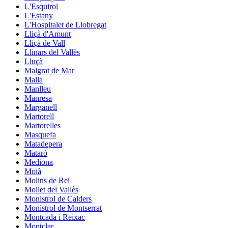
L'Esquirol
L'Estany
L'Hospitalet de Llobregat
Lliçà d'Amunt
Lliçà de Vall
Llinars del Vallès
Lluçà
Malgrat de Mar
Malla
Manlleu
Manresa
Marganell
Martorell
Martorelles
Masquefa
Matadepera
Mataró
Mediona
Moià
Molins de Rei
Mollet del Vallès
Monistrol de Calders
Monistrol de Montserrat
Montcada i Reixac
Montclar