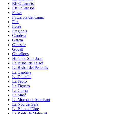
Els Guiamets
Els Pallaresos
Falset
Figuerola del Camp
Flix
Forès
Freginals
Gandesa
Garcia
Ginestar
Godall
Gratallops
Horta de Sant Joan
La Bisbal de Falset
La Bisbal del Penedès
La Canonja
La Fatarella
La Febró
La Figuera
La Galera
La Masó
La Morera de Montsant
La Nou de Gaià
La Palma d'Ebre
La Pobla de Mafumet