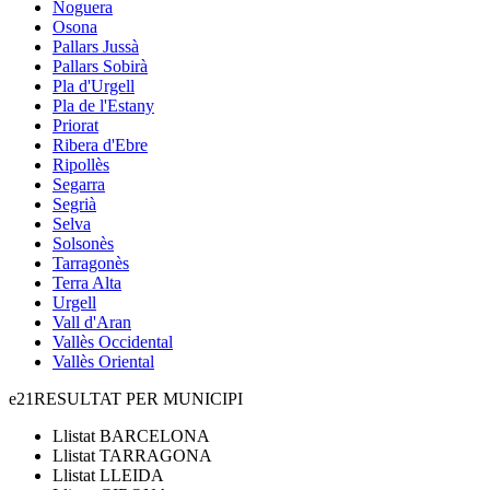
Noguera
Osona
Pallars Jussà
Pallars Sobirà
Pla d'Urgell
Pla de l'Estany
Priorat
Ribera d'Ebre
Ripollès
Segarra
Segrià
Selva
Solsonès
Tarragonès
Terra Alta
Urgell
Vall d'Aran
Vallès Occidental
Vallès Oriental
e21
RESULTAT PER MUNICIPI
Llistat
BARCELONA
Llistat
TARRAGONA
Llistat
LLEIDA