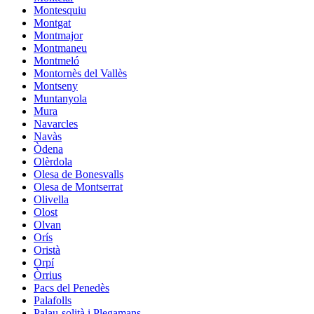
Montesquiu
Montgat
Montmajor
Montmaneu
Montmeló
Montornès del Vallès
Montseny
Muntanyola
Mura
Navarcles
Navàs
Òdena
Olèrdola
Olesa de Bonesvalls
Olesa de Montserrat
Olivella
Olost
Olvan
Orís
Oristà
Orpí
Òrrius
Pacs del Penedès
Palafolls
Palau-solità i Plegamans