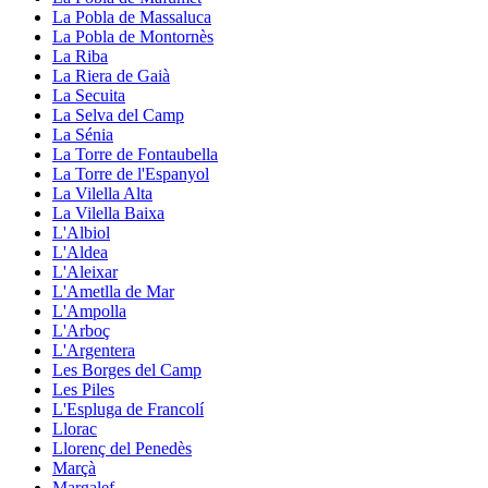
La Pobla de Massaluca
La Pobla de Montornès
La Riba
La Riera de Gaià
La Secuita
La Selva del Camp
La Sénia
La Torre de Fontaubella
La Torre de l'Espanyol
La Vilella Alta
La Vilella Baixa
L'Albiol
L'Aldea
L'Aleixar
L'Ametlla de Mar
L'Ampolla
L'Arboç
L'Argentera
Les Borges del Camp
Les Piles
L'Espluga de Francolí
Llorac
Llorenç del Penedès
Marçà
Margalef