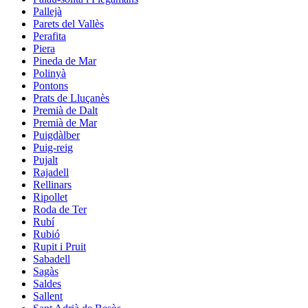
Pallejà
Parets del Vallès
Perafita
Piera
Pineda de Mar
Polinyà
Pontons
Prats de Lluçanès
Premià de Dalt
Premià de Mar
Puigdàlber
Puig-reig
Pujalt
Rajadell
Rellinars
Ripollet
Roda de Ter
Rubí
Rubió
Rupit i Pruit
Sabadell
Sagàs
Saldes
Sallent