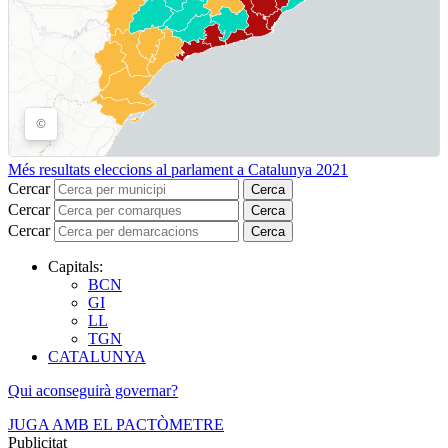
Més resultats eleccions al parlament a Catalunya 2021
Cercar
Cerca
Cercar
Cerca
Cercar
Cerca
Capitals:
BCN
GI
LL
TGN
CATALUNYA
Qui aconseguirà governar?
JUGA AMB EL PACTÒMETRE
Publicitat