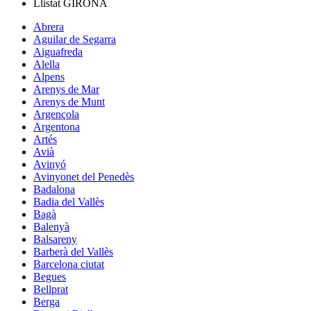
Llistat
GIRONA
Abrera
Aguilar de Segarra
Aiguafreda
Alella
Alpens
Arenys de Mar
Arenys de Munt
Argençola
Argentona
Artés
Avià
Avinyó
Avinyonet del Penedès
Badalona
Badia del Vallès
Bagà
Balenyà
Balsareny
Barberà del Vallès
Barcelona ciutat
Begues
Bellprat
Berga