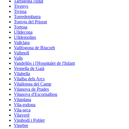
Tarragona ciutat
Tivenys
Tivissa
Torredembarra
Torroja del Priorat
Tortosa
Ulldecona
Ulldemolins
Vallclara
Vallfogona de Riucorb
Vallmoll
Valls
Vandellòs i l'Hospitalet de l'Infant
Vespella de Gaià
Vilabella
Vilalba dels Arcs
Vilallonga del Camp
Vilanova de Prades
Vilanova d'Escornalbou
Vilaplana
Vila-rodona
Vila-seca
Vilaverd
Vimbodí i Poblet
Vinebre