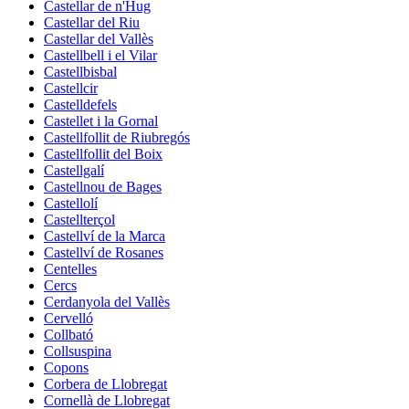
Castellar de n'Hug
Castellar del Riu
Castellar del Vallès
Castellbell i el Vilar
Castellbisbal
Castellcir
Castelldefels
Castellet i la Gornal
Castellfollit de Riubregós
Castellfollit del Boix
Castellgalí
Castellnou de Bages
Castellolí
Castellterçol
Castellví de la Marca
Castellví de Rosanes
Centelles
Cercs
Cerdanyola del Vallès
Cervelló
Collbató
Collsuspina
Copons
Corbera de Llobregat
Cornellà de Llobregat