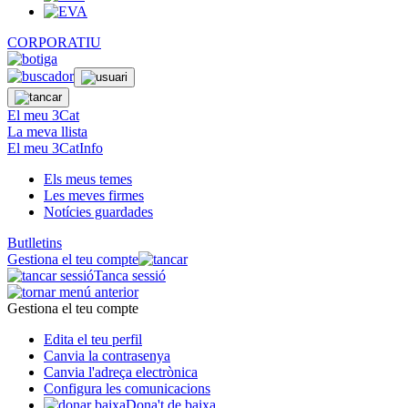
CORPORATIU
El meu 3Cat
La meva llista
El meu 3CatInfo
Els meus temes
Les meves firmes
Notícies guardades
Butlletins
Gestiona el teu compte
Tanca sessió
Gestiona el teu compte
Edita el teu perfil
Canvia la contrasenya
Canvia l'adreça electrònica
Configura les comunicacions
Dona't de baixa