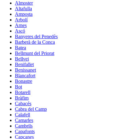
Almoster
Altafulla
Amposta
Arbolí
Arnes
Ascó
Banyeres del Penedès
Barberà de la Conca
Batea
Bellmunt del Priorat
Bellvei
Benifallet
Benissanet
Blancafort
Bonastre
Bot
Botarell
Bràfim
Cabacés
Cabra del Camp
Calafell
Camarles
Cambrils
Capafonts
Capçanes