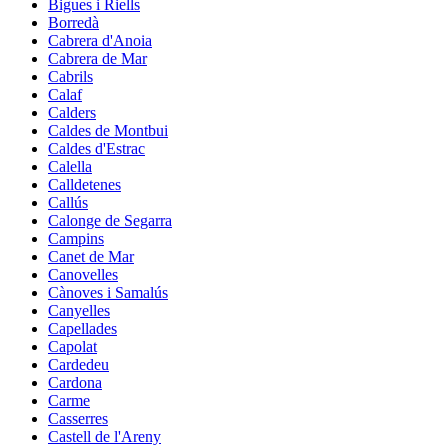
Bigues i Riells
Borredà
Cabrera d'Anoia
Cabrera de Mar
Cabrils
Calaf
Calders
Caldes de Montbui
Caldes d'Estrac
Calella
Calldetenes
Callús
Calonge de Segarra
Campins
Canet de Mar
Canovelles
Cànoves i Samalús
Canyelles
Capellades
Capolat
Cardedeu
Cardona
Carme
Casserres
Castell de l'Areny