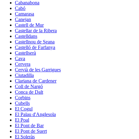
Cabanabona
Cabó
Camarasa
Canejan
Castell de Mur
Castellar de la Ribera
Castelldans
Castellnou de Seana
Castelló de Farfanya
Castellserà
Cava
Cervera
Cervià de les Garrigues
Ciutadilla
Clariana de Cardener
Coll de Nargó
Conca de Dalt
Corbins
Cubells
El Cogul
El Palau d'Anglesola
El Poal
El Pont de Bar
El Pont de Suert
El Soleràs