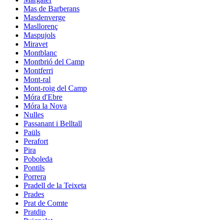
Mas de Barberans
Masdenverge
Masllorenç
Maspujols
Miravet
Montblanc
Montbrió del Camp
Montferri
Mont-ral
Mont-roig del Camp
Móra d'Ebre
Móra la Nova
Nulles
Passanant i Belltall
Paüls
Perafort
Pira
Poboleda
Pontils
Porrera
Pradell de la Teixeta
Prades
Prat de Comte
Pratdip