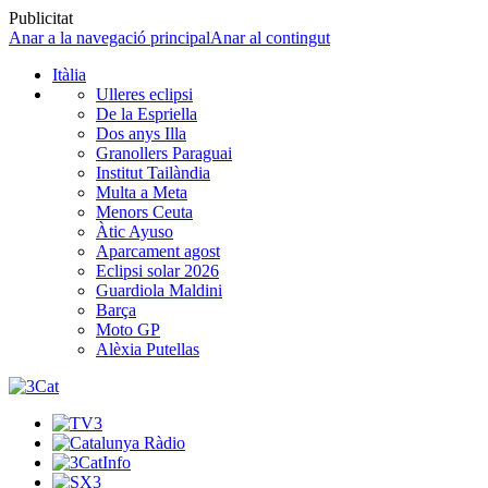
Publicitat
Anar a la navegació principal
Anar al contingut
Itàlia
Ulleres eclipsi
De la Espriella
Dos anys Illa
Granollers Paraguai
Institut Tailàndia
Multa a Meta
Menors Ceuta
Àtic Ayuso
Aparcament agost
Eclipsi solar 2026
Guardiola Maldini
Barça
Moto GP
Alèxia Putellas