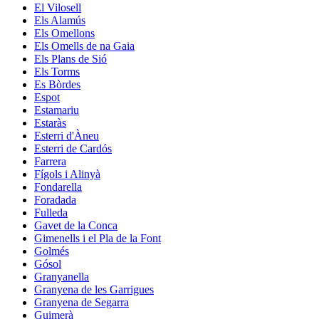
El Vilosell
Els Alamús
Els Omellons
Els Omells de na Gaia
Els Plans de Sió
Els Torms
Es Bòrdes
Espot
Estamariu
Estaràs
Esterri d'Àneu
Esterri de Cardós
Farrera
Fígols i Alinyà
Fondarella
Foradada
Fulleda
Gavet de la Conca
Gimenells i el Pla de la Font
Golmés
Gósol
Granyanella
Granyena de les Garrigues
Granyena de Segarra
Guimerà