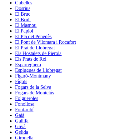
Cubelles
Dosrius
El Bruc
El Brull
El Masnou
El Papiol
El Pla del Penedès
El Pont de Vilomara i Rocafort
El Prat de Llobregat
Els Hostalets de Pierola
Els Prats de Rei
Esparreguera
Esplugues de Llobregat
Figaró-Montmany
Fígols
Fogars de la Selva
Fogars de Montclús
Folgueroles
Fonollosa
Font-rubí
Gaià
Gallifa
Gavà
Gelida
Gironella