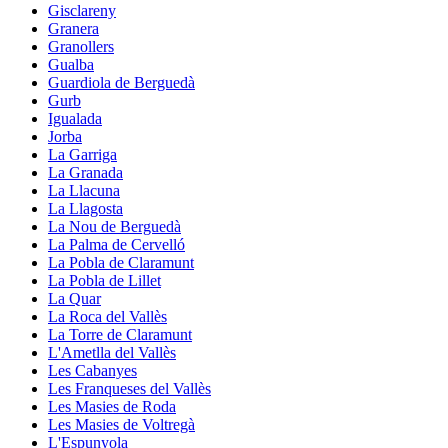
Gisclareny
Granera
Granollers
Gualba
Guardiola de Berguedà
Gurb
Igualada
Jorba
La Garriga
La Granada
La Llacuna
La Llagosta
La Nou de Berguedà
La Palma de Cervelló
La Pobla de Claramunt
La Pobla de Lillet
La Quar
La Roca del Vallès
La Torre de Claramunt
L'Ametlla del Vallès
Les Cabanyes
Les Franqueses del Vallès
Les Masies de Roda
Les Masies de Voltregà
L'Espunyola