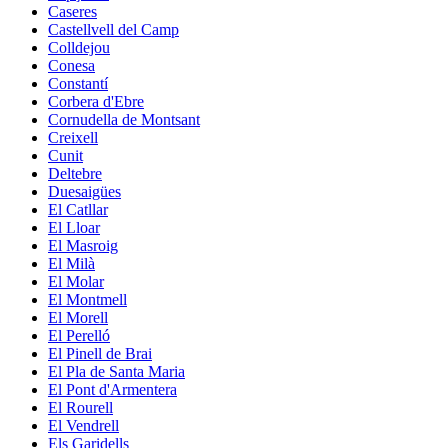
Caseres
Castellvell del Camp
Colldejou
Conesa
Constantí
Corbera d'Ebre
Cornudella de Montsant
Creixell
Cunit
Deltebre
Duesaigües
El Catllar
El Lloar
El Masroig
El Milà
El Molar
El Montmell
El Morell
El Perelló
El Pinell de Brai
El Pla de Santa Maria
El Pont d'Armentera
El Rourell
El Vendrell
Els Garidells