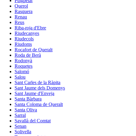
Puigpelat
Querol
Rasquera
Renau
Reus
Riba-roja d'Ebre
Riudecanyes
Riudecols
Riudoms
Rocafort de Queralt
Roda de Berà
Rodonyà
Roquetes
Salomó
Salou
Sant Carles de la Ràpita
Sant Jaume dels Domenys
Sant Jaume d'Enveja
Santa Bàrbara
Santa Coloma de Queralt
Santa Oliva
Sarral
Savallà del Comtat
Senan
Solivella