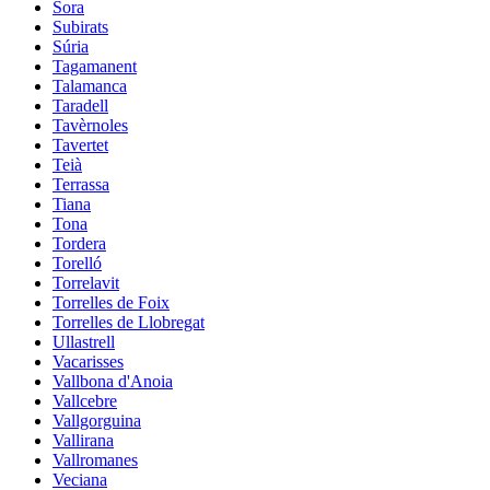
Sora
Subirats
Súria
Tagamanent
Talamanca
Taradell
Tavèrnoles
Tavertet
Teià
Terrassa
Tiana
Tona
Tordera
Torelló
Torrelavit
Torrelles de Foix
Torrelles de Llobregat
Ullastrell
Vacarisses
Vallbona d'Anoia
Vallcebre
Vallgorguina
Vallirana
Vallromanes
Veciana