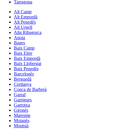
Tarragona
Alt Camp
Alt Empordà
Alt Penedès
Alt Urgell
Alta Ribagorça
Anoia
Bages
Baix Camp
Baix Ebre
Baix Empordà
Baix Llobregat
Baix Penedès
Barcelonès
Berguedà
Cerdanya
Conca de Barberà
Garraf
Garrigues
Garrotxa
Gironès
Maresme
Moianès
Montsià