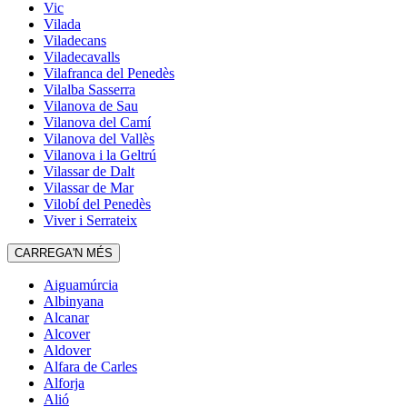
Vic
Vilada
Viladecans
Viladecavalls
Vilafranca del Penedès
Vilalba Sasserra
Vilanova de Sau
Vilanova del Camí
Vilanova del Vallès
Vilanova i la Geltrú
Vilassar de Dalt
Vilassar de Mar
Vilobí del Penedès
Viver i Serrateix
CARREGA'N MÉS
Aiguamúrcia
Albinyana
Alcanar
Alcover
Aldover
Alfara de Carles
Alforja
Alió