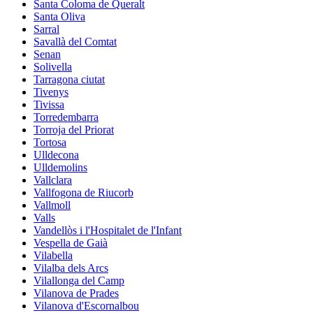
Santa Coloma de Queralt
Santa Oliva
Sarral
Savallà del Comtat
Senan
Solivella
Tarragona ciutat
Tivenys
Tivissa
Torredembarra
Torroja del Priorat
Tortosa
Ulldecona
Ulldemolins
Vallclara
Vallfogona de Riucorb
Vallmoll
Valls
Vandellòs i l'Hospitalet de l'Infant
Vespella de Gaià
Vilabella
Vilalba dels Arcs
Vilallonga del Camp
Vilanova de Prades
Vilanova d'Escornalbou