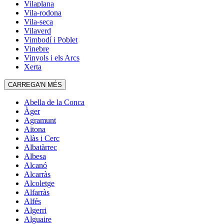
Vilaplana
Vila-rodona
Vila-seca
Vilaverd
Vimbodí i Poblet
Vinebre
Vinyols i els Arcs
Xerta
CARREGA'N MÉS
Abella de la Conca
Àger
Agramunt
Aitona
Alàs i Cerc
Albatàrrec
Albesa
Alcanó
Alcarràs
Alcoletge
Alfarràs
Alfés
Algerri
Alguaire