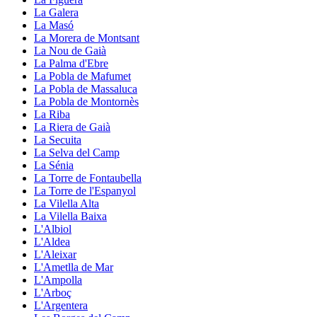
La Galera
La Masó
La Morera de Montsant
La Nou de Gaià
La Palma d'Ebre
La Pobla de Mafumet
La Pobla de Massaluca
La Pobla de Montornès
La Riba
La Riera de Gaià
La Secuita
La Selva del Camp
La Sénia
La Torre de Fontaubella
La Torre de l'Espanyol
La Vilella Alta
La Vilella Baixa
L'Albiol
L'Aldea
L'Aleixar
L'Ametlla de Mar
L'Ampolla
L'Arboç
L'Argentera