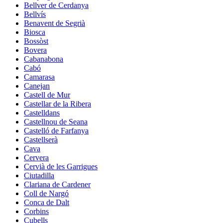
Bellver de Cerdanya
Bellvís
Benavent de Segrià
Biosca
Bossòst
Bovera
Cabanabona
Cabó
Camarasa
Canejan
Castell de Mur
Castellar de la Ribera
Castelldans
Castellnou de Seana
Castelló de Farfanya
Castellserà
Cava
Cervera
Cervià de les Garrigues
Ciutadilla
Clariana de Cardener
Coll de Nargó
Conca de Dalt
Corbins
Cubells