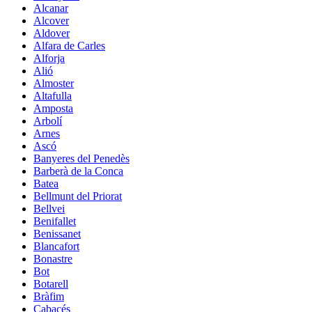
Alcanar
Alcover
Aldover
Alfara de Carles
Alforja
Alió
Almoster
Altafulla
Amposta
Arbolí
Arnes
Ascó
Banyeres del Penedès
Barberà de la Conca
Batea
Bellmunt del Priorat
Bellvei
Benifallet
Benissanet
Blancafort
Bonastre
Bot
Botarell
Bràfim
Cabacés