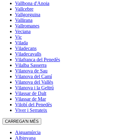
Vallbona d'Anoia
Vallcebre
Vallgorguina
Vallirana
Vallromanes
Veciana
Vic
Vilada
Viladecans
Viladecavalls
Vilafranca del Penedès
Vilalba Sasserra
Vilanova de Sau
Vilanova del Camí
Vilanova del Vallès
Vilanova i la Geltrú
Vilassar de Dalt
Vilassar de Mar
Vilobí del Penedès
Viver i Serrateix
CARREGA'N MÉS
Aiguamúrcia
Albinyana