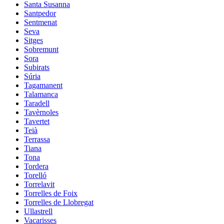
Santa Susanna
Santpedor
Sentmenat
Seva
Sitges
Sobremunt
Sora
Subirats
Súria
Tagamanent
Talamanca
Taradell
Tavèrnoles
Tavertet
Teià
Terrassa
Tiana
Tona
Tordera
Torelló
Torrelavit
Torrelles de Foix
Torrelles de Llobregat
Ullastrell
Vacarisses