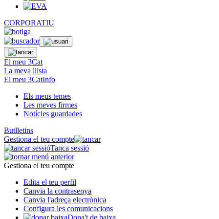
CORPORATIU
El meu 3Cat
La meva llista
El meu 3CatInfo
Els meus temes
Les meves firmes
Notícies guardades
Butlletins
Gestiona el teu compte
Tanca sessió
Gestiona el teu compte
Edita el teu perfil
Canvia la contrasenya
Canvia l'adreça electrònica
Configura les comunicacions
Dona't de baixa