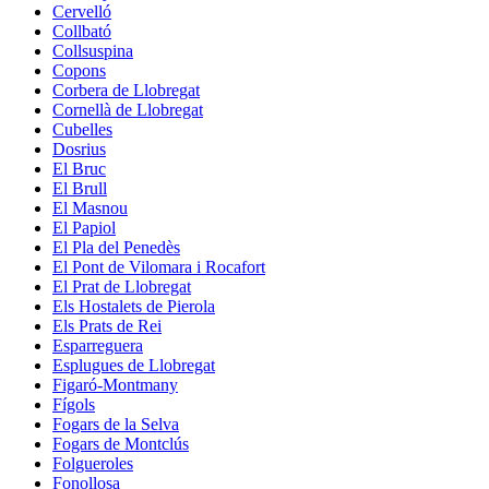
Cervelló
Collbató
Collsuspina
Copons
Corbera de Llobregat
Cornellà de Llobregat
Cubelles
Dosrius
El Bruc
El Brull
El Masnou
El Papiol
El Pla del Penedès
El Pont de Vilomara i Rocafort
El Prat de Llobregat
Els Hostalets de Pierola
Els Prats de Rei
Esparreguera
Esplugues de Llobregat
Figaró-Montmany
Fígols
Fogars de la Selva
Fogars de Montclús
Folgueroles
Fonollosa