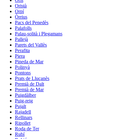
Orís
Oristà
Orpí
Òrrius
Pacs del Penedès
Palafolls
Palau-solità i Plegamans
Pallejà
Parets del Vallès
Perafita
Piera
Pineda de Mar
Polinyà
Pontons
Prats de Lluçanès
Premià de Dalt
Premià de Mar
Puigdàlber
Puig-reig
Pujalt
Rajadell
Rellinars
Ripollet
Roda de Ter
Rubí