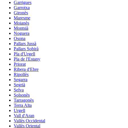
Garrigues
Garrotxa
Gironès
Maresme
Moianès
Montsià
Noguera
Osona
Pallars Jussà
Pallars Sobirà
Pla d'Urgell
Pla de l'Estany
Priorat
Ribera d'Ebre
Ripollès
Segarra
Segrià
Selva
Solsonès
Tarragonès
Terra Alta
Urgell
Vall d'Aran
Vallès Occidental
Vallès Oriental