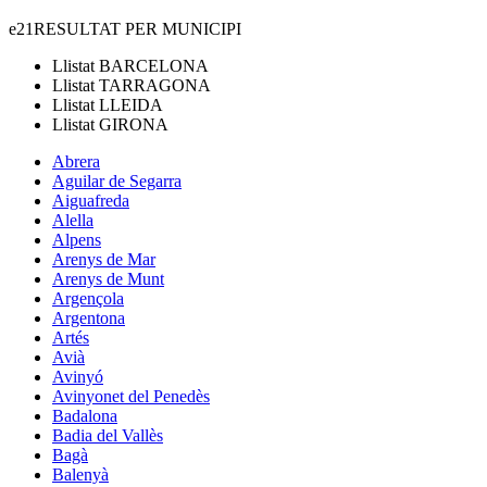
e21
RESULTAT PER MUNICIPI
Llistat
BARCELONA
Llistat
TARRAGONA
Llistat
LLEIDA
Llistat
GIRONA
Abrera
Aguilar de Segarra
Aiguafreda
Alella
Alpens
Arenys de Mar
Arenys de Munt
Argençola
Argentona
Artés
Avià
Avinyó
Avinyonet del Penedès
Badalona
Badia del Vallès
Bagà
Balenyà