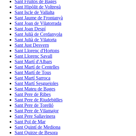
Sant Fruitós de Bages
Sant Hipòlit de Voltregà
Sant Iscle de Vallalta
Sant Jaume de Frontanyà
Sant Joan de Vilatorrada
Sant Joan Despí
Sant Julià de Cerdanyola
Sant Julià de Vilatorta
Sant Just Desvern
Sant Llorenç d'Hortons
Sant Llorenç Savall
Sant Martí d'Albars
Sant Martí de Centelles
Sant Martí de Tous
Sant Martí Sarroca
Sant Martí Sesgueioles
Sant Mateu de Bages
Sant Pere de Ribes
Sant Pere de Riudebitlles
Sant Pere de Torelló
Sant Pere de Vilamajor
Sant Pere Sallavinera
Sant Pol de Mar
Sant Quintí de Mediona
Sant Quirze de Besora