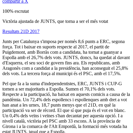
compartir a X
100% escrutat
Victòria ajustada de JUNTS, que torna a ser el més votat
Resultats 21D 2017
Junts per Catalunya s'imposa per només 8,6 punts a ERC, segona
força. Tot i baixar en suports respecte al 2017, el partit de
Puigdemont, amb Borràs com a candidata, ha tornat a guanyar a
Espolla amb el 26,7% dels vots. JUNTS, doncs, ha quedat al davant
d'Esquerra, el seu soci de govern fins ara. Els republicans, amb
Aragonès com a candidat a la presidència, han aconseguit el 25,8%
dels vots. La tercera força al municipi és el PSC, amb el 17,5%.
Pel que fa a la suma d'independentistes, ERC, JUNTS i CUP-G
tornen a ser majoritaris a Espolla. Sumen el 70,1% dels vots.
Respecte a la participació, ha baixat en aquests comicis a causa de la
pandèmia. Un 72,4% dels espollencs i espollenques amb dret a vot
han anat a les urnes, 18,7 punts menys que el 21D, en què la
participació va ser de rècord. El que sí que puja és el vot en blanc.
Un 0,4% dels veïns i veïnes s'han decantat per aquesta opció. I a
nivell català, victòria pel PSC amb 33 escons. A la província de
Girona i a la comarca de l'Alt Empordà, la formació més votada ha
estat JUNTS, igual que a Espolla.