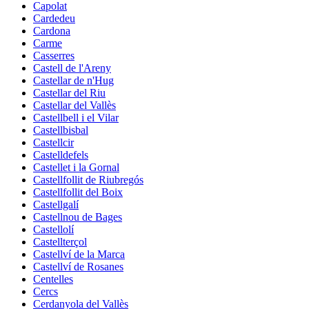
Capolat
Cardedeu
Cardona
Carme
Casserres
Castell de l'Areny
Castellar de n'Hug
Castellar del Riu
Castellar del Vallès
Castellbell i el Vilar
Castellbisbal
Castellcir
Castelldefels
Castellet i la Gornal
Castellfollit de Riubregós
Castellfollit del Boix
Castellgalí
Castellnou de Bages
Castellolí
Castellterçol
Castellví de la Marca
Castellví de Rosanes
Centelles
Cercs
Cerdanyola del Vallès