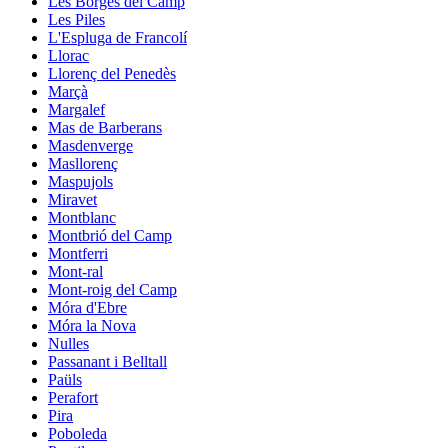
Les Borges del Camp
Les Piles
L'Espluga de Francolí
Llorac
Llorenç del Penedès
Marçà
Margalef
Mas de Barberans
Masdenverge
Masllorenç
Maspujols
Miravet
Montblanc
Montbrió del Camp
Montferri
Mont-ral
Mont-roig del Camp
Móra d'Ebre
Móra la Nova
Nulles
Passanant i Belltall
Paüls
Perafort
Pira
Poboleda