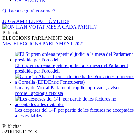
CATALUNYA
Qui aconseguirà governar?
JUGA AMB EL PACTÒMETRE
Publicitat
ELECCIONS PARLAMENT 2021
Més
: ELECCIONS PARLAMENT 2021
El Suprem ordena repetir el judici a la mesa del Parlament
presidida per Forcadell
Un any de Vox al Parlament: cap llei aprovada, avisos a
l'ordre i apologia feixista
Les despeses del 14F per partit: de les factures no acceptades
a les evitables
Publicitat
e21
RESULTATS