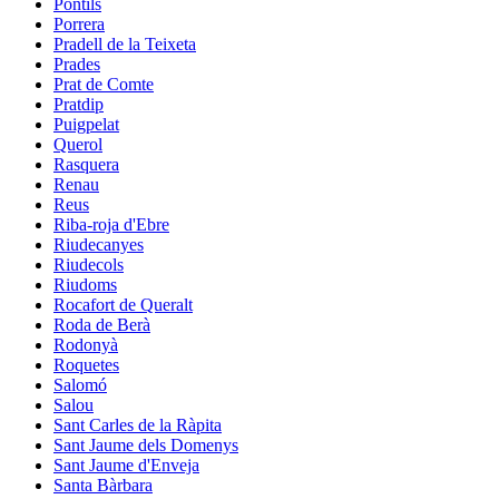
Pontils
Porrera
Pradell de la Teixeta
Prades
Prat de Comte
Pratdip
Puigpelat
Querol
Rasquera
Renau
Reus
Riba-roja d'Ebre
Riudecanyes
Riudecols
Riudoms
Rocafort de Queralt
Roda de Berà
Rodonyà
Roquetes
Salomó
Salou
Sant Carles de la Ràpita
Sant Jaume dels Domenys
Sant Jaume d'Enveja
Santa Bàrbara