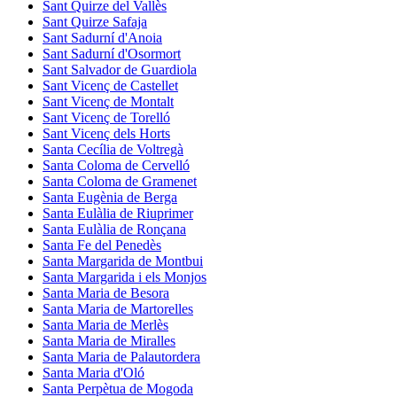
Sant Quirze del Vallès
Sant Quirze Safaja
Sant Sadurní d'Anoia
Sant Sadurní d'Osormort
Sant Salvador de Guardiola
Sant Vicenç de Castellet
Sant Vicenç de Montalt
Sant Vicenç de Torelló
Sant Vicenç dels Horts
Santa Cecília de Voltregà
Santa Coloma de Cervelló
Santa Coloma de Gramenet
Santa Eugènia de Berga
Santa Eulàlia de Riuprimer
Santa Eulàlia de Ronçana
Santa Fe del Penedès
Santa Margarida de Montbui
Santa Margarida i els Monjos
Santa Maria de Besora
Santa Maria de Martorelles
Santa Maria de Merlès
Santa Maria de Miralles
Santa Maria de Palautordera
Santa Maria d'Oló
Santa Perpètua de Mogoda