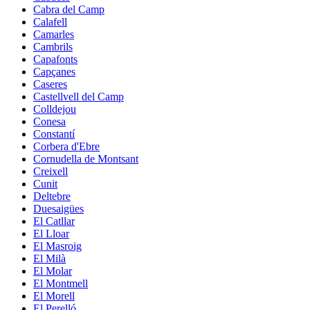
Cabra del Camp
Calafell
Camarles
Cambrils
Capafonts
Capçanes
Caseres
Castellvell del Camp
Colldejou
Conesa
Constantí
Corbera d'Ebre
Cornudella de Montsant
Creixell
Cunit
Deltebre
Duesaigües
El Catllar
El Lloar
El Masroig
El Milà
El Molar
El Montmell
El Morell
El Perelló