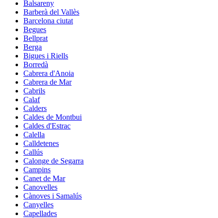
Balsareny
Barberà del Vallès
Barcelona ciutat
Begues
Bellprat
Berga
Bigues i Riells
Borredà
Cabrera d'Anoia
Cabrera de Mar
Cabrils
Calaf
Calders
Caldes de Montbui
Caldes d'Estrac
Calella
Calldetenes
Callús
Calonge de Segarra
Campins
Canet de Mar
Canovelles
Cànoves i Samalús
Canyelles
Capellades