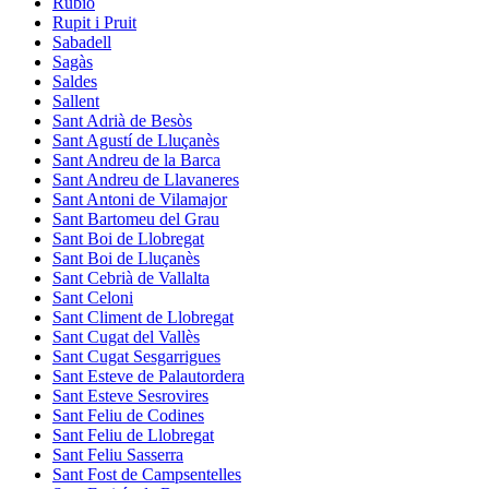
Rubió
Rupit i Pruit
Sabadell
Sagàs
Saldes
Sallent
Sant Adrià de Besòs
Sant Agustí de Lluçanès
Sant Andreu de la Barca
Sant Andreu de Llavaneres
Sant Antoni de Vilamajor
Sant Bartomeu del Grau
Sant Boi de Llobregat
Sant Boi de Lluçanès
Sant Cebrià de Vallalta
Sant Celoni
Sant Climent de Llobregat
Sant Cugat del Vallès
Sant Cugat Sesgarrigues
Sant Esteve de Palautordera
Sant Esteve Sesrovires
Sant Feliu de Codines
Sant Feliu de Llobregat
Sant Feliu Sasserra
Sant Fost de Campsentelles