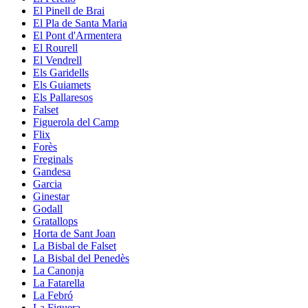
El Pinell de Brai
El Pla de Santa Maria
El Pont d'Armentera
El Rourell
El Vendrell
Els Garidells
Els Guiamets
Els Pallaresos
Falset
Figuerola del Camp
Flix
Forès
Freginals
Gandesa
Garcia
Ginestar
Godall
Gratallops
Horta de Sant Joan
La Bisbal de Falset
La Bisbal del Penedès
La Canonja
La Fatarella
La Febró
La Figuera