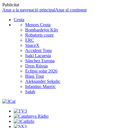
Publicitat
Anar a la navegació principal
Anar al contingut
Ceuta
Menors Ceuta
Bombardejos Kíiv
Robatoris coure
ERC
SpaceX
Accident Tona
Isaki Lacuesta
Sánchez Europa
Dron Rússia
Eclipsi solar 2026
Blasi Tour
Aleksander Sekulic
Infantino Marroc
Salah