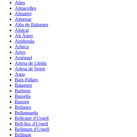
Alins
Almacelles
Almatret
Almenar
Alòs de Balaguer
Alpicat
Alt Àneu
Anglesola
Arbeca
Arres
Arsèguel
Artesa de Lleida
Artesa de Segre
Aspa
Baix Pallars
Balaguer
Barbens
Bassella
Bausen
Belianes
Bellaguarda
Bellcaire d'Urgell
Bell-lloc d'Urgell
Bellmunt d'Urgell
Bellpuig