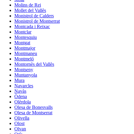
Molins de Rei
Mollet del Vallès
Monistrol de Calders
Monistrol de Montserrat
Montcada i Reixac
Montclar
Montesquiu
Montgat
Montmajor
Montmaneu
Montmeló
Montornès del Vallès
Montseny
Muntanyola
Mura
Navarcles
Navàs
Òdena
Olèrdola
Olesa de Bonesvalls
Olesa de Montserrat
Olivella
Olost
Olvan