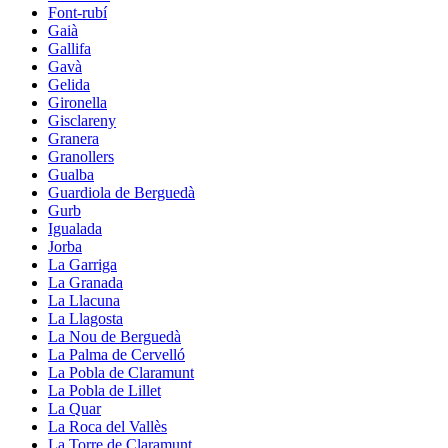
Font-rubí
Gaià
Gallifa
Gavà
Gelida
Gironella
Gisclareny
Granera
Granollers
Gualba
Guardiola de Berguedà
Gurb
Igualada
Jorba
La Garriga
La Granada
La Llacuna
La Llagosta
La Nou de Berguedà
La Palma de Cervelló
La Pobla de Claramunt
La Pobla de Lillet
La Quar
La Roca del Vallès
La Torre de Claramunt