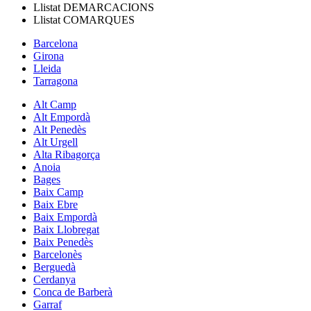
Llistat
DEMARCACIONS
Llistat
COMARQUES
Barcelona
Girona
Lleida
Tarragona
Alt Camp
Alt Empordà
Alt Penedès
Alt Urgell
Alta Ribagorça
Anoia
Bages
Baix Camp
Baix Ebre
Baix Empordà
Baix Llobregat
Baix Penedès
Barcelonès
Berguedà
Cerdanya
Conca de Barberà
Garraf