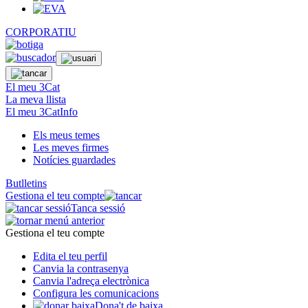
CORPORATIU
El meu 3Cat
La meva llista
El meu 3CatInfo
Els meus temes
Les meves firmes
Notícies guardades
Butlletins
Gestiona el teu compte
Tanca sessió
Gestiona el teu compte
Edita el teu perfil
Canvia la contrasenya
Canvia l'adreça electrònica
Configura les comunicacions
Dona't de baixa