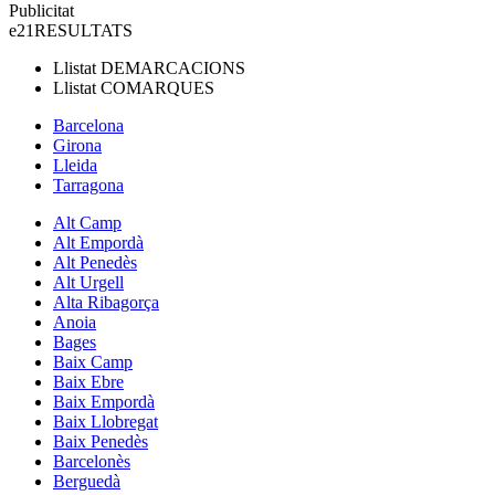
Publicitat
e21
RESULTATS
Llistat
DEMARCACIONS
Llistat
COMARQUES
Barcelona
Girona
Lleida
Tarragona
Alt Camp
Alt Empordà
Alt Penedès
Alt Urgell
Alta Ribagorça
Anoia
Bages
Baix Camp
Baix Ebre
Baix Empordà
Baix Llobregat
Baix Penedès
Barcelonès
Berguedà