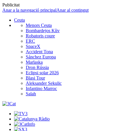
Publicitat
Anar a la navegació principal
Anar al contingut
Ceuta
Menors Ceuta
Bombardejos Kíiv
Robatoris coure
ERC
SpaceX
Accident Tona
Sánchez Europa
Marlaska
Dron Rússia
Eclipsi solar 2026
Blasi Tour
Aleksander Sekulic
Infantino Marroc
Salah