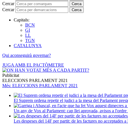
Cercar
Cerca
Cercar
Cerca
Capitals:
BCN
GI
LL
TGN
CATALUNYA
Qui aconseguirà governar?
JUGA AMB EL PACTÒMETRE
Publicitat
ELECCIONS PARLAMENT 2021
Més
: ELECCIONS PARLAMENT 2021
El Suprem ordena repetir el judici a la mesa del Parlament presi
Un any de Vox al Parlament: cap llei aprovada, avisos a l'ordre i
Les despeses del 14F per partit: de les factures no acceptades a 