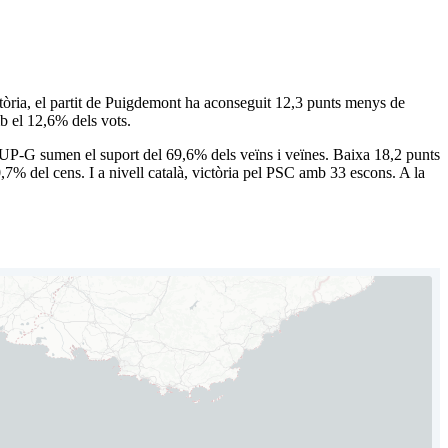
tòria, el partit de Puigdemont ha aconseguit 12,3 punts menys de
b el 12,6% dels vots.
UP-G sumen el suport del 69,6% dels veïns i veïnes. Baixa 18,2 punts
7% del cens. I a nivell català, victòria pel PSC amb 33 escons. A la