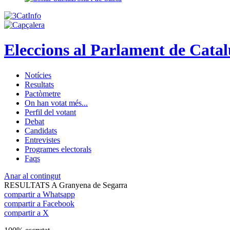
Eleccions al Parlament de Cata
Notícies
Resultats
Pactòmetre
On han votat més...
Perfil del votant
Debat
Candidats
Entrevistes
Programes electorals
Faqs
Anar al contingut
RESULTATS A Granyena de Segarra
compartir a Whatsapp
compartir a Facebook
compartir a X