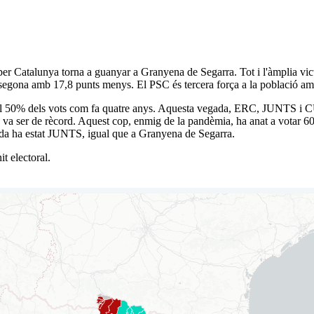
per Catalunya torna a guanyar a Granyena de Segarra. Tot i l'àmplia vic
egona amb 17,8 punts menys. El PSC és tercera força a la població am
r el 50% dels vots com fa quatre anys. Aquesta vegada, ERC, JUNTS i C
va ser de rècord. Aquest cop, enmig de la pandèmia, ha anat a votar 60,
tada ha estat JUNTS, igual que a Granyena de Segarra.
t electoral.