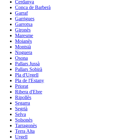
Cerdanya
Conca de Barberà
Garraf
Garrigues
Garrotxa
Gironès
Maresme
Moianès
Montsià
Noguera
Osona
Pallars Jussà
Pallars Sobirà
Pla d'Urgell
Pla de l'Estany
Priorat
Ribera d'Ebre
Ripollès
Segarra
Segrià
Selva
Solsonès
Tarragonès
Terra Alta
Urgell