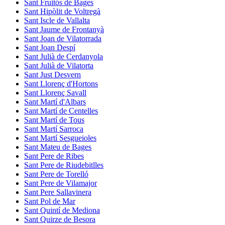
Sant Fruitós de Bages
Sant Hipòlit de Voltregà
Sant Iscle de Vallalta
Sant Jaume de Frontanyà
Sant Joan de Vilatorrada
Sant Joan Despí
Sant Julià de Cerdanyola
Sant Julià de Vilatorta
Sant Just Desvern
Sant Llorenç d'Hortons
Sant Llorenç Savall
Sant Martí d'Albars
Sant Martí de Centelles
Sant Martí de Tous
Sant Martí Sarroca
Sant Martí Sesgueioles
Sant Mateu de Bages
Sant Pere de Ribes
Sant Pere de Riudebitlles
Sant Pere de Torelló
Sant Pere de Vilamajor
Sant Pere Sallavinera
Sant Pol de Mar
Sant Quintí de Mediona
Sant Quirze de Besora