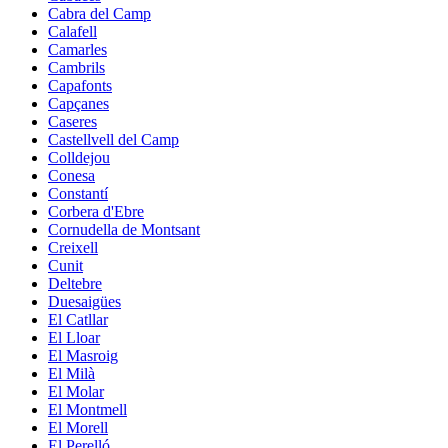
Cabra del Camp
Calafell
Camarles
Cambrils
Capafonts
Capçanes
Caseres
Castellvell del Camp
Colldejou
Conesa
Constantí
Corbera d'Ebre
Cornudella de Montsant
Creixell
Cunit
Deltebre
Duesaigües
El Catllar
El Lloar
El Masroig
El Milà
El Molar
El Montmell
El Morell
El Perelló