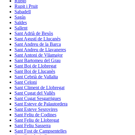
Rubió
Rupit i Pruit
Sabadell
Sagàs
Saldes
Sallent
Sant Adrià de Besòs
Sant Agustí de Lluçanès
Sant Andreu de la Barca
Sant Andreu de Llavaneres
Sant Antoni de Vilamajor
Sant Bartomeu del Grau
Sant Boi de Llobregat
Sant Boi de Lluçanès
Sant Cebrià de Vallalta
Sant Celoni
Sant Climent de Llobregat
Sant Cugat del Vallès
Sant Cugat Sesgarrigues
Sant Esteve de Palautordera
Sant Esteve Sesrovires
Sant Feliu de Codines
Sant Feliu de Llobregat
Sant Feliu Sasserra
Sant Fost de Campsentelles