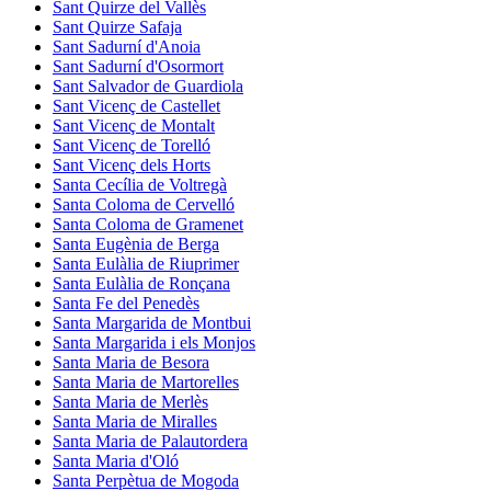
Sant Quirze del Vallès
Sant Quirze Safaja
Sant Sadurní d'Anoia
Sant Sadurní d'Osormort
Sant Salvador de Guardiola
Sant Vicenç de Castellet
Sant Vicenç de Montalt
Sant Vicenç de Torelló
Sant Vicenç dels Horts
Santa Cecília de Voltregà
Santa Coloma de Cervelló
Santa Coloma de Gramenet
Santa Eugènia de Berga
Santa Eulàlia de Riuprimer
Santa Eulàlia de Ronçana
Santa Fe del Penedès
Santa Margarida de Montbui
Santa Margarida i els Monjos
Santa Maria de Besora
Santa Maria de Martorelles
Santa Maria de Merlès
Santa Maria de Miralles
Santa Maria de Palautordera
Santa Maria d'Oló
Santa Perpètua de Mogoda