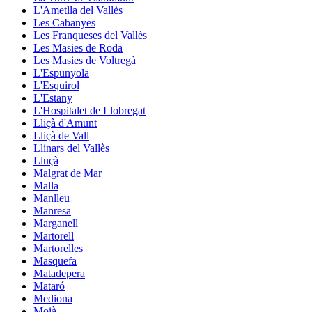
L'Ametlla del Vallès
Les Cabanyes
Les Franqueses del Vallès
Les Masies de Roda
Les Masies de Voltregà
L'Espunyola
L'Esquirol
L'Estany
L'Hospitalet de Llobregat
Lliçà d'Amunt
Lliçà de Vall
Llinars del Vallès
Lluçà
Malgrat de Mar
Malla
Manlleu
Manresa
Marganell
Martorell
Martorelles
Masquefa
Matadepera
Mataró
Mediona
Moià