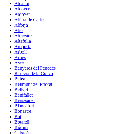
Alcanar
Alcover
Aldover
Alfara de Carles
Alforja
Alió
Almoster
Altafulla
Amposta
Arbolí
Arnes
Ascó
Banyeres del Penedès
Barberà de la Conca
Batea
Bellmunt del Priorat
Bellvei
Benifallet
Benissanet
Blancafort
Bonastre
Bot
Botarell
Bràfim
Cabacés