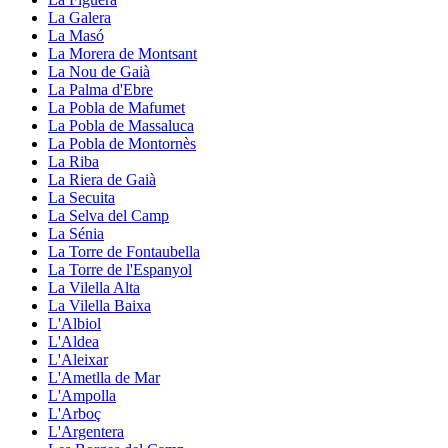
La Galera
La Masó
La Morera de Montsant
La Nou de Gaià
La Palma d'Ebre
La Pobla de Mafumet
La Pobla de Massaluca
La Pobla de Montornès
La Riba
La Riera de Gaià
La Secuita
La Selva del Camp
La Sénia
La Torre de Fontaubella
La Torre de l'Espanyol
La Vilella Alta
La Vilella Baixa
L'Albiol
L'Aldea
L'Aleixar
L'Ametlla de Mar
L'Ampolla
L'Arboç
L'Argentera