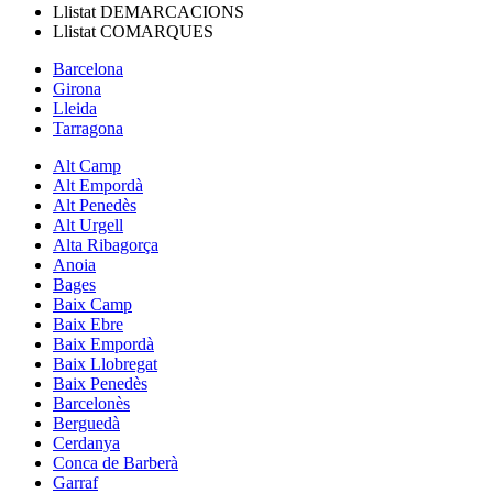
Llistat
DEMARCACIONS
Llistat
COMARQUES
Barcelona
Girona
Lleida
Tarragona
Alt Camp
Alt Empordà
Alt Penedès
Alt Urgell
Alta Ribagorça
Anoia
Bages
Baix Camp
Baix Ebre
Baix Empordà
Baix Llobregat
Baix Penedès
Barcelonès
Berguedà
Cerdanya
Conca de Barberà
Garraf