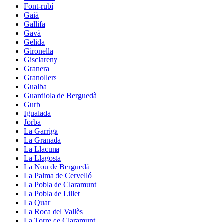
Font-rubí
Gaià
Gallifa
Gavà
Gelida
Gironella
Gisclareny
Granera
Granollers
Gualba
Guardiola de Berguedà
Gurb
Igualada
Jorba
La Garriga
La Granada
La Llacuna
La Llagosta
La Nou de Berguedà
La Palma de Cervelló
La Pobla de Claramunt
La Pobla de Lillet
La Quar
La Roca del Vallès
La Torre de Claramunt