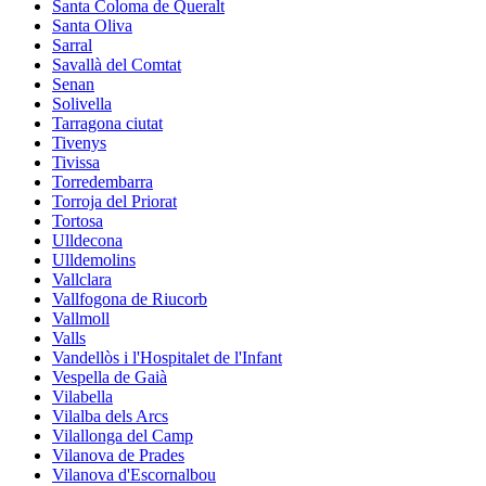
Santa Coloma de Queralt
Santa Oliva
Sarral
Savallà del Comtat
Senan
Solivella
Tarragona ciutat
Tivenys
Tivissa
Torredembarra
Torroja del Priorat
Tortosa
Ulldecona
Ulldemolins
Vallclara
Vallfogona de Riucorb
Vallmoll
Valls
Vandellòs i l'Hospitalet de l'Infant
Vespella de Gaià
Vilabella
Vilalba dels Arcs
Vilallonga del Camp
Vilanova de Prades
Vilanova d'Escornalbou