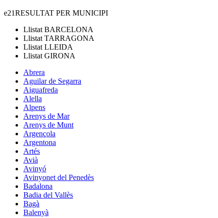
e21
RESULTAT PER MUNICIPI
Llistat
BARCELONA
Llistat
TARRAGONA
Llistat
LLEIDA
Llistat
GIRONA
Abrera
Aguilar de Segarra
Aiguafreda
Alella
Alpens
Arenys de Mar
Arenys de Munt
Argençola
Argentona
Artés
Avià
Avinyó
Avinyonet del Penedès
Badalona
Badia del Vallès
Bagà
Balenyà