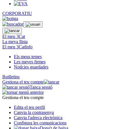
CORPORATIU
El meu 3Cat
La meva llista
El meu 3CatInfo
Els meus temes
Les meves firmes
Notícies guardades
Butlletins
Gestiona el teu compte
Tanca sessió
Gestiona el teu compte
Edita el teu perfil
Canvia la contrasenya
Canvia l'adreça electrònica
Configura les comunicacions
Dona't de baixa