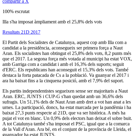
compartir a X
100% escrutat
Illa s'ha imposat àmpliament amb el 25,8% dels vots
Resultats 21D 2017
El Partit dels Socialistes de Catalunya, aquest cop amb Illa com a
candidat a la presidència, aconsegueix ser primera força a Naut
Aran. Els socialistes han obtingut el 25,8% dels vots, 8,2 punts més
que el 2017. La segona força més votada al municipi ha estat VOX,
amb Garriga com a candidat i amb el 16,3% dels suports; seguit
d'ERC. Els republicans han aconseguit el 15,3% dels vots. També
destaca la forta patacada de Cs a la població. Va guanyar el 2017 i
ara ha baixat fins a la cinquena posició, amb el 7,9% del suport.
Els partits independentistes segueixen sense ser majoritaris a Naut
Aran. ERC, JUNTS i CUP-G s'han quedat amb un 36,6% dels
sufragis. Un 51,1% dels de Naut Aran amb dret a vot han anat a les
urnes. La participació, doncs, ha estat marcada per la pandèmia i ha
baixat 27,3 punts respecte al 21D, que va ser històrica. A més ha
pujat el vot en blanc. Un 0,9% dels electors han deixat el sobre buit.
A tot Catalunya també s'ha imposat el PSC, igual que a la comarca
de la Vall d'Aran. Ara bé, en el conjunt de la província de Lleida, el
guanyador ha estat JUNTS.