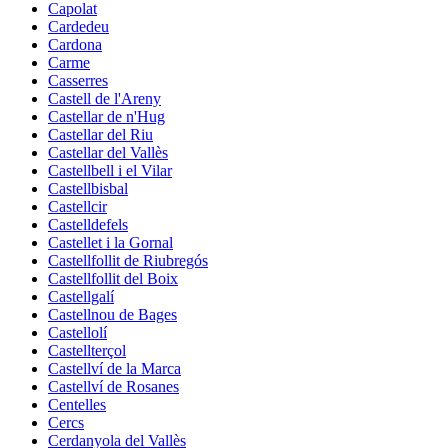
Capolat
Cardedeu
Cardona
Carme
Casserres
Castell de l'Areny
Castellar de n'Hug
Castellar del Riu
Castellar del Vallès
Castellbell i el Vilar
Castellbisbal
Castellcir
Castelldefels
Castellet i la Gornal
Castellfollit de Riubregós
Castellfollit del Boix
Castellgalí
Castellnou de Bages
Castellolí
Castellterçol
Castellví de la Marca
Castellví de Rosanes
Centelles
Cercs
Cerdanyola del Vallès