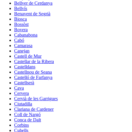
Bellver de Cerdanya
Bellvís
Benavent de Segrià
Biosca
Bossòst
Bovera
Cabanabona
Cabó
Camarasa
Canejan
Castell de Mur
Castellar de la Ribera
Castelldans
Castellnou de Seana
Castelló de Farfanya
Castellserà
Cava
Cervera
Cervià de les Garrigues
Ciutadilla
Clariana de Cardener
Coll de Nargó
Conca de Dalt
Corbins
Cubells