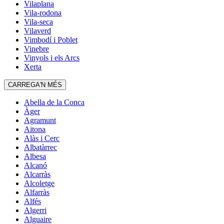
Vilaplana
Vila-rodona
Vila-seca
Vilaverd
Vimbodí i Poblet
Vinebre
Vinyols i els Arcs
Xerta
CARREGA'N MÉS
Abella de la Conca
Àger
Agramunt
Aitona
Alàs i Cerc
Albatàrrec
Albesa
Alcanó
Alcarràs
Alcoletge
Alfarràs
Alfés
Algerri
Alguaire