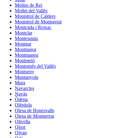
Molins de Rei
Mollet del Vallès
Monistrol de Calders
Monistrol de Montserrat
Montcada i Reixac
Montclar
Montesquiu
Montgat
Montmajor
Montmaneu
Montmeló
Montornès del Vallès
Montseny
Muntanyola
Mura
Navarcles
Navàs
Òdena
Olèrdola
Olesa de Bonesvalls
Olesa de Montserrat
Olivella
Olost
Olvan