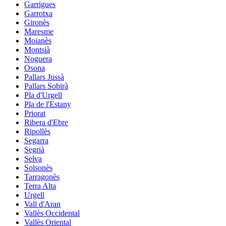
Garrigues
Garrotxa
Gironès
Maresme
Moianès
Montsià
Noguera
Osona
Pallars Jussà
Pallars Sobirà
Pla d'Urgell
Pla de l'Estany
Priorat
Ribera d'Ebre
Ripollès
Segarra
Segrià
Selva
Solsonès
Tarragonès
Terra Alta
Urgell
Vall d'Aran
Vallès Occidental
Vallès Oriental