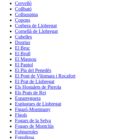
Cervelló
Collbató
Collsuspina
Copons
Corbera de Llobregat
Cornellà de Llobregat
Cubelles
Dosrius
El Bruc
El Brull
El Masnou
El Papiol
El Pla del Penedès
El Pont de Vilomara i Rocafort
El Prat de Llobregat
Els Hostalets de Pierola
Els Prats de Rei
Esparreguera
Esplugues de Llobregat
Figaró-Montmany
Fígols
Fogars de la Selva
Fogars de Montclús
Folgueroles
Fonollosa