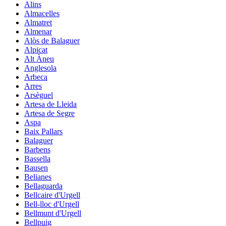
Alins
Almacelles
Almatret
Almenar
Alòs de Balaguer
Alpicat
Alt Àneu
Anglesola
Arbeca
Arres
Arsèguel
Artesa de Lleida
Artesa de Segre
Aspa
Baix Pallars
Balaguer
Barbens
Bassella
Bausen
Belianes
Bellaguarda
Bellcaire d'Urgell
Bell-lloc d'Urgell
Bellmunt d'Urgell
Bellpuig