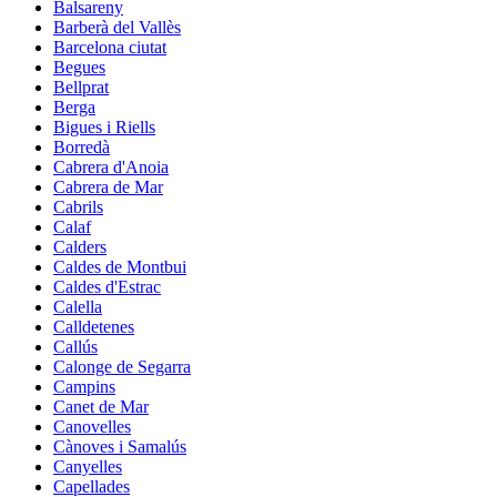
Balsareny
Barberà del Vallès
Barcelona ciutat
Begues
Bellprat
Berga
Bigues i Riells
Borredà
Cabrera d'Anoia
Cabrera de Mar
Cabrils
Calaf
Calders
Caldes de Montbui
Caldes d'Estrac
Calella
Calldetenes
Callús
Calonge de Segarra
Campins
Canet de Mar
Canovelles
Cànoves i Samalús
Canyelles
Capellades