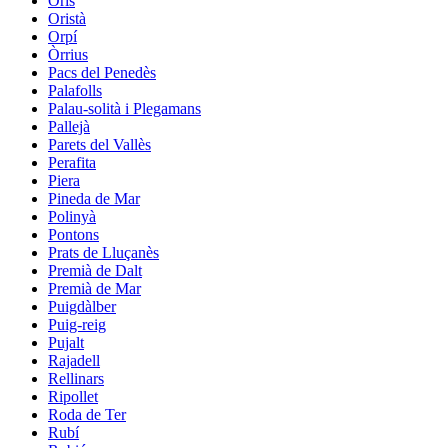
Orís
Oristà
Orpí
Òrrius
Pacs del Penedès
Palafolls
Palau-solità i Plegamans
Pallejà
Parets del Vallès
Perafita
Piera
Pineda de Mar
Polinyà
Pontons
Prats de Lluçanès
Premià de Dalt
Premià de Mar
Puigdàlber
Puig-reig
Pujalt
Rajadell
Rellinars
Ripollet
Roda de Ter
Rubí