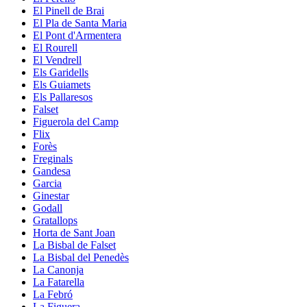
El Pinell de Brai
El Pla de Santa Maria
El Pont d'Armentera
El Rourell
El Vendrell
Els Garidells
Els Guiamets
Els Pallaresos
Falset
Figuerola del Camp
Flix
Forès
Freginals
Gandesa
Garcia
Ginestar
Godall
Gratallops
Horta de Sant Joan
La Bisbal de Falset
La Bisbal del Penedès
La Canonja
La Fatarella
La Febró
La Figuera