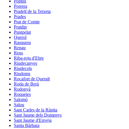
Pontils
Porrera
Pradell de la Teixeta
Prades
Prat de Comte
Pratdip
Puigpelat
Querol
Rasquera
Renau
Reus
Riba-roja d'Ebre
Riudecanyes
Riudecols
Riudoms
Rocafort de Queralt
Roda de Berà
Rodonyà
Roquetes
Salomó
Salou
Sant Carles de la Ràpita
Sant Jaume dels Domenys
Sant Jaume d'Enveja
Santa Bàrbara