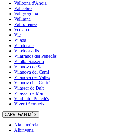
Vallbona d'Anoia
Vallcebre
Vallgorguina
Vallirana
Vallromanes
Veciana
Vic
Vilada
Viladecans
Viladecavalls
Vilafranca del Penedès
Vilalba Sasserra
Vilanova de Sau
Vilanova del Camí
Vilanova del Vallès
Vilanova i la Geltrú
Vilassar de Dalt
Vilassar de Mar
Vilobí del Penedès
Viver i Serrateix
CARREGA'N MÉS
Aiguamúrcia
Albinyana