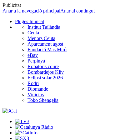
Publicitat
Anar a la navegació principal
Anar al contingut
Pluges Inuncat
Institut Tailàndia
Ceuta
Menors Ceuta
Aparcament agost
Fundació Mas Miró
eBay
Perpinyà
Robatoris coure
Bombardejos Kíiv
Eclipsi solar 2026
Rodri
Diomande
Vinicius
Toko Shengelia