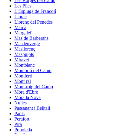
Les Borges del Camp
Les Piles
L'Espluga de Francolí
Llorac
Llorenç del Penedès
Marçà
Margalef
Mas de Barberans
Masdenverge
Masllorenç
Maspujols
Miravet
Montblanc
Montbrió del Camp
Montferri
Mont-ral
Mont-roig del Camp
Móra d'Ebre
Móra la Nova
Nulles
Passanant i Belltall
Paüls
Perafort
Pira
Poboleda