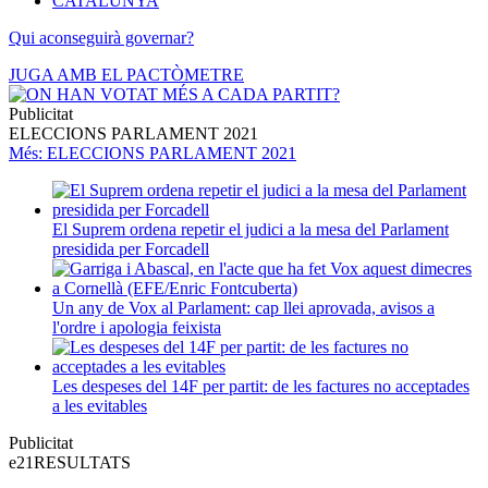
CATALUNYA
Qui aconseguirà governar?
JUGA AMB EL PACTÒMETRE
Publicitat
ELECCIONS PARLAMENT 2021
Més
: ELECCIONS PARLAMENT 2021
El Suprem ordena repetir el judici a la mesa del Parlament
presidida per Forcadell
Un any de Vox al Parlament: cap llei aprovada, avisos a
l'ordre i apologia feixista
Les despeses del 14F per partit: de les factures no acceptades
a les evitables
Publicitat
e21
RESULTATS