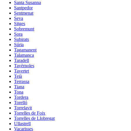
Santa Susanna
Santpedor
Sentmenat
Seva
Sitges
Sobremunt
Sora
Subirats
Súria
Tagamanent
Talamanca
Taradell
Tavèrnoles
Tavertet
Teià
Terrassa
Tiana
Tona
Tordera
Torelló
Torrelavit
Torrelles de Foix
Torrelles de Llobregat
Ullastrell
Vacarisses