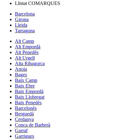
Llistat
COMARQUES
Barcelona
Girona
Lleida
Tarragona
Alt Camp
Alt Empordà
Alt Penedès
Alt Urgell
Alta Ribagorça
Anoia
Bages
Baix Camp
Baix Ebre
Baix Empordà
Baix Llobregat
Baix Penedès
Barcelonès
Berguedà
Cerdanya
Conca de Barberà
Garraf
Garrigues