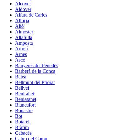
Alcover
Aldover
Alfara de Carles
Alforja
Alió
Almoster
Altafulla
Amposta
Arbolí
Arnes
Ascó
Banyeres del Penedès
Barberà de la Conca
Batea
Bellmunt del Priorat
Bellvei
Benifallet
Benissanet
Blancafort
Bonastre
Bot
Botarell
Bràfim
Cabacés
Cabra del Camp