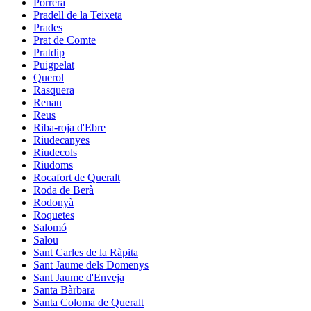
Porrera
Pradell de la Teixeta
Prades
Prat de Comte
Pratdip
Puigpelat
Querol
Rasquera
Renau
Reus
Riba-roja d'Ebre
Riudecanyes
Riudecols
Riudoms
Rocafort de Queralt
Roda de Berà
Rodonyà
Roquetes
Salomó
Salou
Sant Carles de la Ràpita
Sant Jaume dels Domenys
Sant Jaume d'Enveja
Santa Bàrbara
Santa Coloma de Queralt