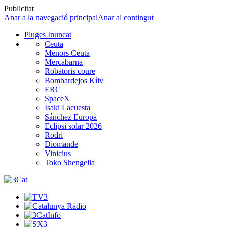
Publicitat
Anar a la navegació principal
Anar al contingut
Pluges Inuncat
Ceuta
Menors Ceuta
Mercabarna
Robatoris coure
Bombardejos Kíiv
ERC
SpaceX
Isaki Lacuesta
Sánchez Europa
Eclipsi solar 2026
Rodri
Diomande
Vinicius
Toko Shengelia