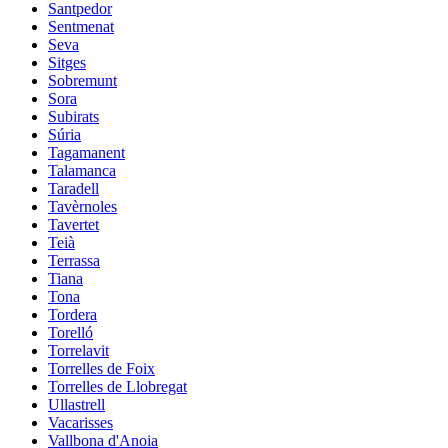
Santpedor
Sentmenat
Seva
Sitges
Sobremunt
Sora
Subirats
Súria
Tagamanent
Talamanca
Taradell
Tavèrnoles
Tavertet
Teià
Terrassa
Tiana
Tona
Tordera
Torelló
Torrelavit
Torrelles de Foix
Torrelles de Llobregat
Ullastrell
Vacarisses
Vallbona d'Anoia