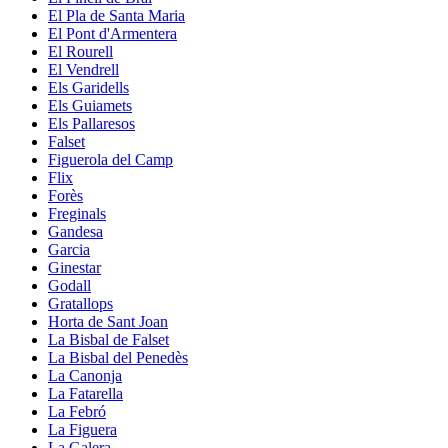
El Pla de Santa Maria
El Pont d'Armentera
El Rourell
El Vendrell
Els Garidells
Els Guiamets
Els Pallaresos
Falset
Figuerola del Camp
Flix
Forès
Freginals
Gandesa
Garcia
Ginestar
Godall
Gratallops
Horta de Sant Joan
La Bisbal de Falset
La Bisbal del Penedès
La Canonja
La Fatarella
La Febró
La Figuera
La Galera