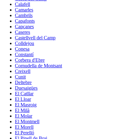
Calafell
Camarles
Cambrils
Capafonts
Capçanes
Caseres
Castellvell del Camp
Colldejou
Conesa
Constantí
Corbera d'Ebre
Cornudella de Montsant
Creixell
Cunit
Deltebre
Duesaigües
El Catllar
El Lloar
El Masroig
El Milà
El Molar
El Montmell
El Morell
El Perelló
El Pinell de Brai