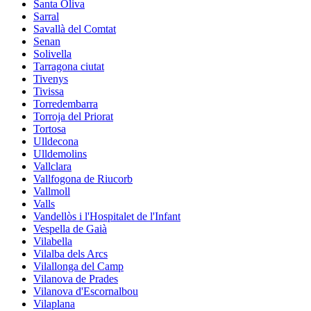
Santa Oliva
Sarral
Savallà del Comtat
Senan
Solivella
Tarragona ciutat
Tivenys
Tivissa
Torredembarra
Torroja del Priorat
Tortosa
Ulldecona
Ulldemolins
Vallclara
Vallfogona de Riucorb
Vallmoll
Valls
Vandellòs i l'Hospitalet de l'Infant
Vespella de Gaià
Vilabella
Vilalba dels Arcs
Vilallonga del Camp
Vilanova de Prades
Vilanova d'Escornalbou
Vilaplana