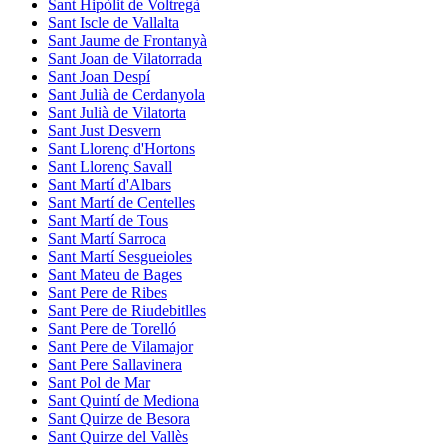
Sant Hipòlit de Voltregà
Sant Iscle de Vallalta
Sant Jaume de Frontanyà
Sant Joan de Vilatorrada
Sant Joan Despí
Sant Julià de Cerdanyola
Sant Julià de Vilatorta
Sant Just Desvern
Sant Llorenç d'Hortons
Sant Llorenç Savall
Sant Martí d'Albars
Sant Martí de Centelles
Sant Martí de Tous
Sant Martí Sarroca
Sant Martí Sesgueioles
Sant Mateu de Bages
Sant Pere de Ribes
Sant Pere de Riudebitlles
Sant Pere de Torelló
Sant Pere de Vilamajor
Sant Pere Sallavinera
Sant Pol de Mar
Sant Quintí de Mediona
Sant Quirze de Besora
Sant Quirze del Vallès