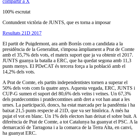
compartir a X
100% escrutat
Contundent victòria de JUNTS, que es torna a imposar
Resultats 21D 2017
El partit de Puigdemont, ara amb Borràs com a candidata a la
presidència de la Generalitat, s'imposa àmpliament a Prat de Comte
amb el 35,7% dels vots, el mateix suport que ja va obtenir el 2017.
JUNTS guanya la batalla a ERC, que ha quedat segona amb 11,3
punts menys. El PDeCAT és tercera força a la població amb el
14,2% dels vots.
A Prat de Comte, els partits independentistes tornen a superar el
50% dels vots com fa quatre anys. Aquesta vegada, ERC, JUNTS i
CUP-G sumen el suport del 80,6% dels veïns i veïnes. Un 67,3%
dels pratdecomtins i pratdecomtines amb dret a vot han anat a les
urnes. La participació, doncs, ha estat marcada per la pandèmia i ha
baixat 21,5 punts respecte al 21D, que va ser històrica. A més ha
pujat el vot en blanc. Un 1% dels electors han deixat el sobre buit. A
diferència de Prat de Comte, a tot Catalunya ha guanyat el PSC. A la
demarcació de Tarragona i a la comarca de la Terra Alta, en canvi,
ha guanyat ERC.