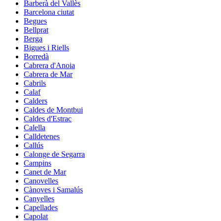
Barberà del Vallès
Barcelona ciutat
Begues
Bellprat
Berga
Bigues i Riells
Borredà
Cabrera d'Anoia
Cabrera de Mar
Cabrils
Calaf
Calders
Caldes de Montbui
Caldes d'Estrac
Calella
Calldetenes
Callús
Calonge de Segarra
Campins
Canet de Mar
Canovelles
Cànoves i Samalús
Canyelles
Capellades
Capolat