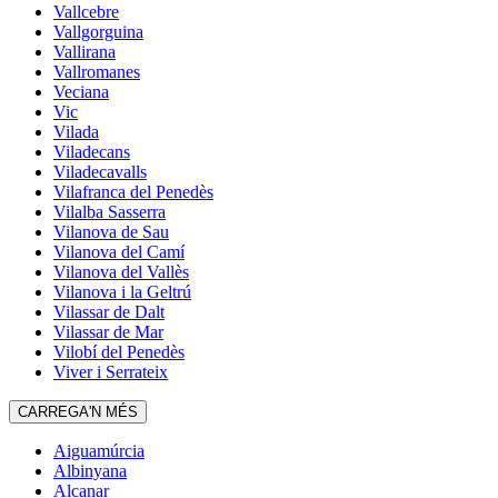
Vallcebre
Vallgorguina
Vallirana
Vallromanes
Veciana
Vic
Vilada
Viladecans
Viladecavalls
Vilafranca del Penedès
Vilalba Sasserra
Vilanova de Sau
Vilanova del Camí
Vilanova del Vallès
Vilanova i la Geltrú
Vilassar de Dalt
Vilassar de Mar
Vilobí del Penedès
Viver i Serrateix
CARREGA'N MÉS
Aiguamúrcia
Albinyana
Alcanar