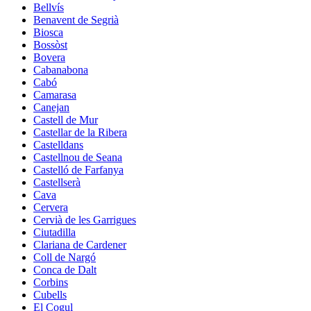
Bellvís
Benavent de Segrià
Biosca
Bossòst
Bovera
Cabanabona
Cabó
Camarasa
Canejan
Castell de Mur
Castellar de la Ribera
Castelldans
Castellnou de Seana
Castelló de Farfanya
Castellserà
Cava
Cervera
Cervià de les Garrigues
Ciutadilla
Clariana de Cardener
Coll de Nargó
Conca de Dalt
Corbins
Cubells
El Cogul