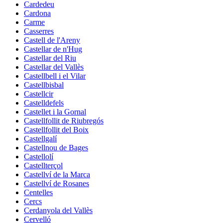
Cardedeu
Cardona
Carme
Casserres
Castell de l'Areny
Castellar de n'Hug
Castellar del Riu
Castellar del Vallès
Castellbell i el Vilar
Castellbisbal
Castellcir
Castelldefels
Castellet i la Gornal
Castellfollit de Riubregós
Castellfollit del Boix
Castellgalí
Castellnou de Bages
Castellolí
Castellterçol
Castellví de la Marca
Castellví de Rosanes
Centelles
Cercs
Cerdanyola del Vallès
Cervelló