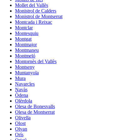
Mollet del Vallès
Monistrol de Calders
Monistrol de Montserrat
Montcada i Reixac
Montclar
Montesquiu
Montgat
Montmajor
Montmaneu
Montmeló
Montornès del Vallès
Montseny
Muntanyola
Mura
Navarcles
Navàs
Òdena
Olèrdola
Olesa de Bonesvalls
Olesa de Montserrat
Olivella
Olost
Olvan
Orís