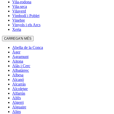
Vila-rodona
Vila-seca
Vilaverd
Vimbodí i Poblet
Vinebre
Vinyols i els Arcs
Xerta
CARREGA'N MÉS
Abella de la Conca
Àger
Agramunt
Aitona
Alàs i Cerc
Albatàrrec
Albesa
Alcanó
Alcarràs
Alcoletge
Alfarràs
Alfés
Algerri
Alguaire
Alins