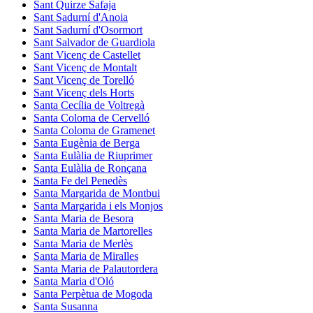
Sant Quirze Safaja
Sant Sadurní d'Anoia
Sant Sadurní d'Osormort
Sant Salvador de Guardiola
Sant Vicenç de Castellet
Sant Vicenç de Montalt
Sant Vicenç de Torelló
Sant Vicenç dels Horts
Santa Cecília de Voltregà
Santa Coloma de Cervelló
Santa Coloma de Gramenet
Santa Eugènia de Berga
Santa Eulàlia de Riuprimer
Santa Eulàlia de Ronçana
Santa Fe del Penedès
Santa Margarida de Montbui
Santa Margarida i els Monjos
Santa Maria de Besora
Santa Maria de Martorelles
Santa Maria de Merlès
Santa Maria de Miralles
Santa Maria de Palautordera
Santa Maria d'Oló
Santa Perpètua de Mogoda
Santa Susanna