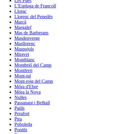
Les Piles
L'Espluga de Francolí
Llorac
Llorenç del Penedès
Marçà
Margalef
Mas de Barberans
Masdenverge
Masllorenç
Maspujols
Miravet
Montblanc
Montbrió del Camp
Montferri
Mont-ral
Mont-roig del Camp
Móra d'Ebre
Móra la Nova
Nulles
Passanant i Belltall
Paüls
Perafort
Pira
Poboleda
Pontils