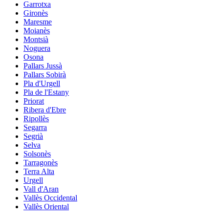
Garrotxa
Gironès
Maresme
Moianès
Montsià
Noguera
Osona
Pallars Jussà
Pallars Sobirà
Pla d'Urgell
Pla de l'Estany
Priorat
Ribera d'Ebre
Ripollès
Segarra
Segrià
Selva
Solsonès
Tarragonès
Terra Alta
Urgell
Vall d'Aran
Vallès Occidental
Vallès Oriental