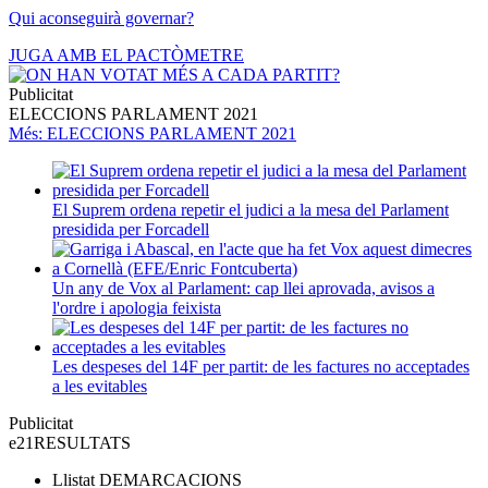
Qui aconseguirà governar?
JUGA AMB EL PACTÒMETRE
Publicitat
ELECCIONS PARLAMENT 2021
Més
: ELECCIONS PARLAMENT 2021
El Suprem ordena repetir el judici a la mesa del Parlament
presidida per Forcadell
Un any de Vox al Parlament: cap llei aprovada, avisos a
l'ordre i apologia feixista
Les despeses del 14F per partit: de les factures no acceptades
a les evitables
Publicitat
e21
RESULTATS
Llistat
DEMARCACIONS