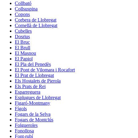
Collbató
Collsuspina
Copons
Corbera de Llobregat
Cornellà de Llobregat
Cubelles
Dosrius
El Bruc
El Brull
El Masnou
El Papiol
El Pla del Penedès
El Pont de Vilomara i Rocafort
El Prat de Llobregat
Els Hostalets de Pierola
Els Prats de Rei
Esparreguera
Esplugues de Llobregat
Figaró-Montmany
Fígols
Fogars de la Selva
Fogars de Montclús
Folgueroles
Fonollosa
Font-rubí