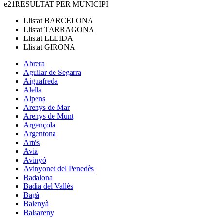
e21
RESULTAT PER MUNICIPI
Llistat
BARCELONA
Llistat
TARRAGONA
Llistat
LLEIDA
Llistat
GIRONA
Abrera
Aguilar de Segarra
Aiguafreda
Alella
Alpens
Arenys de Mar
Arenys de Munt
Argençola
Argentona
Artés
Avià
Avinyó
Avinyonet del Penedès
Badalona
Badia del Vallès
Bagà
Balenyà
Balsareny