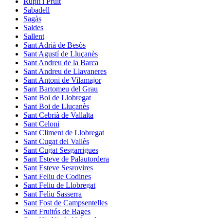
Rupit i Pruit
Sabadell
Sagàs
Saldes
Sallent
Sant Adrià de Besòs
Sant Agustí de Lluçanès
Sant Andreu de la Barca
Sant Andreu de Llavaneres
Sant Antoni de Vilamajor
Sant Bartomeu del Grau
Sant Boi de Llobregat
Sant Boi de Lluçanès
Sant Cebrià de Vallalta
Sant Celoni
Sant Climent de Llobregat
Sant Cugat del Vallès
Sant Cugat Sesgarrigues
Sant Esteve de Palautordera
Sant Esteve Sesrovires
Sant Feliu de Codines
Sant Feliu de Llobregat
Sant Feliu Sasserra
Sant Fost de Campsentelles
Sant Fruitós de Bages