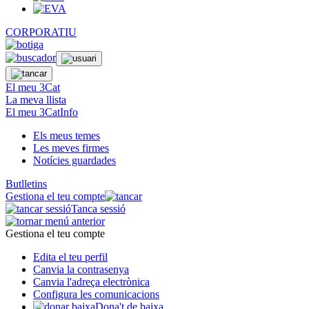
CORPORATIU
El meu 3Cat
La meva llista
El meu 3CatInfo
Els meus temes
Les meves firmes
Notícies guardades
Butlletins
Gestiona el teu compte
Tanca sessió
Gestiona el teu compte
Edita el teu perfil
Canvia la contrasenya
Canvia l'adreça electrònica
Configura les comunicacions
Dona't de baixa