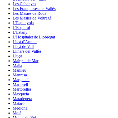
Les Cabanyes
Les Franqueses del Vallès
Les Masies de Roda
Les Masies de Voltregà
L'Espunyola
L'Esquirol
L'Estany
L'Hospitalet de Llobregat
Lliçà d'Amunt
Lliçà de Vall
Llinars del Vallès
Lluçà
Malgrat de Mar
Malla
Manlleu
Manresa
Marganell
Martorell
Martorelles
Masquefa
Matadepera
Mataró
Mediona
Moià
Molins de Rei