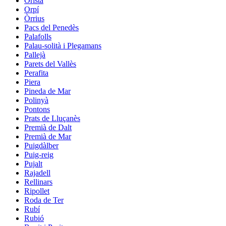
Oristà
Orpí
Òrrius
Pacs del Penedès
Palafolls
Palau-solità i Plegamans
Pallejà
Parets del Vallès
Perafita
Piera
Pineda de Mar
Polinyà
Pontons
Prats de Lluçanès
Premià de Dalt
Premià de Mar
Puigdàlber
Puig-reig
Pujalt
Rajadell
Rellinars
Ripollet
Roda de Ter
Rubí
Rubió