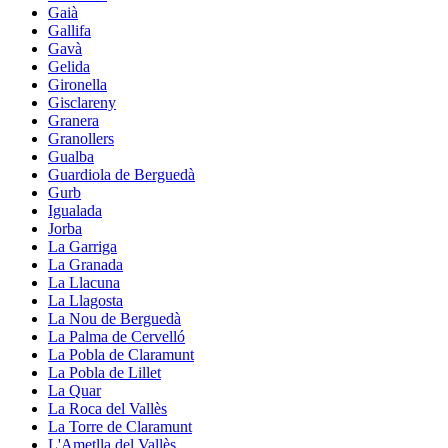
Gaià
Gallifa
Gavà
Gelida
Gironella
Gisclareny
Granera
Granollers
Gualba
Guardiola de Berguedà
Gurb
Igualada
Jorba
La Garriga
La Granada
La Llacuna
La Llagosta
La Nou de Berguedà
La Palma de Cervelló
La Pobla de Claramunt
La Pobla de Lillet
La Quar
La Roca del Vallès
La Torre de Claramunt
L'Ametlla del Vallès