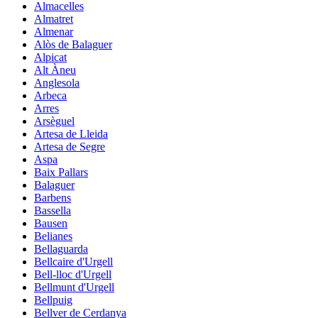
Almacelles
Almatret
Almenar
Alòs de Balaguer
Alpicat
Alt Àneu
Anglesola
Arbeca
Arres
Arsèguel
Artesa de Lleida
Artesa de Segre
Aspa
Baix Pallars
Balaguer
Barbens
Bassella
Bausen
Belianes
Bellaguarda
Bellcaire d'Urgell
Bell-lloc d'Urgell
Bellmunt d'Urgell
Bellpuig
Bellver de Cerdanya