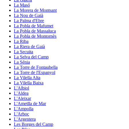
La Masó
La Morera de Montsant
La Nou de Gaià
La Palma d'Ebre
La Pobla de Mafumet
La Pobla de Massaluca
La Pobla de Montornès
La Riba
La Riera de Gaià
La Secuita
La Selva del Camp
La Sénia
La Torre de Fontaubella
La Torre de l'Espanyol
La Vilella Alta
La Vilella Baixa
L'Albiol
L'Aldea
L'Aleixar
L'Ametlla de Mar
L'Ampolla
L'Arboç
L'Argentera
Les Borges del Camp