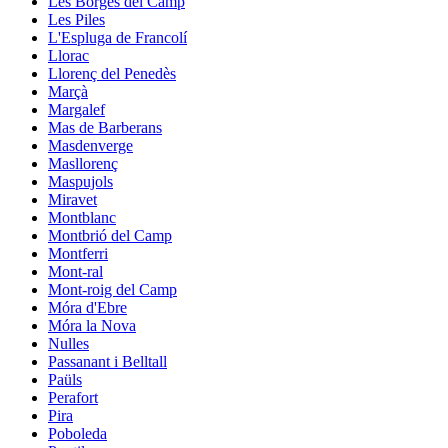
Les Borges del Camp
Les Piles
L'Espluga de Francolí
Llorac
Llorenç del Penedès
Marçà
Margalef
Mas de Barberans
Masdenverge
Masllorenç
Maspujols
Miravet
Montblanc
Montbrió del Camp
Montferri
Mont-ral
Mont-roig del Camp
Móra d'Ebre
Móra la Nova
Nulles
Passanant i Belltall
Paüls
Perafort
Pira
Poboleda