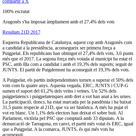
compartir a X
100% escrutat
Aragonès s'ha imposat àmpliament amb el 27,4% dels vots
Resultats 21D 2017
Esquerra Republicana de Catalunya, aquest cop amb Aragonès com
a candidat a la presidència, aconsegueix ser primera força a
Puigpelat. Els republicans han obtingut el 27,4% dels vots, 3,6 punts
més que el 2017. La segona força més votada al municipi ha estat el
PSC, amb Illa com a candidat i amb el 19,3% dels suports; seguit de
JUNTS. El partit de Puigdemont ha aconseguit el 19,3% dels vots.
A Puigpelat, els partits independentistes tornen a superar el 50% dels
vots com fa quatre anys. Aquesta vegada, ERC, JUNTS i CUP-G
sumen el suport del 61,2% dels veïns i veïnes. Un 52% dels
puigpelatencs i puigpelatenques amb dret a vot han anat a les urnes.
La participació, doncs, ha estat marcada per la pandèmia i ha baixat
31,5 punts respecte al 21D, que va ser històrica. A més ha pujat el
vot en blanc. Un 1,1% dels electors han deixat el sobre buit. Al
Parlament, victòria pel PSC que comptarà amb 33 diputats. A la
demarcació de Tarragona, en canvi, el partit més votat és ERC, igual
que a Puigpelat. A la comarca, JUNTS, és qui més vots ha
aconseguit.