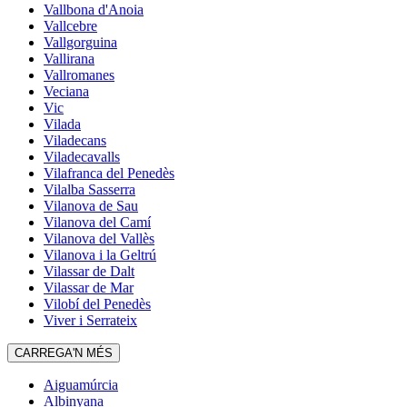
Vallbona d'Anoia
Vallcebre
Vallgorguina
Vallirana
Vallromanes
Veciana
Vic
Vilada
Viladecans
Viladecavalls
Vilafranca del Penedès
Vilalba Sasserra
Vilanova de Sau
Vilanova del Camí
Vilanova del Vallès
Vilanova i la Geltrú
Vilassar de Dalt
Vilassar de Mar
Vilobí del Penedès
Viver i Serrateix
CARREGA'N MÉS
Aiguamúrcia
Albinyana