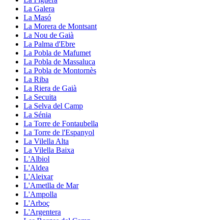
La Galera
La Masó
La Morera de Montsant
La Nou de Gaià
La Palma d'Ebre
La Pobla de Mafumet
La Pobla de Massaluca
La Pobla de Montornès
La Riba
La Riera de Gaià
La Secuita
La Selva del Camp
La Sénia
La Torre de Fontaubella
La Torre de l'Espanyol
La Vilella Alta
La Vilella Baixa
L'Albiol
L'Aldea
L'Aleixar
L'Ametlla de Mar
L'Ampolla
L'Arboç
L'Argentera