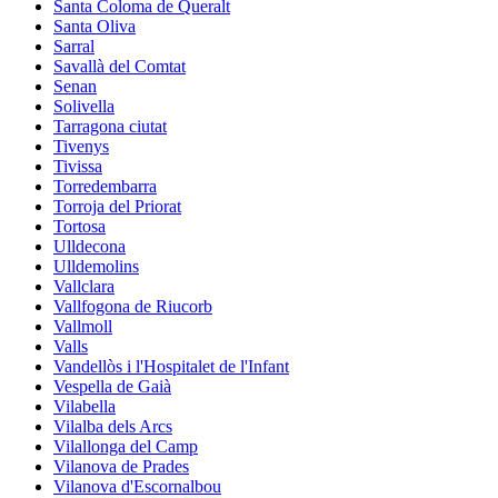
Santa Coloma de Queralt
Santa Oliva
Sarral
Savallà del Comtat
Senan
Solivella
Tarragona ciutat
Tivenys
Tivissa
Torredembarra
Torroja del Priorat
Tortosa
Ulldecona
Ulldemolins
Vallclara
Vallfogona de Riucorb
Vallmoll
Valls
Vandellòs i l'Hospitalet de l'Infant
Vespella de Gaià
Vilabella
Vilalba dels Arcs
Vilallonga del Camp
Vilanova de Prades
Vilanova d'Escornalbou