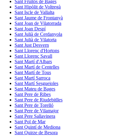
Sant Fruitós de Bages
Sant Hipòlit de Voltregà
Sant Iscle de Vallalta
Sant Jaume de Frontanyà
Sant Joan de Vilatorrada
Sant Joan Despí
Sant Julià de Cerdanyola
Sant Julià de Vilatorta
Sant Just Desvern
Sant Llorenç d'Hortons
Sant Llorenç Savall
Sant Martí d'Albars
Sant Martí de Centelles
Sant Martí de Tous
Sant Martí Sarroca
Sant Martí Sesgueioles
Sant Mateu de Bages
Sant Pere de Ribes
Sant Pere de Riudebitlles
Sant Pere de Torelló
Sant Pere de Vilamajor
Sant Pere Sallavinera
Sant Pol de Mar
Sant Quintí de Mediona
Sant Quirze de Besora