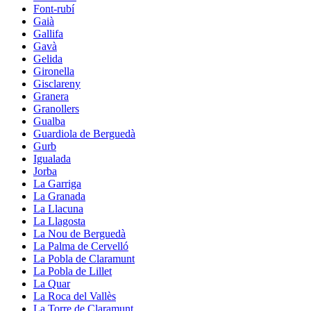
Font-rubí
Gaià
Gallifa
Gavà
Gelida
Gironella
Gisclareny
Granera
Granollers
Gualba
Guardiola de Berguedà
Gurb
Igualada
Jorba
La Garriga
La Granada
La Llacuna
La Llagosta
La Nou de Berguedà
La Palma de Cervelló
La Pobla de Claramunt
La Pobla de Lillet
La Quar
La Roca del Vallès
La Torre de Claramunt