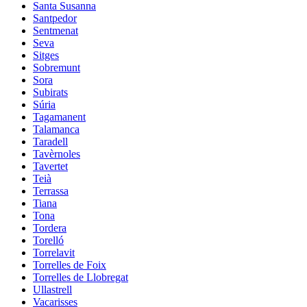
Santa Susanna
Santpedor
Sentmenat
Seva
Sitges
Sobremunt
Sora
Subirats
Súria
Tagamanent
Talamanca
Taradell
Tavèrnoles
Tavertet
Teià
Terrassa
Tiana
Tona
Tordera
Torelló
Torrelavit
Torrelles de Foix
Torrelles de Llobregat
Ullastrell
Vacarisses