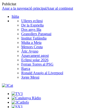
Publicitat
Anar a la navegació principal
Anar al contingut
Itàlia
Ulleres eclipsi
De la Espriella
Dos anys Illa
Granollers Paraguai
Institut Tailàndia
Multa a Meta
Menors Ceuta
Àtic Ayuso
Aparcament agost
Eclipsi solar 2026
Ferran Torres al PSG
Barça
Ronald Araujo al Liverpool
Jorge Messi