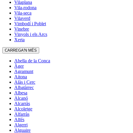
Vilaplana
Vila-rodona
Vila-seca
Vilaverd
Vimbodí i Poblet
Vinebre
Vinyols i els Arcs
Xerta
CARREGA'N MÉS
Abella de la Conca
Àger
Agramunt
Aitona
Alàs i Cerc
Albatàrrec
Albesa
Alcanó
Alcarràs
Alcoletge
Alfarràs
Alfés
Algerri
Alguaire