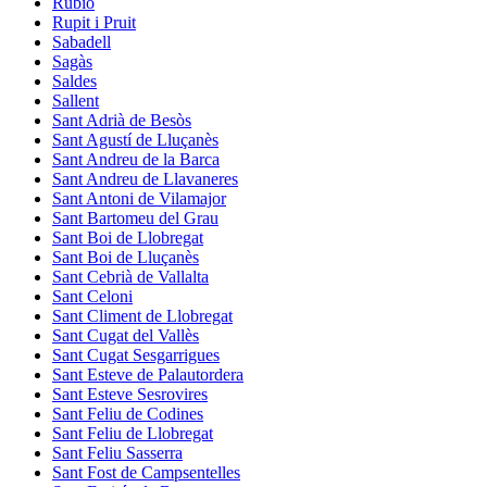
Rubió
Rupit i Pruit
Sabadell
Sagàs
Saldes
Sallent
Sant Adrià de Besòs
Sant Agustí de Lluçanès
Sant Andreu de la Barca
Sant Andreu de Llavaneres
Sant Antoni de Vilamajor
Sant Bartomeu del Grau
Sant Boi de Llobregat
Sant Boi de Lluçanès
Sant Cebrià de Vallalta
Sant Celoni
Sant Climent de Llobregat
Sant Cugat del Vallès
Sant Cugat Sesgarrigues
Sant Esteve de Palautordera
Sant Esteve Sesrovires
Sant Feliu de Codines
Sant Feliu de Llobregat
Sant Feliu Sasserra
Sant Fost de Campsentelles