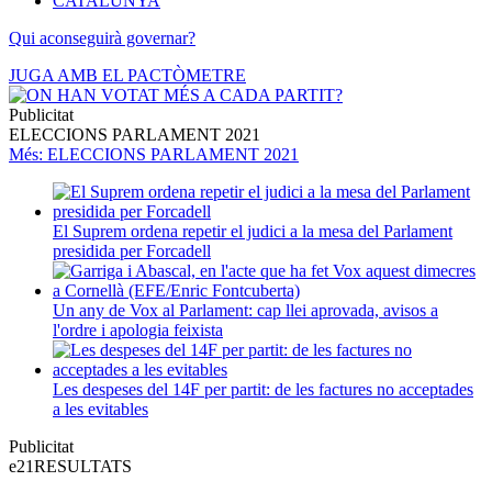
CATALUNYA
Qui aconseguirà governar?
JUGA AMB EL PACTÒMETRE
Publicitat
ELECCIONS PARLAMENT 2021
Més
: ELECCIONS PARLAMENT 2021
El Suprem ordena repetir el judici a la mesa del Parlament
presidida per Forcadell
Un any de Vox al Parlament: cap llei aprovada, avisos a
l'ordre i apologia feixista
Les despeses del 14F per partit: de les factures no acceptades
a les evitables
Publicitat
e21
RESULTATS