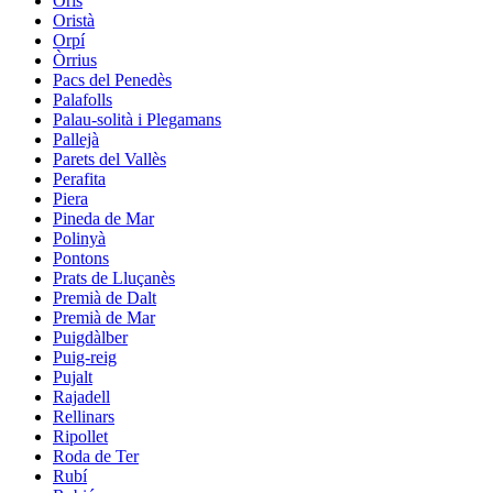
Orís
Oristà
Orpí
Òrrius
Pacs del Penedès
Palafolls
Palau-solità i Plegamans
Pallejà
Parets del Vallès
Perafita
Piera
Pineda de Mar
Polinyà
Pontons
Prats de Lluçanès
Premià de Dalt
Premià de Mar
Puigdàlber
Puig-reig
Pujalt
Rajadell
Rellinars
Ripollet
Roda de Ter
Rubí