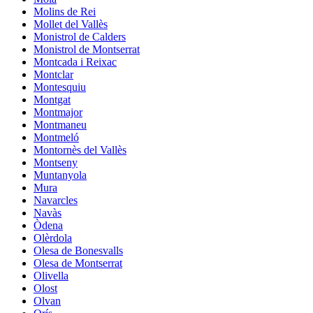
Molins de Rei
Mollet del Vallès
Monistrol de Calders
Monistrol de Montserrat
Montcada i Reixac
Montclar
Montesquiu
Montgat
Montmajor
Montmaneu
Montmeló
Montornès del Vallès
Montseny
Muntanyola
Mura
Navarcles
Navàs
Òdena
Olèrdola
Olesa de Bonesvalls
Olesa de Montserrat
Olivella
Olost
Olvan