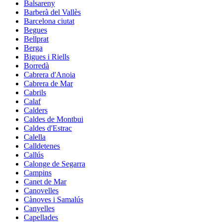
Balsareny
Barberà del Vallès
Barcelona ciutat
Begues
Bellprat
Berga
Bigues i Riells
Borredà
Cabrera d'Anoia
Cabrera de Mar
Cabrils
Calaf
Calders
Caldes de Montbui
Caldes d'Estrac
Calella
Calldetenes
Callús
Calonge de Segarra
Campins
Canet de Mar
Canovelles
Cànoves i Samalús
Canyelles
Capellades