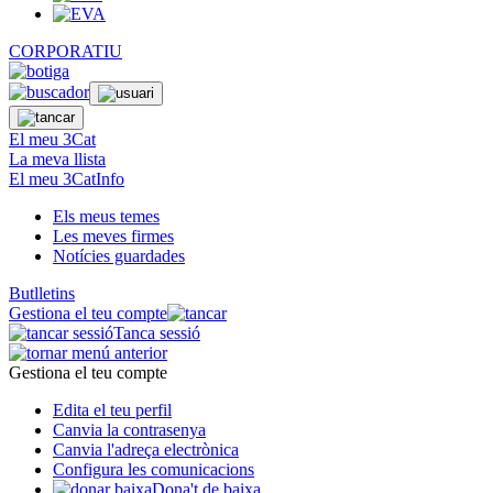
CORPORATIU
El meu 3Cat
La meva llista
El meu 3CatInfo
Els meus temes
Les meves firmes
Notícies guardades
Butlletins
Gestiona el teu compte
Tanca sessió
Gestiona el teu compte
Edita el teu perfil
Canvia la contrasenya
Canvia l'adreça electrònica
Configura les comunicacions
Dona't de baixa