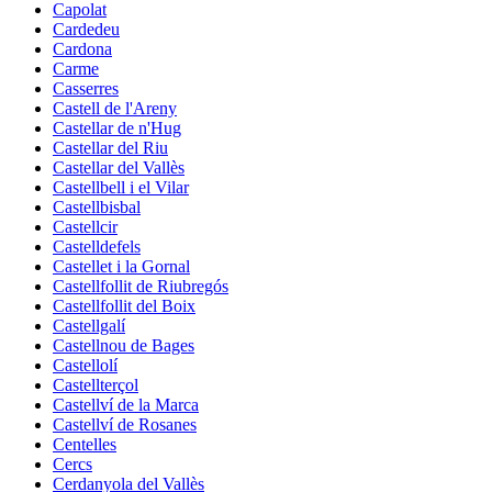
Capolat
Cardedeu
Cardona
Carme
Casserres
Castell de l'Areny
Castellar de n'Hug
Castellar del Riu
Castellar del Vallès
Castellbell i el Vilar
Castellbisbal
Castellcir
Castelldefels
Castellet i la Gornal
Castellfollit de Riubregós
Castellfollit del Boix
Castellgalí
Castellnou de Bages
Castellolí
Castellterçol
Castellví de la Marca
Castellví de Rosanes
Centelles
Cercs
Cerdanyola del Vallès