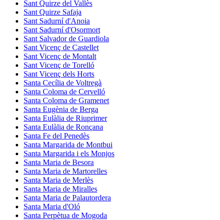
Sant Quirze del Vallès
Sant Quirze Safaja
Sant Sadurní d'Anoia
Sant Sadurní d'Osormort
Sant Salvador de Guardiola
Sant Vicenç de Castellet
Sant Vicenç de Montalt
Sant Vicenç de Torelló
Sant Vicenç dels Horts
Santa Cecília de Voltregà
Santa Coloma de Cervelló
Santa Coloma de Gramenet
Santa Eugènia de Berga
Santa Eulàlia de Riuprimer
Santa Eulàlia de Ronçana
Santa Fe del Penedès
Santa Margarida de Montbui
Santa Margarida i els Monjos
Santa Maria de Besora
Santa Maria de Martorelles
Santa Maria de Merlès
Santa Maria de Miralles
Santa Maria de Palautordera
Santa Maria d'Oló
Santa Perpètua de Mogoda