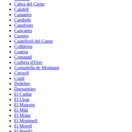
Cabra del Camp
Calafell
Camarles
Cambrils
Capafonts
Capçanes
Caseres
Castellvell del Camp
Colldejou
Conesa
Constantí
Corbera d'Ebre
Cornudella de Montsant
Creixell
Cunit
Deltebre
Duesaigües
El Catllar
El Lloar
El Masroig
El Milà
El Molar
El Montmell
El Morell
El Perelló