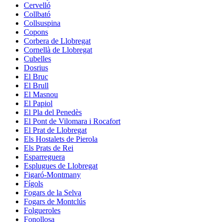
Cervelló
Collbató
Collsuspina
Copons
Corbera de Llobregat
Cornellà de Llobregat
Cubelles
Dosrius
El Bruc
El Brull
El Masnou
El Papiol
El Pla del Penedès
El Pont de Vilomara i Rocafort
El Prat de Llobregat
Els Hostalets de Pierola
Els Prats de Rei
Esparreguera
Esplugues de Llobregat
Figaró-Montmany
Fígols
Fogars de la Selva
Fogars de Montclús
Folgueroles
Fonollosa