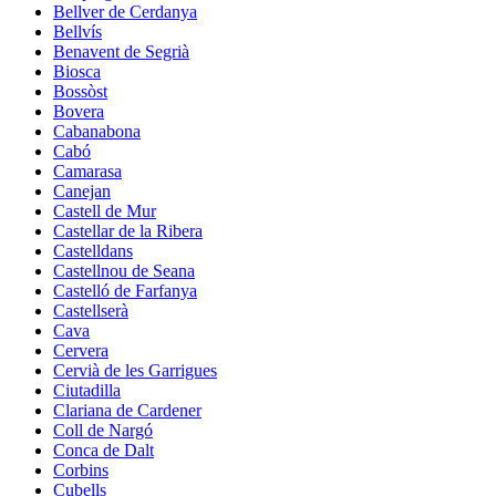
Bellver de Cerdanya
Bellvís
Benavent de Segrià
Biosca
Bossòst
Bovera
Cabanabona
Cabó
Camarasa
Canejan
Castell de Mur
Castellar de la Ribera
Castelldans
Castellnou de Seana
Castelló de Farfanya
Castellserà
Cava
Cervera
Cervià de les Garrigues
Ciutadilla
Clariana de Cardener
Coll de Nargó
Conca de Dalt
Corbins
Cubells