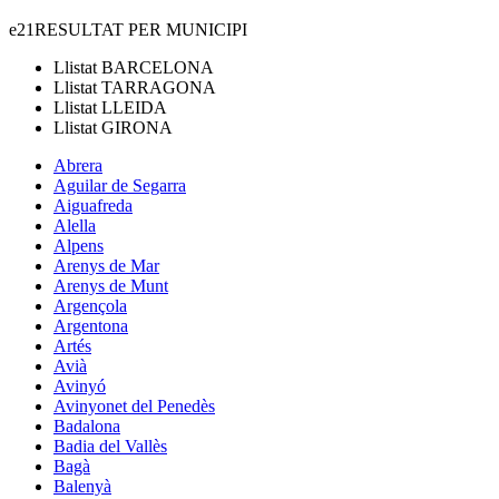
e21
RESULTAT PER MUNICIPI
Llistat
BARCELONA
Llistat
TARRAGONA
Llistat
LLEIDA
Llistat
GIRONA
Abrera
Aguilar de Segarra
Aiguafreda
Alella
Alpens
Arenys de Mar
Arenys de Munt
Argençola
Argentona
Artés
Avià
Avinyó
Avinyonet del Penedès
Badalona
Badia del Vallès
Bagà
Balenyà