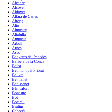
Alcanar
Alcover
Aldover
Alfara de Carles
Alforja
Alió
Almoster
Altafulla
Amposta
Arbolí
Arnes
Ascó
Banyeres del Penedès
Barberà de la Conca
Batea
Bellmunt del Priorat
Bellvei
Benifallet
Benissanet
Blancafort
Bonastre
Bot
Botarell
Bràfim
Cabacés