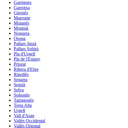
Garrigues
Garrotxa
Gironès
Maresme
Moianès
Montsià
Noguera
Osona
Pallars Jussà
Pallars Sobirà
Pla d'Urgell
Pla de l'Estany
Priorat
Ribera d'Ebre
Ripollès
Segarra
Segrià
Selva
Solsonès
Tarragonès
Terra Alta
Urgell
Vall d'Aran
Vallès Occidental
Vallès Oriental