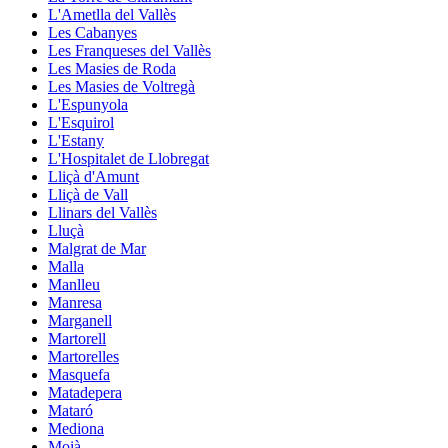
L'Ametlla del Vallès
Les Cabanyes
Les Franqueses del Vallès
Les Masies de Roda
Les Masies de Voltregà
L'Espunyola
L'Esquirol
L'Estany
L'Hospitalet de Llobregat
Lliçà d'Amunt
Lliçà de Vall
Llinars del Vallès
Lluçà
Malgrat de Mar
Malla
Manlleu
Manresa
Marganell
Martorell
Martorelles
Masquefa
Matadepera
Mataró
Mediona
Moià