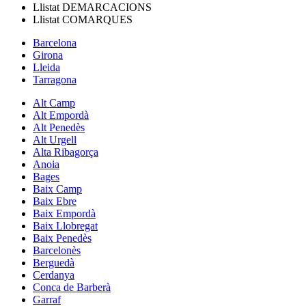
Llistat
DEMARCACIONS
Llistat
COMARQUES
Barcelona
Girona
Lleida
Tarragona
Alt Camp
Alt Empordà
Alt Penedès
Alt Urgell
Alta Ribagorça
Anoia
Bages
Baix Camp
Baix Ebre
Baix Empordà
Baix Llobregat
Baix Penedès
Barcelonès
Berguedà
Cerdanya
Conca de Barberà
Garraf