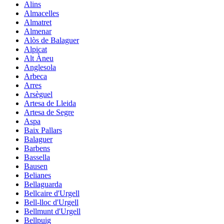
Alins
Almacelles
Almatret
Almenar
Alòs de Balaguer
Alpicat
Alt Àneu
Anglesola
Arbeca
Arres
Arsèguel
Artesa de Lleida
Artesa de Segre
Aspa
Baix Pallars
Balaguer
Barbens
Bassella
Bausen
Belianes
Bellaguarda
Bellcaire d'Urgell
Bell-lloc d'Urgell
Bellmunt d'Urgell
Bellpuig