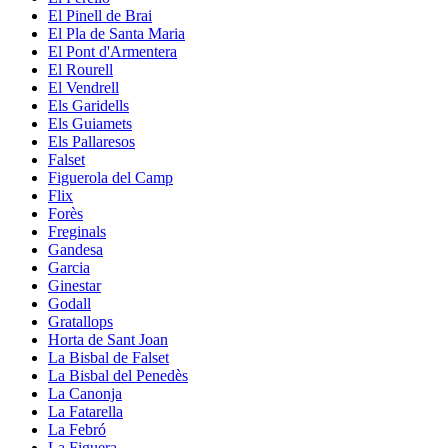
El Pinell de Brai
El Pla de Santa Maria
El Pont d'Armentera
El Rourell
El Vendrell
Els Garidells
Els Guiamets
Els Pallaresos
Falset
Figuerola del Camp
Flix
Forès
Freginals
Gandesa
Garcia
Ginestar
Godall
Gratallops
Horta de Sant Joan
La Bisbal de Falset
La Bisbal del Penedès
La Canonja
La Fatarella
La Febró
La Figuera