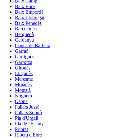
Baix Camp
Baix Ebre
Baix Empordà
Baix Llobregat
Baix Penedès
Barcelonès
Berguedà
Cerdanya
Conca de Barberà
Garraf
Garrigues
Garrotxa
Gironès
Lluçanès
Maresme
Moianès
Montsià
Noguera
Osona
Pallars Jussà
Pallars Sobirà
Pla d'Urgell
Pla de l'Estany
Priorat
Ribera d'Ebre