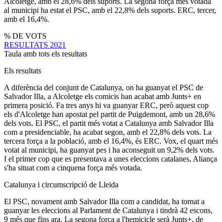
Alcoletge, amb el 28,6% dels suports. La segona força més votada
al municipi ha estat el PSC, amb el 22,8% dels suports. ERC, tercer,
amb el 16,4%.
% DE VOTS
RESULTATS 2021
Taula amb tots els resultats
Els resultats
A diferència del conjunt de Catalunya, on ha guanyat el PSC de
Salvador Illa, a Alcoletge els comicis han acabat amb Junts+ en
primera posició. Fa tres anys hi va guanyar ERC, però aquest cop
els d'Alcoletge han apostat pel partit de Puigdemont, amb un 28,6%
dels vots. El PSC, el partit més votat a Catalunya amb Salvador Illa
com a presidenciable, ha acabat segon, amb el 22,8% dels vots. La
tercera força a la població, amb el 16,4%, és ERC. Vox, el quart més
votat al municipi, ha guanyat pes i ha aconseguit un 9,2% dels vots.
I el primer cop que es presentava a unes eleccions catalanes, Aliança
s'ha situat com a cinquena força més votada.
Catalunya i circumscripció de Lleida
El PSC, novament amb Salvador Illa com a candidat, ha tornat a
guanyar les eleccions al Parlament de Catalunya i tindrà 42 escons,
9 més que fins ara. La segona força a l'hemicicle serà Junts+, de