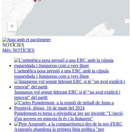
NOTÍCIES
Més
: NOTÍCIES
L'aritmètica posa pressió a una ERC amb la cúpula
esquerdada i Junqueras com a vers lliure
Junqueras vol seguir liderant ERC si té "un aval explícit i
renovat" del partit
Puigdemont es torna a reivindicar per ser investit: "L'opció
d'un govern en minoria hi és i la lluitarem"
Aragonès abandona la primera línia política "per