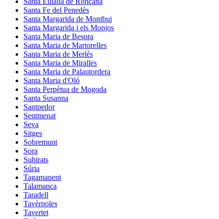
Santa Eulàlia de Ronçana
Santa Fe del Penedès
Santa Margarida de Montbui
Santa Margarida i els Monjos
Santa Maria de Besora
Santa Maria de Martorelles
Santa Maria de Merlès
Santa Maria de Miralles
Santa Maria de Palautordera
Santa Maria d'Oló
Santa Perpètua de Mogoda
Santa Susanna
Santpedor
Sentmenat
Seva
Sitges
Sobremunt
Sora
Subirats
Súria
Tagamanent
Talamanca
Taradell
Tavèrnoles
Tavertet