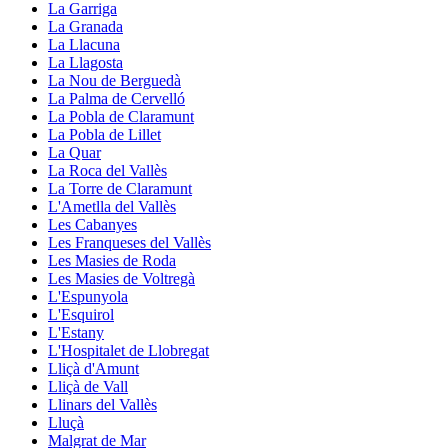
La Garriga
La Granada
La Llacuna
La Llagosta
La Nou de Berguedà
La Palma de Cervelló
La Pobla de Claramunt
La Pobla de Lillet
La Quar
La Roca del Vallès
La Torre de Claramunt
L'Ametlla del Vallès
Les Cabanyes
Les Franqueses del Vallès
Les Masies de Roda
Les Masies de Voltregà
L'Espunyola
L'Esquirol
L'Estany
L'Hospitalet de Llobregat
Lliçà d'Amunt
Lliçà de Vall
Llinars del Vallès
Lluçà
Malgrat de Mar