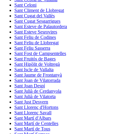
Sant Celoni
Sant Climent de Llobregat
Sant Cugat del Vallès
Sant Cugat Sesgarrigues
Sant Esteve de Palautordera
Sant Esteve Sesrovires
Sant Feliu de Codines
Sant Feliu de Llobregat
Sant Feliu Sasserra
Sant Fost de Campsentelles
Sant Fruitós de Bages
Sant Hipòlit de Voltregà
Sant Iscle de Vallalta
Sant Jaume de Frontanyà
Sant Joan de Vilatorrada
Sant Joan Despí
Sant Julià de Cerdanyola
Sant Julià de Vilatorta
Sant Just Desvern
Sant Llorenç d'Hortons
Sant Llorenç Savall
Sant Martí d'Albars
Sant Martí de Centelles
Sant Martí de Tous