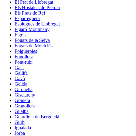
El Prat de Llobregat
Els Hostalets de Pierola
Els Prats de Rei
Esparreguera
Esplugues de Llobregat
Figaró-Montmany
Fígols
Fogars de la Selva
Fogars de Montclús
Folgueroles
Fonollosa
Font-rubí
Gaià
Gallifa
Gavà
Gelida
Gironella
Gisclareny
Granera
Granollers
Gualba
Guardiola de Berguedà
Gurb
Igualada
Jorba