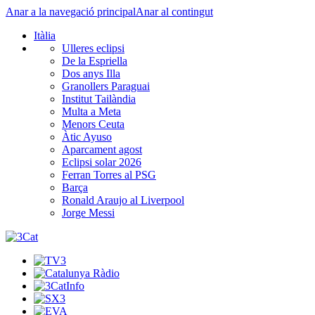
Anar a la navegació principal
Anar al contingut
Itàlia
Ulleres eclipsi
De la Espriella
Dos anys Illa
Granollers Paraguai
Institut Tailàndia
Multa a Meta
Menors Ceuta
Àtic Ayuso
Aparcament agost
Eclipsi solar 2026
Ferran Torres al PSG
Barça
Ronald Araujo al Liverpool
Jorge Messi