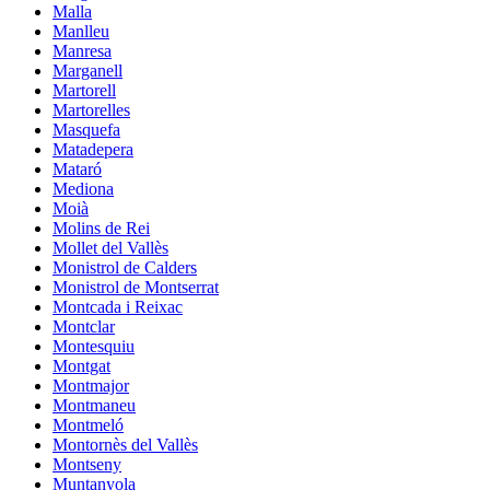
Malla
Manlleu
Manresa
Marganell
Martorell
Martorelles
Masquefa
Matadepera
Mataró
Mediona
Moià
Molins de Rei
Mollet del Vallès
Monistrol de Calders
Monistrol de Montserrat
Montcada i Reixac
Montclar
Montesquiu
Montgat
Montmajor
Montmaneu
Montmeló
Montornès del Vallès
Montseny
Muntanyola