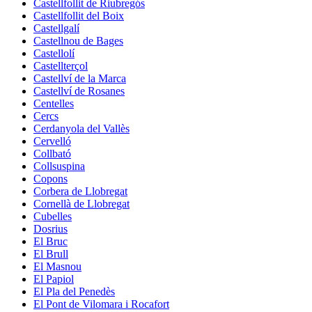
Castellfollit de Riubregós
Castellfollit del Boix
Castellgalí
Castellnou de Bages
Castellolí
Castellterçol
Castellví de la Marca
Castellví de Rosanes
Centelles
Cercs
Cerdanyola del Vallès
Cervelló
Collbató
Collsuspina
Copons
Corbera de Llobregat
Cornellà de Llobregat
Cubelles
Dosrius
El Bruc
El Brull
El Masnou
El Papiol
El Pla del Penedès
El Pont de Vilomara i Rocafort