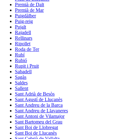
Premià de Dalt
Premià de Mar
Puigdàlber
Puig-reig
Pujalt
Rajadell
Rellinars
Ripollet
Roda de Ter
Rubí
Rubió
Rupit i Pruit
Sabadell
Sagàs
Saldes
Sallent
Sant Adrià de Besòs
Sant Agustí de Lluçanès
Sant Andreu de la Barca
Sant Andreu de Llavaneres
Sant Antoni de Vilamajor
Sant Bartomeu del Grau
Sant Boi de Llobregat
Sant Boi de Lluçanès
Sant Cebrià de Vallalta