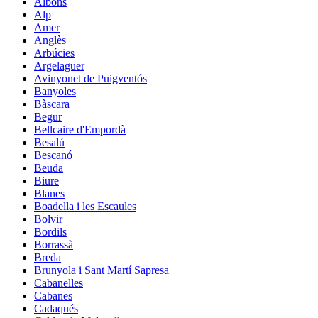
Albons
Alp
Amer
Anglès
Arbúcies
Argelaguer
Avinyonet de Puigventós
Banyoles
Bàscara
Begur
Bellcaire d'Empordà
Besalú
Bescanó
Beuda
Biure
Blanes
Boadella i les Escaules
Bolvir
Bordils
Borrassà
Breda
Brunyola i Sant Martí Sapresa
Cabanelles
Cabanes
Cadaqués