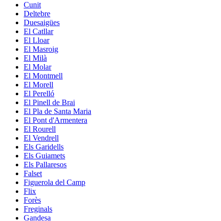
Cunit
Deltebre
Duesaigües
El Catllar
El Lloar
El Masroig
El Milà
El Molar
El Montmell
El Morell
El Perelló
El Pinell de Brai
El Pla de Santa Maria
El Pont d'Armentera
El Rourell
El Vendrell
Els Garidells
Els Guiamets
Els Pallaresos
Falset
Figuerola del Camp
Flix
Forès
Freginals
Gandesa