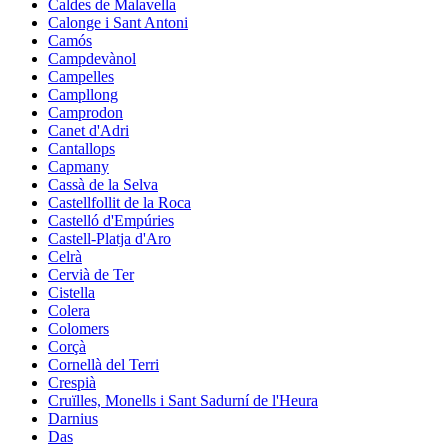
Caldes de Malavella
Calonge i Sant Antoni
Camós
Campdevànol
Campelles
Campllong
Camprodon
Canet d'Adri
Cantallops
Capmany
Cassà de la Selva
Castellfollit de la Roca
Castelló d'Empúries
Castell-Platja d'Aro
Celrà
Cervià de Ter
Cistella
Colera
Colomers
Corçà
Cornellà del Terri
Crespià
Cruïlles, Monells i Sant Sadurní de l'Heura
Darnius
Das