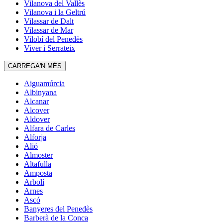
Vilanova del Vallès
Vilanova i la Geltrú
Vilassar de Dalt
Vilassar de Mar
Vilobí del Penedès
Viver i Serrateix
CARREGA'N MÉS
Aiguamúrcia
Albinyana
Alcanar
Alcover
Aldover
Alfara de Carles
Alforja
Alió
Almoster
Altafulla
Amposta
Arbolí
Arnes
Ascó
Banyeres del Penedès
Barberà de la Conca