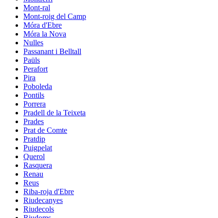
Mont-ral
Mont-roig del Camp
Móra d'Ebre
Móra la Nova
Nulles
Passanant i Belltall
Paüls
Perafort
Pira
Poboleda
Pontils
Porrera
Pradell de la Teixeta
Prades
Prat de Comte
Pratdip
Puigpelat
Querol
Rasquera
Renau
Reus
Riba-roja d'Ebre
Riudecanyes
Riudecols
Riudoms