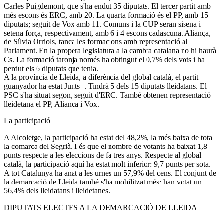
Carles Puigdemont, que s'ha endut 35 diputats. El tercer partit amb
més escons és ERC, amb 20. La quarta formació és el PP, amb 15
diputats; seguit de Vox amb 11. Comuns i la CUP seran sisena i
setena força, respectivament, amb 6 i 4 escons cadascuna. Aliança,
de Sílvia Orriols, tanca les formacions amb representació al
Parlament. En la propera legislatura a la cambra catalana no hi haurà
Cs. La formació taronja només ha obtingut el 0,7% dels vots i ha
perdut els 6 diputats que tenia.
A la província de Lleida, a diferència del global català, el partit
guanyador ha estat Junts+. Tindrà 5 dels 15 diputats lleidatans. El
PSC s'ha situat segon, seguit d'ERC. També obtenen representació
lleidetana el PP, Aliança i Vox.
La participació
A Alcoletge, la participació ha estat del 48,2%, la més baixa de tota
la comarca del Segrià. I és que el nombre de votants ha baixat 1,8
punts respecte a les eleccions de fa tres anys. Respecte al global
català, la participació aquí ha estat molt inferior: 9,7 punts per sota.
A tot Catalunya ha anat a les urnes un 57,9% del cens. El conjunt de
la demarcació de Lleida també s'ha mobilitzat més: han votat un
56,4% dels lleidatans i lleidetanes.
DIPUTATS ELECTES A LA DEMARCACIÓ DE LLEIDA