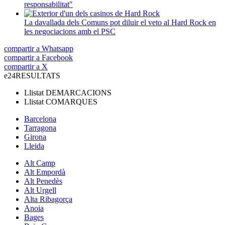
responsabilitat"
La davallada dels Comuns pot diluir el veto al Hard Rock en
les negociacions amb el PSC
compartir a Whatsapp
compartir a Facebook
compartir a X
e24
RESULTATS
Llistat
DEMARCACIONS
Llistat
COMARQUES
Barcelona
Tarragona
Girona
Lleida
Alt Camp
Alt Empordà
Alt Penedès
Alt Urgell
Alta Ribagorça
Anoia
Bages