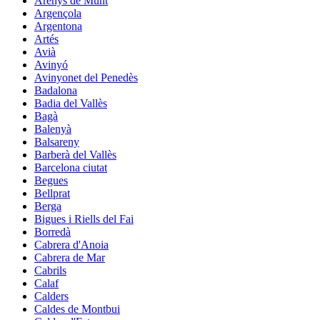
Arenys de Munt
Argençola
Argentona
Artés
Avià
Avinyó
Avinyonet del Penedès
Badalona
Badia del Vallès
Bagà
Balenyà
Balsareny
Barberà del Vallès
Barcelona ciutat
Begues
Bellprat
Berga
Bigues i Riells del Fai
Borredà
Cabrera d'Anoia
Cabrera de Mar
Cabrils
Calaf
Calders
Caldes de Montbui