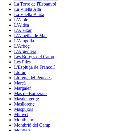
La Torre de l'Espanyol
La Vilella Alta
La Vilella Baixa
L'Albiol
L'Aldea
L'Aleixar
L'Ametlla de Mar
L'Ampolla
L'Arboç
L'Argentera
Les Borges del Camp
Les Piles
L'Espluga de Francolí
Llorac
Llorenç del Penedès
Marçà
Margalef
Mas de Barberans
Masdenverge
Masllorenç
Maspujols
Miravet
Montblanc
Montbrió del Camp
Montferri