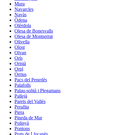
Mura
Navarcles
Navàs
Òdena
Olèrdola
Olesa de Bonesvalls
Olesa de Montserrat
Olivella
Olost
Olvan
Orís
Oristà
Orpí
Òrrius
Pacs del Penedès
Palafolls
Palau-solità i Plegamans
Pallejà
Parets del Vallès
Perafita
Piera
Pineda de Mar
Polinyà
Pontons
Prats de Lluçanès