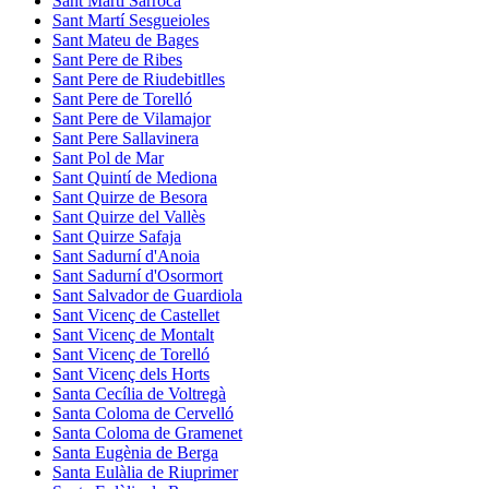
Sant Martí Sarroca
Sant Martí Sesgueioles
Sant Mateu de Bages
Sant Pere de Ribes
Sant Pere de Riudebitlles
Sant Pere de Torelló
Sant Pere de Vilamajor
Sant Pere Sallavinera
Sant Pol de Mar
Sant Quintí de Mediona
Sant Quirze de Besora
Sant Quirze del Vallès
Sant Quirze Safaja
Sant Sadurní d'Anoia
Sant Sadurní d'Osormort
Sant Salvador de Guardiola
Sant Vicenç de Castellet
Sant Vicenç de Montalt
Sant Vicenç de Torelló
Sant Vicenç dels Horts
Santa Cecília de Voltregà
Santa Coloma de Cervelló
Santa Coloma de Gramenet
Santa Eugènia de Berga
Santa Eulàlia de Riuprimer