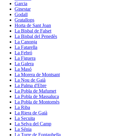
Garcia
Ginestar
Godall
Gratallops
Horta de Sant Joan
La Bisbal de Falset
La Bisbal del Penedès
La Canonja
La Fatarella
La Febró
La Figuera
La Galera
La Masó
La Morera de Montsant
La Nou de Gaià
La Palma d'Ebre
La Pobla de Mafumet
La Pobla de Massaluca
La Pobla de Montornès
La Riba
La Riera de Gaià
La Secuita
La Selva del Camp
La Sénia
La Torre de Fontaubella