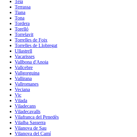
Teià
Terrassa
Tiana
Tona
Tordera
Torelló
Torrelavit
Torrelles de Foix
Torrelles de Llobregat
Ullastrell
Vacarisses
Vallbona d'Anoia
Vallcebre
Vallgorguina
Vallirana
Vallromanes
Veciana
Vic
Vilada
Viladecans
Viladecavalls
Vilafranca del Penedès
Vilalba Sasserra
Vilanova de Sau
Vilanova del Camí