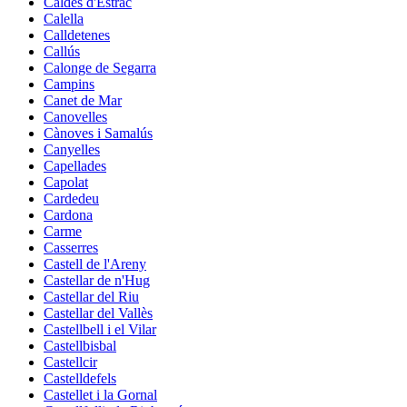
Caldes d'Estrac
Calella
Calldetenes
Callús
Calonge de Segarra
Campins
Canet de Mar
Canovelles
Cànoves i Samalús
Canyelles
Capellades
Capolat
Cardedeu
Cardona
Carme
Casserres
Castell de l'Areny
Castellar de n'Hug
Castellar del Riu
Castellar del Vallès
Castellbell i el Vilar
Castellbisbal
Castellcir
Castelldefels
Castellet i la Gornal