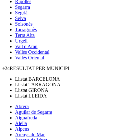
Ripollès
Segarra
Segrià
Selva
Solsonès
Tarragonès
Terra Alta
Urgell
Vall d'Aran
Vallès Occidental
Vallès Oriental
e24
RESULTAT PER MUNICIPI
Llistat
BARCELONA
Llistat
TARRAGONA
Llistat
GIRONA
Llistat
LLEIDA
Abrera
Aguilar de Segarra
Aiguafreda
Alella
Alpens
Arenys de Mar