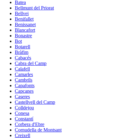
Batea
Bellmunt del Priorat
Bellvei
Benifallet
Benissanet
Blancafort
Bonastre
Bot
Botarell
Bràfim
Cabacés
Cabra del Camp
Calafell
Camarles
Cambrils
Capafonts
Capçanes
Caseres
Castellvell del Camp
Colldejou
Conesa
Constantí
Corbera d'Ebre
Cornudella de Montsant
Creixell