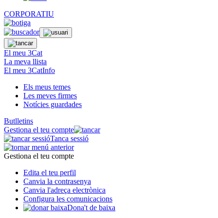
CORPORATIU
El meu 3Cat
La meva llista
El meu 3CatInfo
Els meus temes
Les meves firmes
Notícies guardades
Butlletins
Gestiona el teu compte
Tanca sessió
Gestiona el teu compte
Edita el teu perfil
Canvia la contrasenya
Canvia l'adreça electrònica
Configura les comunicacions
Dona't de baixa