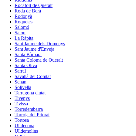
Rocafort de Queralt
Roda de Berà
Rodonyà
Roquetes
Salomó
Salou
La Ràpita
Sant Jaume dels Domenys
Sant Jaume d'Enveja
Santa Bàrbara
Santa Coloma de Queralt
Santa Oliva
Sarral
Savallà del Comtat
Senan
Solivella
Tarragona ciutat
Tivenys
Tivissa
Torredembarra
Torroja del Priorat
Tortosa
Ulldecona
Ulldemolins