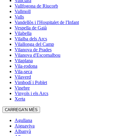
Vallclara
Vallfogona de Riucorb
Vallmoll
Valls
Vandellòs i l'Hospitalet de l'Infant
Vespella de Gaià
Vilabella
Vilalba dels Arcs
Vilallonga del Camp
Vilanova de Prades
Vilanova d'Escornalbou
Vilaplana
Vila-rodona
Vila-seca
Vilaverd
Vimbodí i Poblet
Vinebre
Vinyols i els Arcs
Xerta
CARREGA'N MÉS
Agullana
Aiguaviva
Albanyà