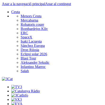
Anar a la navegació principal
Anar al contingut
Ceuta
Menors Ceuta
Mercabarna
Robatoris coure
Bombardejos Kíiv
ERC
SpaceX
Isaki Lacuesta
Sánchez Europa
Dron Rússia
Eclipsi solar 2026
Blasi Tour
Aleksander Sekulic
Infantino Marroc
Salah