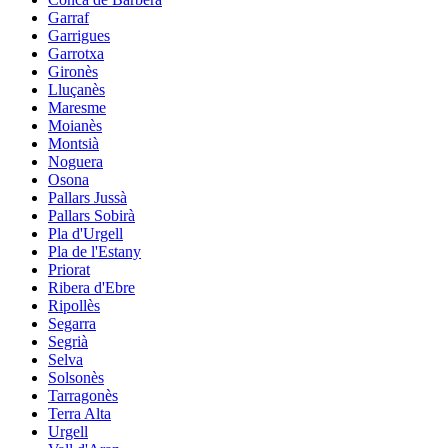
Garraf
Garrigues
Garrotxa
Gironès
Lluçanès
Maresme
Moianès
Montsià
Noguera
Osona
Pallars Jussà
Pallars Sobirà
Pla d'Urgell
Pla de l'Estany
Priorat
Ribera d'Ebre
Ripollès
Segarra
Segrià
Selva
Solsonès
Tarragonès
Terra Alta
Urgell