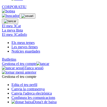
CORPORATIU
El meu 3Cat
La meva llista
El meu 3CatInfo
Els meus temes
Les meves firmes
Notícies guardades
Butlletins
Gestiona el teu compte
Tanca sessió
Gestiona el teu compte
Edita el teu perfil
Canvia la contrasenya
Canvia l'adreça electrònica
Configura les comunicacions
Dona't de baixa