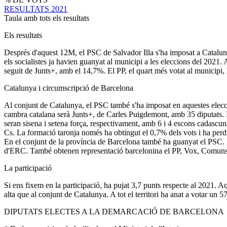
RESULTATS 2021
Taula amb tots els resultats
Els resultats
Després d'aquest 12M, el PSC de Salvador Illa s'ha imposat a Catalunya
els socialistes ja havien guanyat al municipi a les eleccions del 2021.
seguit de Junts+, amb el 14,7%. El PP, el quart més votat al municipi,
Catalunya i circumscripció de Barcelona
Al conjunt de Catalunya, el PSC també s'ha imposat en aquestes eleccion
cambra catalana serà Junts+, de Carles Puigdemont, amb 35 diputats.
seran sisena i setena força, respectivament, amb 6 i 4 escons cadascun
Cs. La formació taronja només ha obtingut el 0,7% dels vots i ha perdu
En el conjunt de la província de Barcelona també ha guanyat el PSC. El
d'ERC. També obtenen representació barcelonina el PP, Vox, Comuns
La participació
Si ens fixem en la participació, ha pujat 3,7 punts respecte al 2021. 
alta que al conjunt de Catalunya. A tot el territori ha anat a votar un
DIPUTATS ELECTES A LA DEMARCACIÓ DE BARCELONA