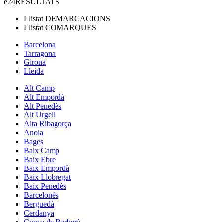
e24
RESULTATS
Llistat
DEMARCACIONS
Llistat
COMARQUES
Barcelona
Tarragona
Girona
Lleida
Alt Camp
Alt Empordà
Alt Penedès
Alt Urgell
Alta Ribagorça
Anoia
Bages
Baix Camp
Baix Ebre
Baix Empordà
Baix Llobregat
Baix Penedès
Barcelonès
Berguedà
Cerdanya
Conca de Barberà