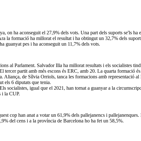
, on ha aconseguit el 27,9% dels vots. Una part dels suports se'ls ha en
 Ara la formació ha millorat el resultat i ha obtingut un 32,7% dels sup
 ha guanyat pes i ha aconseguit un 11,7% dels vots.
s al Parlament. Salvador Illa ha millorat resultats i els socialistes tin
 El tercer partit amb més escons és ERC, amb 20. La quarta formació é
a. Aliança, de Sílvia Orriols, tanca les formacions amb representació al 
t els 6 diputats que tenia.
s socialistes, igual que el 2021, han tornat a guanyar a la circumscripc
 i la CUP.
Aquest cop han anat a votar un 61,9% dels pallejanencs i pallejanenques.
 57,9% del cens i a la província de Barcelona ho ha fet un 58,5%.