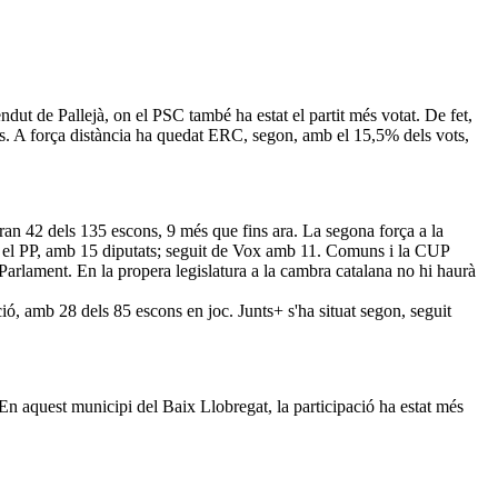
dut de Pallejà, on el PSC també ha estat el partit més votat. De fet,
orts. A força distància ha quedat ERC, segon, amb el 15,5% dels vots,
dran 42 dels 135 escons, 9 més que fins ara. La segona força a la
s el PP, amb 15 diputats; seguit de Vox amb 11. Comuns i la CUP
Parlament. En la propera legislatura a la cambra catalana no hi haurà
ió, amb 28 dels 85 escons en joc. Junts+ s'ha situat segon, seguit
 En aquest municipi del Baix Llobregat, la participació ha estat més