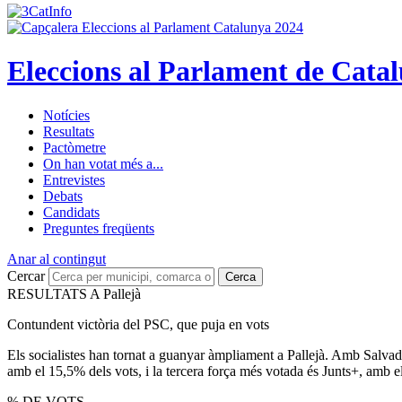
Eleccions al Parlament de Cata
Notícies
Resultats
Pactòmetre
On han votat més a...
Entrevistes
Debats
Candidats
Preguntes freqüents
Anar al contingut
Cercar
Cerca
RESULTATS A Pallejà
Contundent victòria del PSC, que puja en vots
Els socialistes han tornat a guanyar àmpliament a Pallejà. Amb Salvad
amb el 15,5% dels vots, i la tercera força més votada és Junts+, amb 
% DE VOTS