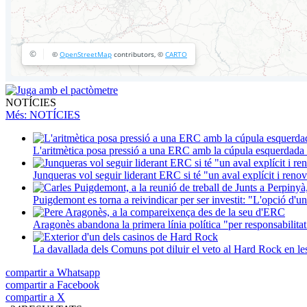
NOTÍCIES
Més
: NOTÍCIES
L'aritmètica posa pressió a una ERC amb la cúpula esquerdada i
Junqueras vol seguir liderant ERC si té "un aval explícit i renova
Puigdemont es torna a reivindicar per ser investit: "L'opció d'un
Aragonès abandona la primera línia política "per responsabilitat
La davallada dels Comuns pot diluir el veto al Hard Rock en l
compartir a Whatsapp
compartir a Facebook
compartir a X