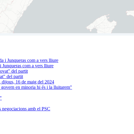
 Junqueras com a vers lliure
t" del partit
 govern en minoria hi és i la lluitarem"
"
es negociacions amb el PSC