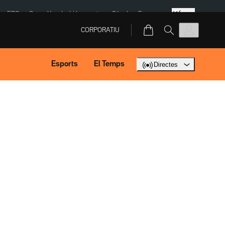
Més
ERC
SpaceX
Isaki Lacuesta
Sánchez Europa
CORPORATIU
Esports
El Temps
Directes