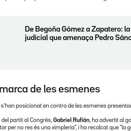
De Begoña Gómez a Zapatero: l
judicial que amenaça Pedro Sán
marca de les esmenes
a s'han posicionat en contra de les esmenes presentad
u del partit al Congrés,
Gabriel Rufián
, ha advertit al 
r per no res és una ximpleria", i ha recalcat que "la 