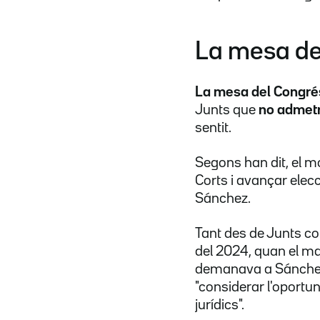
La mesa de
La mesa del Congré
Junts que
no admet
sentit.
Segons han dit, el m
Corts i avançar elec
Sánchez.
Tant des de Junts co
del 2024, quan el ma
demanava a Sánchez 
"considerar l'oportuni
jurídics".