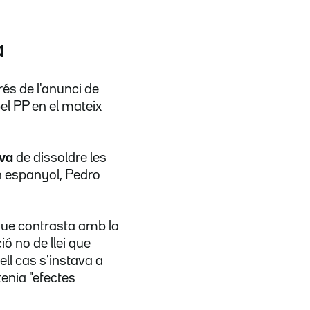
a
és de l'anunci de
l PP en el mateix
iva
de dissoldre les
rn espanyol, Pedro
 que contrasta amb la
ó no de llei que
l cas s'instava a
tenia "efectes