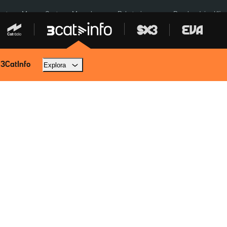
euta
Menors Ceuta
Mercabarna
Robatoris coure
Bombardejos Kíiv
 3CatInfo
Explora