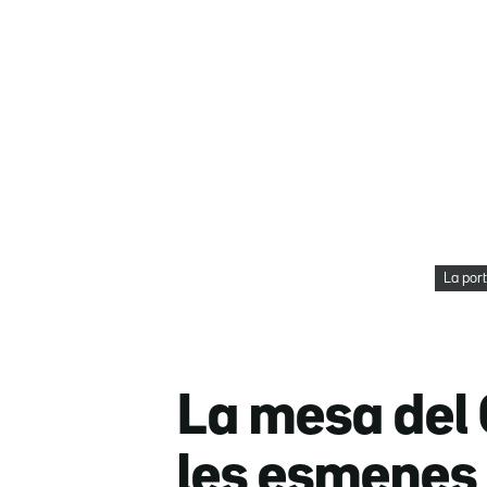
La por
La mesa del 
les esmenes 