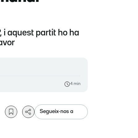
i aquest partit ho ha
favor
4 min
Segueix-nos a