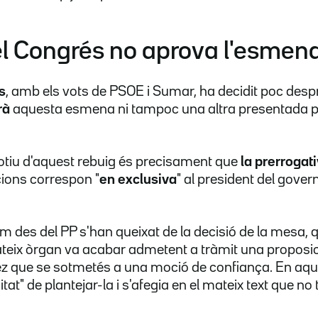
l Congrés no aprova l'esmen
s
, amb els vots de PSOE i Sumar, ha decidit poc despr
rà
aquesta esmena ni tampoc una altra presentada pe
otiu d'aquest rebuig és precisament que
la prerrogat
cions correspon "
en exclusiva
" al president del gove
m des del PP s'han queixat de la decisió de la mesa,
teix òrgan va acabar admetent a tràmit una proposici
que se sotmetés a una moció de confiança. En aquel
tat" de plantejar-la i s'afegia en el mateix text que no 