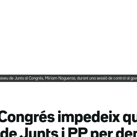
taveu de Junts al Congrés, Miriam Nogueras, durant una sessió de control al go
Congrés impedeix qu
de Junts i PP per d