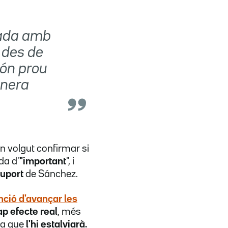
rlada amb
 des de
són prou
anera
n volgut confirmar si
da d'
"important
", i
suport
de Sánchez.
nció
d'avançar les
p efecte real
, més
la que
l'hi estalviarà.