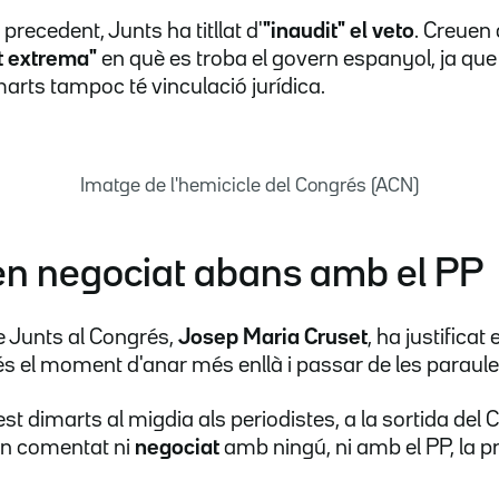
recedent, Junts ha titllat d'
"inaudit" el veto
. Creuen
at extrema"
en què es troba el govern espanyol, ja que 
arts tampoc té vinculació jurídica.
Imatge de l'hemicicle del Congrés (ACN)
en negociat abans amb el PP
e Junts al Congrés,
Josep Maria Cruset
, ha justifica
 és el moment d'anar més enllà i passar de les paraules
st dimarts al migdia als periodistes, a la sortida del 
n comentat ni
negociat
amb ningú, ni amb el PP, la p