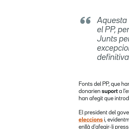
Aquesta 
el PP, p
Junts pe
excepcio
definitiv
Fonts del PP, que ha
donarien
suport
a l'
han afegit que introd
El president del gov
eleccions
i, evident
enllà d'afegir-li pre