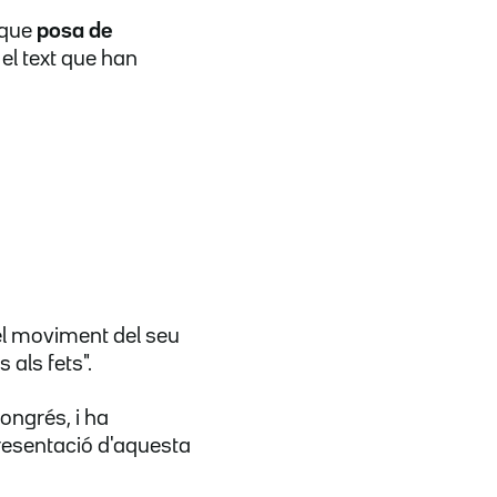
 que
posa de
el text que han
t el moviment del seu
 als fets".
Congrés, i ha
resentació d'aquesta