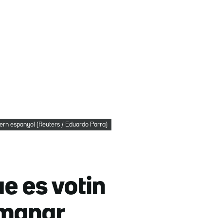
vern espanyol (Reuters / Eduardo Parra)
e es votin
emanar