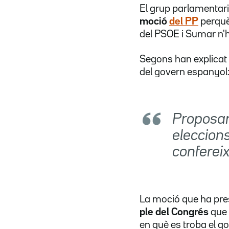
El grup parlamentar
moció
del PP
perquè
del PSOE i Sumar n'h
Segons han explicat f
del govern espanyol
Proposar 
eleccions
confereix
La moció que ha prese
ple del Congrés
que 
en què es troba el g