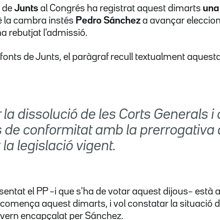
i de
Junts
al Congrés ha registrat aquest dimarts
una
 la cambra instés
Pedro Sánchez
a avançar eleccion
a rebutjat l'admissió.
onts de Junts, el paràgraf recull textualment aquesta 
:
la dissolució de les Corts Generals i
 de conformitat amb la prerrogativa q
 la legislació vigent.
ntat el PP –i que s'ha de votar aquest dijous– està a l
comença aquest dimarts, i vol constatar la situació d
overn encapçalat per Sánchez.