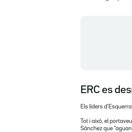
ERC es des
Els líders d'Esquerr
Tot i això, el portave
Sánchez que "aguanta