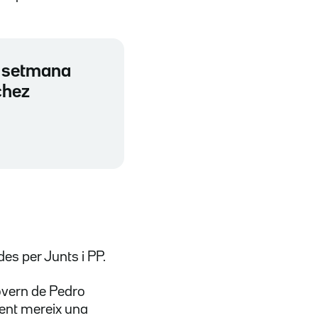
a setmana
chez
es per Junts i PP.
govern de Pedro
gent mereix una