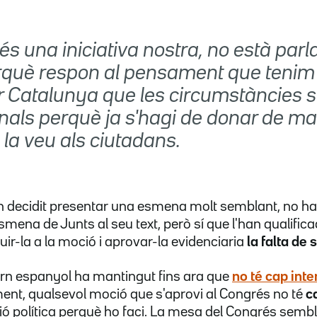
és una iniciativa nostra, no està pa
erquè respon al pensament que tenim
r Catalunya que les circumstàncies 
nals perquè ja s'hagi de donar de m
a la veu als ciutadans.
n decidit presentar una esmena molt semblant, no ha
esmena de Junts al seu text, però sí que l'han qualifica
uir-la a la moció i aprovar-la evidenciaria
la falta de 
ern espanyol ha mantingut fins ara que
no té
cap inte
ment, qualsevol moció que s'aprovi al Congrés no té
ca
ssió política perquè ho faci. La mesa del Congrés semb