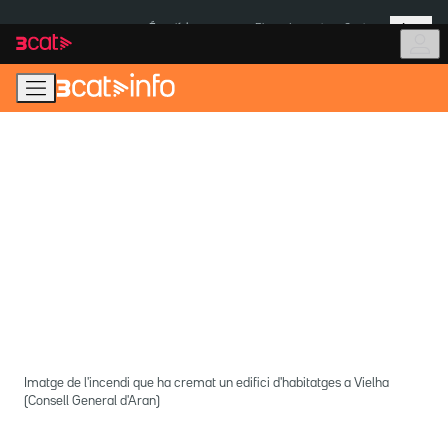
Anar
Anar
Més
a
al
És notícia:
Pluges Inuncat
Ceuta
la
contingut
navegació
principal
Imatge de l'incendi que ha cremat un edifici d'habitatges a Vielha
(Consell General d'Aran)