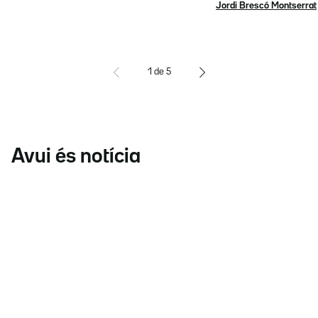
Jordi Brescó Montserrat
1
de
5
Avui és notícia