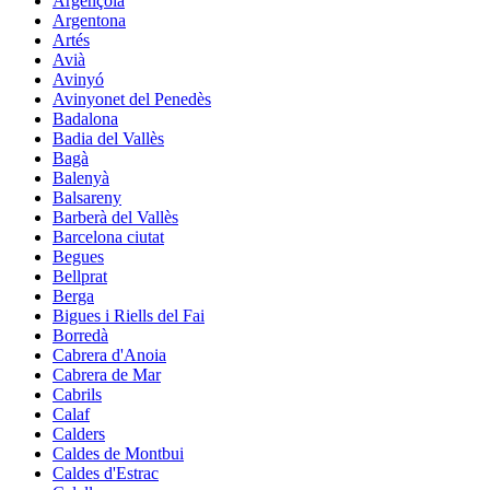
Argençola
Argentona
Artés
Avià
Avinyó
Avinyonet del Penedès
Badalona
Badia del Vallès
Bagà
Balenyà
Balsareny
Barberà del Vallès
Barcelona ciutat
Begues
Bellprat
Berga
Bigues i Riells del Fai
Borredà
Cabrera d'Anoia
Cabrera de Mar
Cabrils
Calaf
Calders
Caldes de Montbui
Caldes d'Estrac