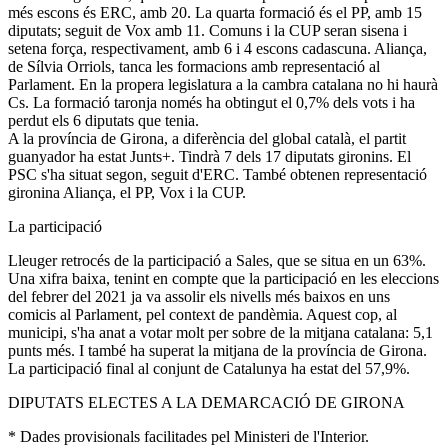
més escons és ERC, amb 20. La quarta formació és el PP, amb 15
diputats; seguit de Vox amb 11. Comuns i la CUP seran sisena i
setena força, respectivament, amb 6 i 4 escons cadascuna. Aliança,
de Sílvia Orriols, tanca les formacions amb representació al
Parlament. En la propera legislatura a la cambra catalana no hi haurà
Cs. La formació taronja només ha obtingut el 0,7% dels vots i ha
perdut els 6 diputats que tenia.
A la província de Girona, a diferència del global català, el partit
guanyador ha estat Junts+. Tindrà 7 dels 17 diputats gironins. El
PSC s'ha situat segon, seguit d'ERC. També obtenen representació
gironina Aliança, el PP, Vox i la CUP.
La participació
Lleuger retrocés de la participació a Sales, que se situa en un 63%.
Una xifra baixa, tenint en compte que la participació en les eleccions
del febrer del 2021 ja va assolir els nivells més baixos en uns
comicis al Parlament, pel context de pandèmia. Aquest cop, al
municipi, s'ha anat a votar molt per sobre de la mitjana catalana: 5,1
punts més. I també ha superat la mitjana de la província de Girona.
La participació final al conjunt de Catalunya ha estat del 57,9%.
DIPUTATS ELECTES A LA DEMARCACIÓ DE GIRONA
* Dades provisionals facilitades pel Ministeri de l'Interior.