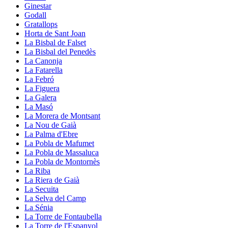
Ginestar
Godall
Gratallops
Horta de Sant Joan
La Bisbal de Falset
La Bisbal del Penedès
La Canonja
La Fatarella
La Febró
La Figuera
La Galera
La Masó
La Morera de Montsant
La Nou de Gaià
La Palma d'Ebre
La Pobla de Mafumet
La Pobla de Massaluca
La Pobla de Montornès
La Riba
La Riera de Gaià
La Secuita
La Selva del Camp
La Sénia
La Torre de Fontaubella
La Torre de l'Espanyol