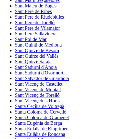
Sant Martí Sesgueioles
Sant Mateu de Bages
Sant Pere de Ribes
Sant Pere de Riudebitlles
Sant Pere de Torelló
Sant Pere de Vilamajor
Sant Pere Sallavinera
Sant Pol de Mar
Sant Quintí de Mediona
Sant Quirze de Besora
Sant Quirze del Vallès
Sant Quirze Safaja
Sant Sadurní d'Anoia
Sant Sadurní d'Osormort
Sant Salvador de Guardiola
Sant Vicenç de Castellet
Sant Vicenç de Montalt
Sant Vicenç de Torelló
Sant Vicenç dels Horts
Santa Cecília de Voltregà
Santa Coloma de Cervelló
Santa Coloma de Gramenet
Santa Eugènia de Berga
Santa Eulàlia de Riuprimer
Santa Eulàlia de Ronçana