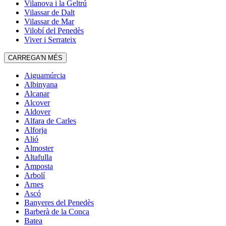
Vilanova i la Geltrú
Vilassar de Dalt
Vilassar de Mar
Vilobí del Penedès
Viver i Serrateix
CARREGA'N MÉS
Aiguamúrcia
Albinyana
Alcanar
Alcover
Aldover
Alfara de Carles
Alforja
Alió
Almoster
Altafulla
Amposta
Arbolí
Arnes
Ascó
Banyeres del Penedès
Barberà de la Conca
Batea