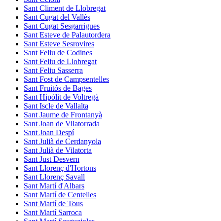
Sant Climent de Llobregat
Sant Cugat del Vallès
Sant Cugat Sesgarrigues
Sant Esteve de Palautordera
Sant Esteve Sesrovires
Sant Feliu de Codines
Sant Feliu de Llobregat
Sant Feliu Sasserra
Sant Fost de Campsentelles
Sant Fruitós de Bages
Sant Hipòlit de Voltregà
Sant Iscle de Vallalta
Sant Jaume de Frontanyà
Sant Joan de Vilatorrada
Sant Joan Despí
Sant Julià de Cerdanyola
Sant Julià de Vilatorta
Sant Just Desvern
Sant Llorenç d'Hortons
Sant Llorenç Savall
Sant Martí d'Albars
Sant Martí de Centelles
Sant Martí de Tous
Sant Martí Sarroca