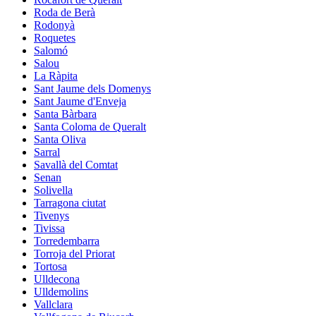
Roda de Berà
Rodonyà
Roquetes
Salomó
Salou
La Ràpita
Sant Jaume dels Domenys
Sant Jaume d'Enveja
Santa Bàrbara
Santa Coloma de Queralt
Santa Oliva
Sarral
Savallà del Comtat
Senan
Solivella
Tarragona ciutat
Tivenys
Tivissa
Torredembarra
Torroja del Priorat
Tortosa
Ulldecona
Ulldemolins
Vallclara