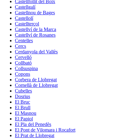
Castellfollit del Boix
Castellgalí
Castellnou de Bages
Castellolí
Castellterçol
Castellví de la Marca
Castellví de Rosanes
Centelles
Cercs
Cerdanyola del Vallès
Cervelló
Collbató
Collsuspina
Copons
Corbera de Llobregat
Cornellà de Llobregat
Cubelles
Dosrius
El Bruc
El Brull
El Masnou
El Papiol
El Pla del Penedès
El Pont de Vilomara i Rocafort
El Prat de Llobregat