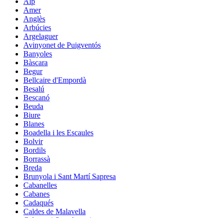
Alp
Amer
Anglès
Arbúcies
Argelaguer
Avinyonet de Puigventós
Banyoles
Bàscara
Begur
Bellcaire d'Empordà
Besalú
Bescanó
Beuda
Biure
Blanes
Boadella i les Escaules
Bolvir
Bordils
Borrassà
Breda
Brunyola i Sant Martí Sapresa
Cabanelles
Cabanes
Cadaqués
Caldes de Malavella