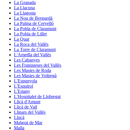
La Granada
La Llacuna
La Llagosta
La Nou de Berguedà
La Palma de Cervelló
La Pobla de Claramunt
La Pobla de Lillet
La Quar
La Roca del Vallès
La Torre de Claramunt
L'Ametlla del Vallès
Les Cabanyes
Les Franqueses del Vallès
Les Masies de Roda
Les Masies de Voltregà
L'Espunyola
L'Esquirol
L'Estany
L'Hospitalet de Llobregat
Lliçà d'Amunt
Lliçà de Vall
Llinars del Vallès
Lluçà
Malgrat de Mar
Malla