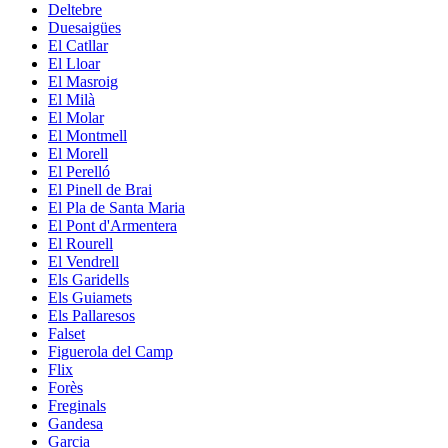
Deltebre
Duesaigües
El Catllar
El Lloar
El Masroig
El Milà
El Molar
El Montmell
El Morell
El Perelló
El Pinell de Brai
El Pla de Santa Maria
El Pont d'Armentera
El Rourell
El Vendrell
Els Garidells
Els Guiamets
Els Pallaresos
Falset
Figuerola del Camp
Flix
Forès
Freginals
Gandesa
Garcia