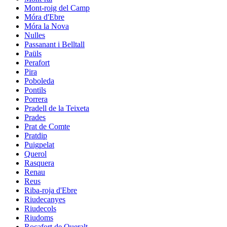
Mont-roig del Camp
Móra d'Ebre
Móra la Nova
Nulles
Passanant i Belltall
Paüls
Perafort
Pira
Poboleda
Pontils
Porrera
Pradell de la Teixeta
Prades
Prat de Comte
Pratdip
Puigpelat
Querol
Rasquera
Renau
Reus
Riba-roja d'Ebre
Riudecanyes
Riudecols
Riudoms
Rocafort de Queralt