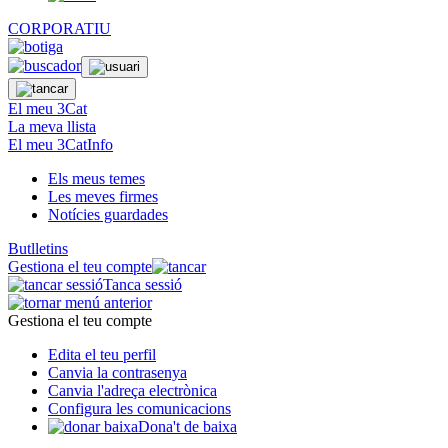
CORPORATIU
El meu 3Cat
La meva llista
El meu 3CatInfo
Els meus temes
Les meves firmes
Notícies guardades
Butlletins
Gestiona el teu compte
Tanca sessió
Gestiona el teu compte
Edita el teu perfil
Canvia la contrasenya
Canvia l'adreça electrònica
Configura les comunicacions
Dona't de baixa