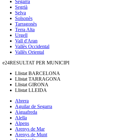
Segarra
Segrià
Selva
Solsonès
Tarragonès
Terra Alta
Urgell
Vall d'Aran
Vallès Occidental
Vallès Oriental
e24
RESULTAT PER MUNICIPI
Llistat
BARCELONA
Llistat
TARRAGONA
Llistat
GIRONA
Llistat
LLEIDA
Abrera
Aguilar de Segarra
Aiguafreda
Alella
Alpens
Arenys de Mar
Arenys de Munt