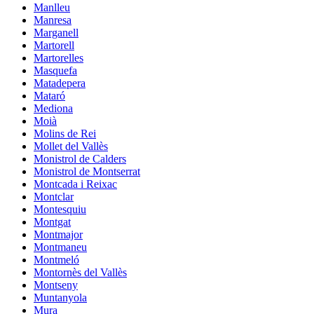
Manlleu
Manresa
Marganell
Martorell
Martorelles
Masquefa
Matadepera
Mataró
Mediona
Moià
Molins de Rei
Mollet del Vallès
Monistrol de Calders
Monistrol de Montserrat
Montcada i Reixac
Montclar
Montesquiu
Montgat
Montmajor
Montmaneu
Montmeló
Montornès del Vallès
Montseny
Muntanyola
Mura