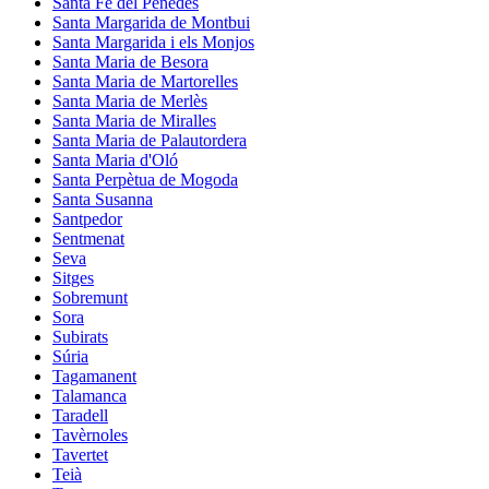
Santa Fe del Penedès
Santa Margarida de Montbui
Santa Margarida i els Monjos
Santa Maria de Besora
Santa Maria de Martorelles
Santa Maria de Merlès
Santa Maria de Miralles
Santa Maria de Palautordera
Santa Maria d'Oló
Santa Perpètua de Mogoda
Santa Susanna
Santpedor
Sentmenat
Seva
Sitges
Sobremunt
Sora
Subirats
Súria
Tagamanent
Talamanca
Taradell
Tavèrnoles
Tavertet
Teià