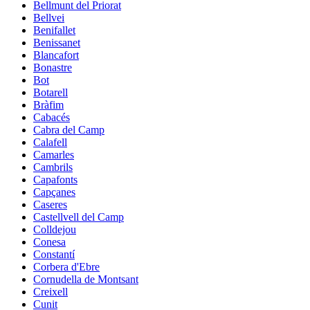
Bellmunt del Priorat
Bellvei
Benifallet
Benissanet
Blancafort
Bonastre
Bot
Botarell
Bràfim
Cabacés
Cabra del Camp
Calafell
Camarles
Cambrils
Capafonts
Capçanes
Caseres
Castellvell del Camp
Colldejou
Conesa
Constantí
Corbera d'Ebre
Cornudella de Montsant
Creixell
Cunit