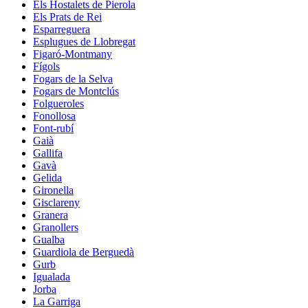
Els Hostalets de Pierola
Els Prats de Rei
Esparreguera
Esplugues de Llobregat
Figaró-Montmany
Fígols
Fogars de la Selva
Fogars de Montclús
Folgueroles
Fonollosa
Font-rubí
Gaià
Gallifa
Gavà
Gelida
Gironella
Gisclareny
Granera
Granollers
Gualba
Guardiola de Berguedà
Gurb
Igualada
Jorba
La Garriga