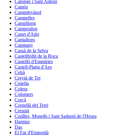
Calonge i Sant Antoni
Camós
Campdevànol
Campelles
Campllong
Camprodon
Canet d'Adri
Cantallops
Capmany
Cassà de la Selva
Castellfollit de la Roca
Castelló d'Empúries
Castell-Platja d'Aro
Celrà
Cervià de Ter
Cistella
Colera
Colomers
Corçà
Cornellà del Terri
Crespià
Cruïlles, Monells i Sant Sadurní de l'Heura
Darnius
Das
El Far d'Empordà