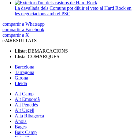
La davallada dels Comuns pot diluir el veto al Hard Rock en
les negociacions amb el PSC
compartir a Whatsapp
compartir a Facebook
compartir a X
e24
RESULTATS
Llistat
DEMARCACIONS
Llistat
COMARQUES
Barcelona
Tarragona
Girona
Lleida
Alt Camp
Alt Empordà
Alt Penedès
Alt Urgell
Alta Ribagorça
Anoia
Bages
Baix Camp