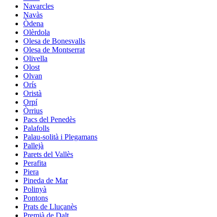
Navarcles
Navàs
Òdena
Olèrdola
Olesa de Bonesvalls
Olesa de Montserrat
Olivella
Olost
Olvan
Orís
Oristà
Orpí
Òrrius
Pacs del Penedès
Palafolls
Palau-solità i Plegamans
Pallejà
Parets del Vallès
Perafita
Piera
Pineda de Mar
Polinyà
Pontons
Prats de Lluçanès
Premià de Dalt