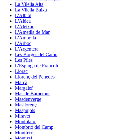
La Vilella Alta
La Vilella Baixa
L'Albiol
L'Aldea
L'Aleixar
L'Ametlla de Mar
L'Ampolla
L'Arboç
L'Argentera
Les Borges del Camp
Les Piles
L'Espluga de Francolí
Llorac
Llorenç del Penedès
Marçà
Margalef
Mas de Barberans
Masdenverge
Masllorenç
Maspujols
Miravet
Montblanc
Montbrió del Camp
Montferri
Mont-ral