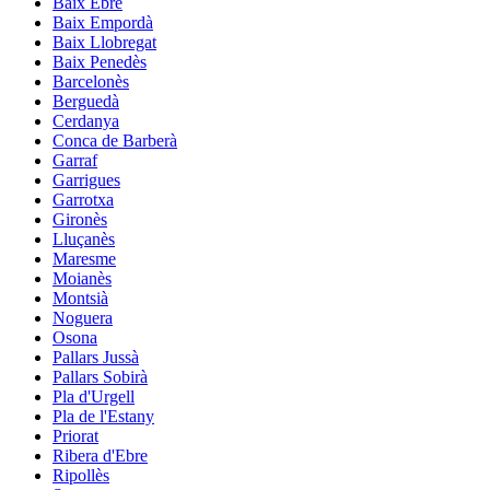
Baix Ebre
Baix Empordà
Baix Llobregat
Baix Penedès
Barcelonès
Berguedà
Cerdanya
Conca de Barberà
Garraf
Garrigues
Garrotxa
Gironès
Lluçanès
Maresme
Moianès
Montsià
Noguera
Osona
Pallars Jussà
Pallars Sobirà
Pla d'Urgell
Pla de l'Estany
Priorat
Ribera d'Ebre
Ripollès