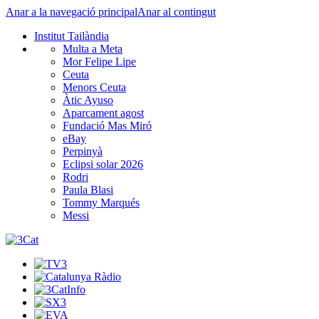
Anar a la navegació principal
Anar al contingut
Institut Tailàndia
Multa a Meta
Mor Felipe Lipe
Ceuta
Menors Ceuta
Àtic Ayuso
Aparcament agost
Fundació Mas Miró
eBay
Perpinyà
Eclipsi solar 2026
Rodri
Paula Blasi
Tommy Marqués
Messi