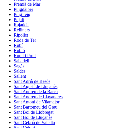
Premià de Mar
Puigdàlber
Puig-reig
Pujalt
Rajadell
Rellinars
Ripollet
Roda de Ter
Rubí
Rubió
Rupit i Pruit
Sabadell
Sagàs
Saldes
Sallent
Sant Adrià de Besòs
Sant Agustí de Lluçanès
Sant Andreu de la Barca
Sant Andreu de Llavaneres
Sant Antoni de Vilamajor
Sant Bartomeu del Grau
Sant Boi de Llobregat
Sant Boi de Lluçanès
Sant Cebrià de Vallalta
Sant Celoni