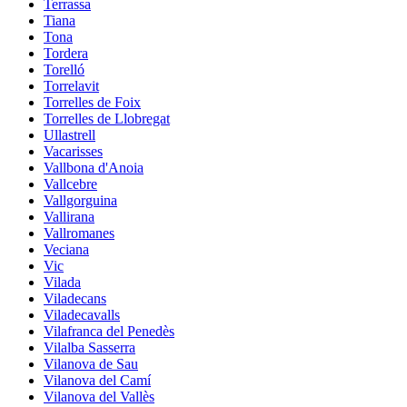
Terrassa
Tiana
Tona
Tordera
Torelló
Torrelavit
Torrelles de Foix
Torrelles de Llobregat
Ullastrell
Vacarisses
Vallbona d'Anoia
Vallcebre
Vallgorguina
Vallirana
Vallromanes
Veciana
Vic
Vilada
Viladecans
Viladecavalls
Vilafranca del Penedès
Vilalba Sasserra
Vilanova de Sau
Vilanova del Camí
Vilanova del Vallès