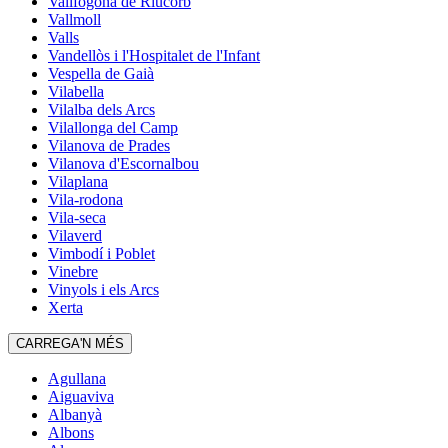
Vallfogona de Riucorb
Vallmoll
Valls
Vandellòs i l'Hospitalet de l'Infant
Vespella de Gaià
Vilabella
Vilalba dels Arcs
Vilallonga del Camp
Vilanova de Prades
Vilanova d'Escornalbou
Vilaplana
Vila-rodona
Vila-seca
Vilaverd
Vimbodí i Poblet
Vinebre
Vinyols i els Arcs
Xerta
CARREGA'N MÉS
Agullana
Aiguaviva
Albanyà
Albons