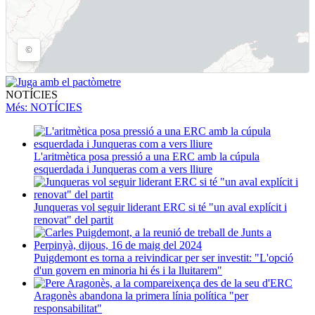
NOTÍCIES
Més
: NOTÍCIES
L'aritmètica posa pressió a una ERC amb la cúpula
esquerdada i Junqueras com a vers lliure
Junqueras vol seguir liderant ERC si té "un aval explícit i
renovat" del partit
Puigdemont es torna a reivindicar per ser investit: "L'opció
d'un govern en minoria hi és i la lluitarem"
Aragonès abandona la primera línia política "per
responsabilitat"