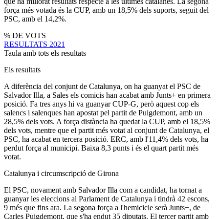
que ha millorat resultats respecte a les últimes catalanes. La segona
força més votada és la CUP, amb un 18,5% dels suports, seguit del
PSC, amb el 14,2%.
% DE VOTS
RESULTATS 2021
Taula amb tots els resultats
Els resultats
A diferència del conjunt de Catalunya, on ha guanyat el PSC de
Salvador Illa, a Sales els comicis han acabat amb Junts+ en primera
posició. Fa tres anys hi va guanyar CUP-G, però aquest cop els
salencs i salenques han apostat pel partit de Puigdemont, amb un
28,5% dels vots. A força distància ha quedat la CUP, amb el 18,5%
dels vots, mentre que el partit més votat al conjunt de Catalunya, el
PSC, ha acabat en tercera posició. ERC, amb l'11,4% dels vots, ha
perdut força al municipi. Baixa 8,3 punts i és el quart partit més
votat.
Catalunya i circumscripció de Girona
El PSC, novament amb Salvador Illa com a candidat, ha tornat a
guanyar les eleccions al Parlament de Catalunya i tindrà 42 escons,
9 més que fins ara. La segona força a l'hemicicle serà Junts+, de
Carles Puigdemont, que s'ha endut 35 diputats. El tercer partit amb