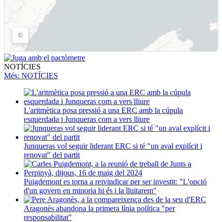
NOTÍCIES
Més
: NOTÍCIES
L'aritmètica posa pressió a una ERC amb la cúpula
esquerdada i Junqueras com a vers lliure
Junqueras vol seguir liderant ERC si té "un aval explícit i
renovat" del partit
Puigdemont es torna a reivindicar per ser investit: "L'opció
d'un govern en minoria hi és i la lluitarem"
Aragonès abandona la primera línia política "per
responsabilitat"