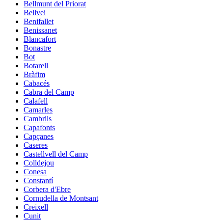
Bellmunt del Priorat
Bellvei
Benifallet
Benissanet
Blancafort
Bonastre
Bot
Botarell
Bràfim
Cabacés
Cabra del Camp
Calafell
Camarles
Cambrils
Capafonts
Capçanes
Caseres
Castellvell del Camp
Colldejou
Conesa
Constantí
Corbera d'Ebre
Cornudella de Montsant
Creixell
Cunit