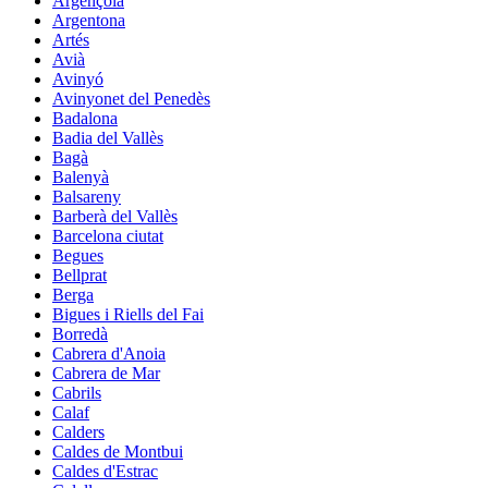
Argençola
Argentona
Artés
Avià
Avinyó
Avinyonet del Penedès
Badalona
Badia del Vallès
Bagà
Balenyà
Balsareny
Barberà del Vallès
Barcelona ciutat
Begues
Bellprat
Berga
Bigues i Riells del Fai
Borredà
Cabrera d'Anoia
Cabrera de Mar
Cabrils
Calaf
Calders
Caldes de Montbui
Caldes d'Estrac