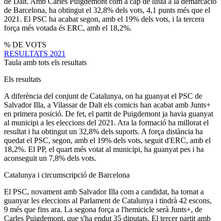
de Dalt. Amb Carles Puigdemont com a cap de llista a la demarcació
de Barcelona, ha obtingut el 32,8% dels vots, 4,1 punts més que el
2021. El PSC ha acabat segon, amb el 19% dels vots, i la tercera
força més votada és ERC, amb el 18,2%.
% DE VOTS
RESULTATS 2021
Taula amb tots els resultats
Els resultats
A diferència del conjunt de Catalunya, on ha guanyat el PSC de
Salvador Illa, a Vilassar de Dalt els comicis han acabat amb Junts+
en primera posició. De fet, el partit de Puigdemont ja havia guanyat
al municipi a les eleccions del 2021. Ara la formació ha millorat el
resultat i ha obtingut un 32,8% dels suports. A força distància ha
quedat el PSC, segon, amb el 19% dels vots, seguit d'ERC, amb el
18,2%. El PP, el quart més votat al municipi, ha guanyat pes i ha
aconseguit un 7,8% dels vots.
Catalunya i circumscripció de Barcelona
El PSC, novament amb Salvador Illa com a candidat, ha tornat a
guanyar les eleccions al Parlament de Catalunya i tindrà 42 escons,
9 més que fins ara. La segona força a l'hemicicle serà Junts+, de
Carles Puigdemont, que s'ha endut 35 diputats. El tercer partit amb