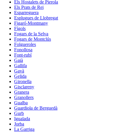
Els Hostalets de Pierola
Els Prats de Rei
Esparreguera
Esplugues de Llobregat
Figaró-Montmany
Fígols
Fogars de la Selva
Fogars de Montclús
Folgueroles
Fonollosa
Font-rubí
Gaià
Gallifa
Gavà
Gelida
Gironella
Gisclareny
Granera
Granollers
Gualba
Guardiola de Berguedà
Gurb
Igualada
Jorba
La Garriga