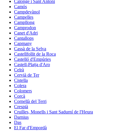
Calonge i Sant Antoni
Camós
Campdevànol
Campelles
Campllong
Camprodon
Canet d'Adri
Cantallops
Capmany
Cassà de la Selva
Castellfollit de la Roca
Castelló d'Empúries
Castell-Platja d'Aro
Celrà
Cervià de Ter
Cistella
Colera
Colomers
Corçà
Cornellà del Terri
Crespià
Cruïlles, Monells i Sant Sadurní de l'Heura
Darnius
Das
El Far d'Empordà