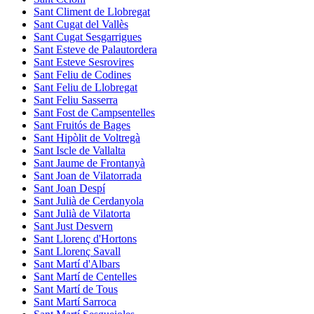
Sant Climent de Llobregat
Sant Cugat del Vallès
Sant Cugat Sesgarrigues
Sant Esteve de Palautordera
Sant Esteve Sesrovires
Sant Feliu de Codines
Sant Feliu de Llobregat
Sant Feliu Sasserra
Sant Fost de Campsentelles
Sant Fruitós de Bages
Sant Hipòlit de Voltregà
Sant Iscle de Vallalta
Sant Jaume de Frontanyà
Sant Joan de Vilatorrada
Sant Joan Despí
Sant Julià de Cerdanyola
Sant Julià de Vilatorta
Sant Just Desvern
Sant Llorenç d'Hortons
Sant Llorenç Savall
Sant Martí d'Albars
Sant Martí de Centelles
Sant Martí de Tous
Sant Martí Sarroca