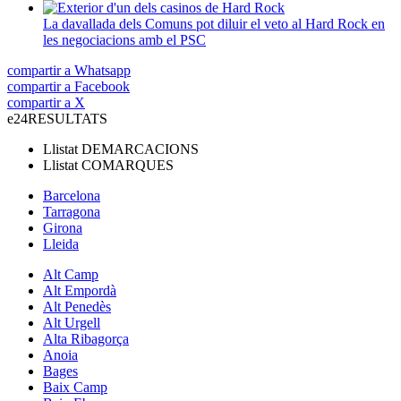
La davallada dels Comuns pot diluir el veto al Hard Rock en
les negociacions amb el PSC
compartir a Whatsapp
compartir a Facebook
compartir a X
e24
RESULTATS
Llistat
DEMARCACIONS
Llistat
COMARQUES
Barcelona
Tarragona
Girona
Lleida
Alt Camp
Alt Empordà
Alt Penedès
Alt Urgell
Alta Ribagorça
Anoia
Bages
Baix Camp