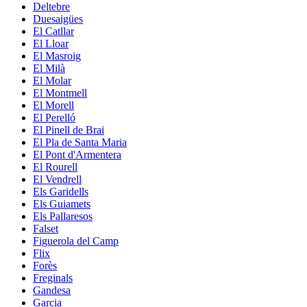
Deltebre
Duesaigües
El Catllar
El Lloar
El Masroig
El Milà
El Molar
El Montmell
El Morell
El Perelló
El Pinell de Brai
El Pla de Santa Maria
El Pont d'Armentera
El Rourell
El Vendrell
Els Garidells
Els Guiamets
Els Pallaresos
Falset
Figuerola del Camp
Flix
Forès
Freginals
Gandesa
Garcia