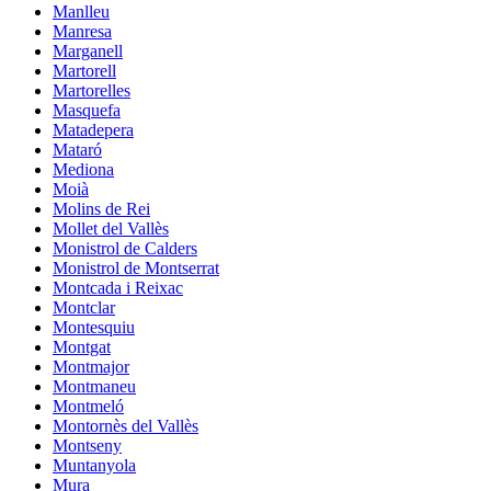
Manlleu
Manresa
Marganell
Martorell
Martorelles
Masquefa
Matadepera
Mataró
Mediona
Moià
Molins de Rei
Mollet del Vallès
Monistrol de Calders
Monistrol de Montserrat
Montcada i Reixac
Montclar
Montesquiu
Montgat
Montmajor
Montmaneu
Montmeló
Montornès del Vallès
Montseny
Muntanyola
Mura