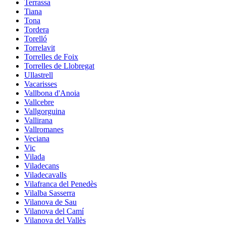
Terrassa
Tiana
Tona
Tordera
Torelló
Torrelavit
Torrelles de Foix
Torrelles de Llobregat
Ullastrell
Vacarisses
Vallbona d'Anoia
Vallcebre
Vallgorguina
Vallirana
Vallromanes
Veciana
Vic
Vilada
Viladecans
Viladecavalls
Vilafranca del Penedès
Vilalba Sasserra
Vilanova de Sau
Vilanova del Camí
Vilanova del Vallès