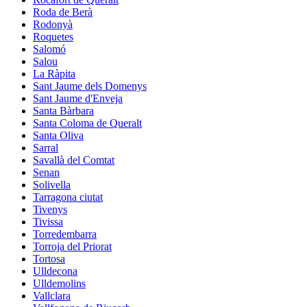
Roda de Berà
Rodonyà
Roquetes
Salomó
Salou
La Ràpita
Sant Jaume dels Domenys
Sant Jaume d'Enveja
Santa Bàrbara
Santa Coloma de Queralt
Santa Oliva
Sarral
Savallà del Comtat
Senan
Solivella
Tarragona ciutat
Tivenys
Tivissa
Torredembarra
Torroja del Priorat
Tortosa
Ulldecona
Ulldemolins
Vallclara