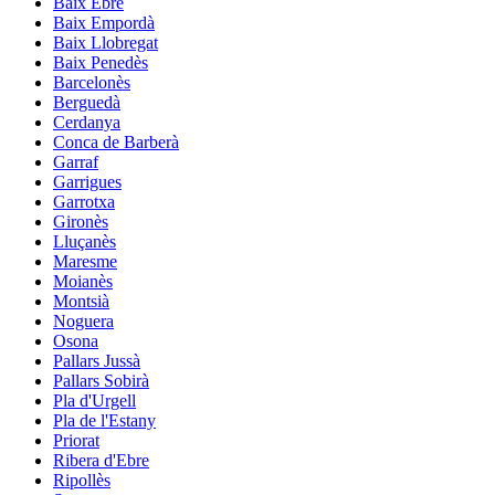
Baix Ebre
Baix Empordà
Baix Llobregat
Baix Penedès
Barcelonès
Berguedà
Cerdanya
Conca de Barberà
Garraf
Garrigues
Garrotxa
Gironès
Lluçanès
Maresme
Moianès
Montsià
Noguera
Osona
Pallars Jussà
Pallars Sobirà
Pla d'Urgell
Pla de l'Estany
Priorat
Ribera d'Ebre
Ripollès