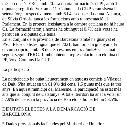
més escons és ERC, amb 20. La quarta formació és el PP, amb 15
diputats; seguit de Vox amb 11. Comuns i la CUP seran sisena i
setena força, respectivament, amb 6 i 4 escons cadascuna. Aliança,
de Sílvia Orriols, tanca les formacions amb representació al
Parlament. En la propera legislatura a la cambra catalana no hi haurà
Cs. La formació taronja només ha obtingut el 0,7% dels vots i ha
perdut els 6 diputats que tenia.
En el conjunt de la província de Barcelona també ha guanyat el
PSC. Els socialistes, igual que el 2021, han tornat a guanyar a la
circumscripció, amb 28 dels 85 escons en joc. Junts+ s'ha situat
segon, seguit d'ERC. També obtenen representació barcelonina el
PP, Vox, Comuns i la CUP.
La participació
La participació ha pujat lleugerament en aquests comicis a Vilassar
de Dalt. S'ha situat en un 61,9% del cens, 1,5 punts més que fa tres
anys. En aquest municipi del Maresme, la participació ha estat més
alta que al conjunt de Catalunya. A tot el territori ha anat a votar un
57,9% del cens i a la província de Barcelona ho ha fet un 58,5%.
DIPUTATS ELECTES A LA DEMARCACIÓ DE
BARCELONA
* Dades provisionals facilitades pel Ministeri de l'Interior.