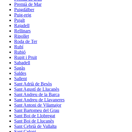
Premià de Mar
Puigdàlber
Puig-reig
Pujalt
Rajadell
Rellinars
Ripollet
Roda de Ter
Rubí
Rubió
Rupit i Pruit
Sabadell
Sagàs
Saldes
Sallent
Sant Adrià de Besòs
Sant Agustí de Lluçanès
Sant Andreu de la Barca
Sant Andreu de Llavaneres
Sant Antoni de Vilamajor
Sant Bartomeu del Grau
Sant Boi de Llobregat
Sant Boi de Lluçanès
Sant Cebrià de Vallalta
Sant Celoni