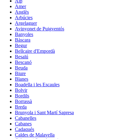
Alp
Amer
Anglès
Arbúcies
Argelaguer
Avinyonet de Puigventós
Banyoles
Bàscara
Begur
Bellcaire d'Empordà
Besalú
Bescanó
Beuda
Biure
Blanes
Boadella i les Escaules
Bolvir
Bordils
Borrassà
Breda
Brunyola i Sant Martí Sapresa
Cabanelles
Cabanes
Cadaqués
Caldes de Malavella