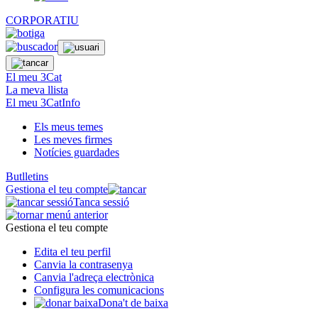
CORPORATIU
El meu 3Cat
La meva llista
El meu 3CatInfo
Els meus temes
Les meves firmes
Notícies guardades
Butlletins
Gestiona el teu compte
Tanca sessió
Gestiona el teu compte
Edita el teu perfil
Canvia la contrasenya
Canvia l'adreça electrònica
Configura les comunicacions
Dona't de baixa