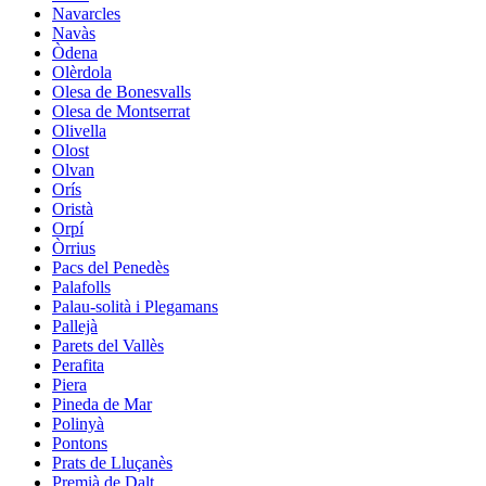
Navarcles
Navàs
Òdena
Olèrdola
Olesa de Bonesvalls
Olesa de Montserrat
Olivella
Olost
Olvan
Orís
Oristà
Orpí
Òrrius
Pacs del Penedès
Palafolls
Palau-solità i Plegamans
Pallejà
Parets del Vallès
Perafita
Piera
Pineda de Mar
Polinyà
Pontons
Prats de Lluçanès
Premià de Dalt