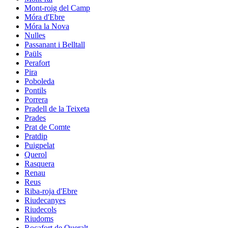
Mont-roig del Camp
Móra d'Ebre
Móra la Nova
Nulles
Passanant i Belltall
Paüls
Perafort
Pira
Poboleda
Pontils
Porrera
Pradell de la Teixeta
Prades
Prat de Comte
Pratdip
Puigpelat
Querol
Rasquera
Renau
Reus
Riba-roja d'Ebre
Riudecanyes
Riudecols
Riudoms
Rocafort de Queralt