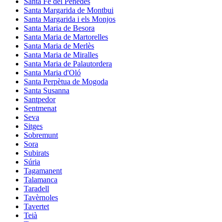
Santa Fe del Penedès
Santa Margarida de Montbui
Santa Margarida i els Monjos
Santa Maria de Besora
Santa Maria de Martorelles
Santa Maria de Merlès
Santa Maria de Miralles
Santa Maria de Palautordera
Santa Maria d'Oló
Santa Perpètua de Mogoda
Santa Susanna
Santpedor
Sentmenat
Seva
Sitges
Sobremunt
Sora
Subirats
Súria
Tagamanent
Talamanca
Taradell
Tavèrnoles
Tavertet
Teià