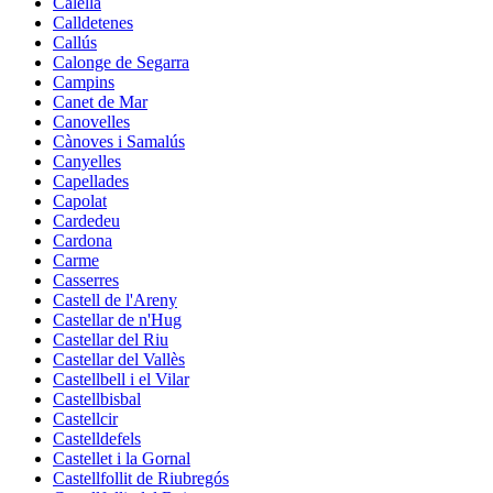
Calella
Calldetenes
Callús
Calonge de Segarra
Campins
Canet de Mar
Canovelles
Cànoves i Samalús
Canyelles
Capellades
Capolat
Cardedeu
Cardona
Carme
Casserres
Castell de l'Areny
Castellar de n'Hug
Castellar del Riu
Castellar del Vallès
Castellbell i el Vilar
Castellbisbal
Castellcir
Castelldefels
Castellet i la Gornal
Castellfollit de Riubregós