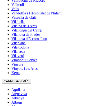
Vallfogona de Riucorb
Vallmoll
Valls
Vandellòs i l'Hospitalet de l'Infant
Vespella de Gaià
Vilabella
Vilalba dels Arcs
Vilallonga del Camp
Vilanova de Prades
Vilanova d'Escornalbou
Vilaplana
Vila-rodona
Vila-seca
Vilaverd
Vimbodí i Poblet
Vinebre
Vinyols i els Arcs
Xerta
CARREGA'N MÉS
Agullana
Aiguaviva
Albanyà
Albons