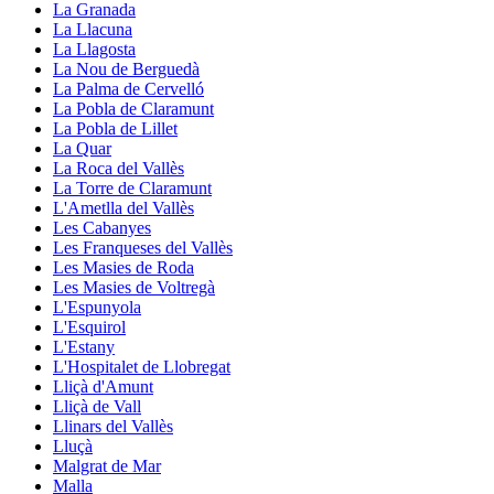
La Granada
La Llacuna
La Llagosta
La Nou de Berguedà
La Palma de Cervelló
La Pobla de Claramunt
La Pobla de Lillet
La Quar
La Roca del Vallès
La Torre de Claramunt
L'Ametlla del Vallès
Les Cabanyes
Les Franqueses del Vallès
Les Masies de Roda
Les Masies de Voltregà
L'Espunyola
L'Esquirol
L'Estany
L'Hospitalet de Llobregat
Lliçà d'Amunt
Lliçà de Vall
Llinars del Vallès
Lluçà
Malgrat de Mar
Malla