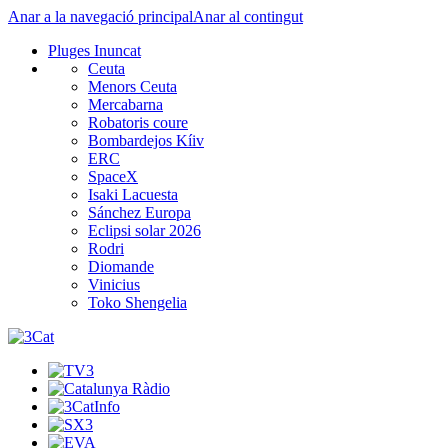
Anar a la navegació principal
Anar al contingut
Pluges Inuncat
Ceuta
Menors Ceuta
Mercabarna
Robatoris coure
Bombardejos Kíiv
ERC
SpaceX
Isaki Lacuesta
Sánchez Europa
Eclipsi solar 2026
Rodri
Diomande
Vinicius
Toko Shengelia