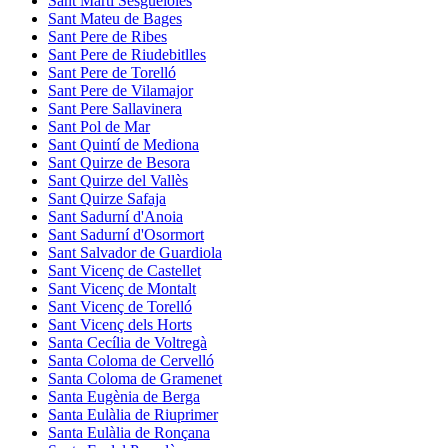
Sant Martí Sesgueioles
Sant Mateu de Bages
Sant Pere de Ribes
Sant Pere de Riudebitlles
Sant Pere de Torelló
Sant Pere de Vilamajor
Sant Pere Sallavinera
Sant Pol de Mar
Sant Quintí de Mediona
Sant Quirze de Besora
Sant Quirze del Vallès
Sant Quirze Safaja
Sant Sadurní d'Anoia
Sant Sadurní d'Osormort
Sant Salvador de Guardiola
Sant Vicenç de Castellet
Sant Vicenç de Montalt
Sant Vicenç de Torelló
Sant Vicenç dels Horts
Santa Cecília de Voltregà
Santa Coloma de Cervelló
Santa Coloma de Gramenet
Santa Eugènia de Berga
Santa Eulàlia de Riuprimer
Santa Eulàlia de Ronçana