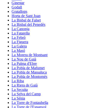
Ginestar
Godall
Gratallops
Horta de Sant Joan
La Bisbal de Falset
La Bisbal del Penedès
La Canonja
La Fatarella
La Febró
La Figuera
La Galera
La Masó
La Morera de Montsant
La Nou de Gaià
La Palma d'Ebre
La Pobla de Mafumet
La Pobla de Massaluca
La Pobla de Montornès
La Riba
La Riera de Gaià
La Secuita
La Selva del Camp
La Sénia
La Torre de Fontaubella
La Torre de l'Espanyol