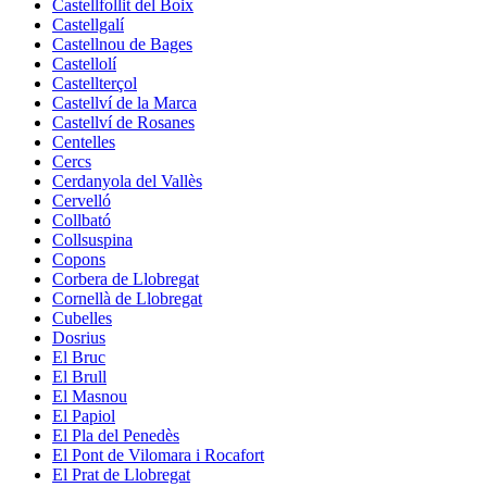
Castellfollit del Boix
Castellgalí
Castellnou de Bages
Castellolí
Castellterçol
Castellví de la Marca
Castellví de Rosanes
Centelles
Cercs
Cerdanyola del Vallès
Cervelló
Collbató
Collsuspina
Copons
Corbera de Llobregat
Cornellà de Llobregat
Cubelles
Dosrius
El Bruc
El Brull
El Masnou
El Papiol
El Pla del Penedès
El Pont de Vilomara i Rocafort
El Prat de Llobregat