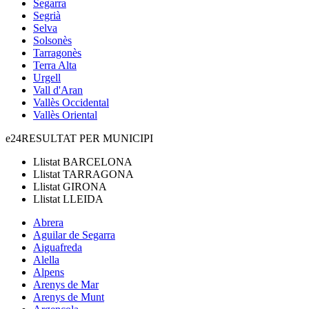
Segarra
Segrià
Selva
Solsonès
Tarragonès
Terra Alta
Urgell
Vall d'Aran
Vallès Occidental
Vallès Oriental
e24
RESULTAT PER MUNICIPI
Llistat
BARCELONA
Llistat
TARRAGONA
Llistat
GIRONA
Llistat
LLEIDA
Abrera
Aguilar de Segarra
Aiguafreda
Alella
Alpens
Arenys de Mar
Arenys de Munt