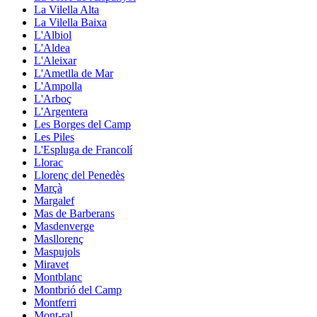
La Vilella Alta
La Vilella Baixa
L'Albiol
L'Aldea
L'Aleixar
L'Ametlla de Mar
L'Ampolla
L'Arboç
L'Argentera
Les Borges del Camp
Les Piles
L'Espluga de Francolí
Llorac
Llorenç del Penedès
Marçà
Margalef
Mas de Barberans
Masdenverge
Masllorenç
Maspujols
Miravet
Montblanc
Montbrió del Camp
Montferri
Mont-ral