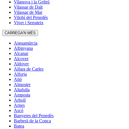
Vilanova i la Geltrú
Vilassar de Dalt
Vilassar de Mar
Vilobí del Penedès
Viver i Serrateix
CARREGA'N MÉS
Aiguamúrcia
Albinyana
Alcanar
Alcover
Aldover
Alfara de Carles
Alforja
Alió
Almoster
Altafulla
Amposta
Arbolí
Arnes
Ascó
Banyeres del Penedès
Barberà de la Conca
Batea