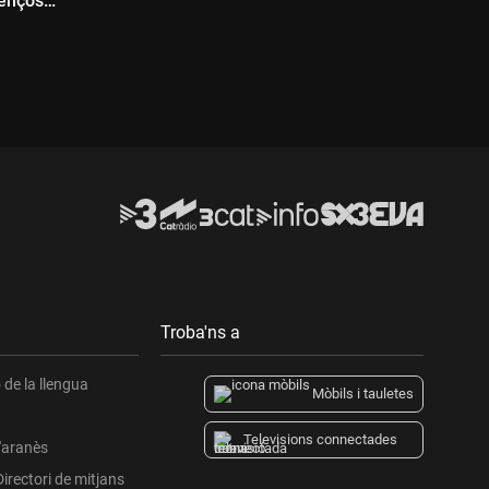
venços
Durada:
Troba'ns a
de la llengua
Mòbils i tauletes
Televisions connectades
l'aranès
Directori de mitjans