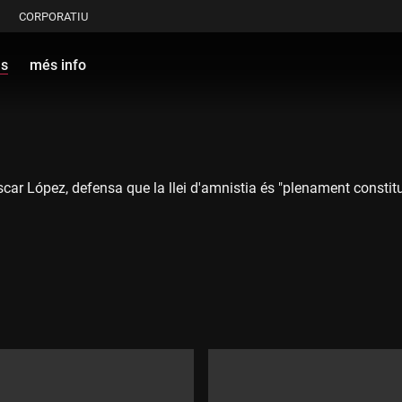
CORPORATIU
ls
més info
car López, defensa que la llei d'amnistia és "plenament constituci