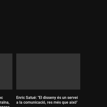
Durada:
oc
Enric Satué: "El disseny és un servei
raïna,
a la comunicació, res més que això"