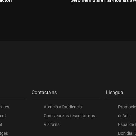
ictori"
però hem d'aferrar-nos als a
encara que siguin petits"
ada:
Durada:
Contacta'ns
Llengua
ectes
Atenció a l'audiència
Promoció 
ient
Com veure'ns i escoltar-nos
ésAdir
nt
Visita'ns
Espai de 
atges
Bon dia. 