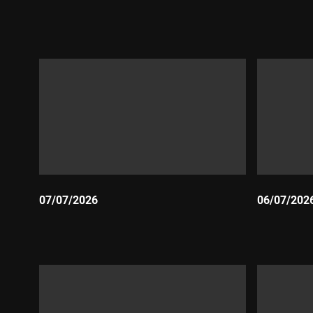
Durada:
Durada:
07/07/2026
06/07/202
Durada:
Durada: