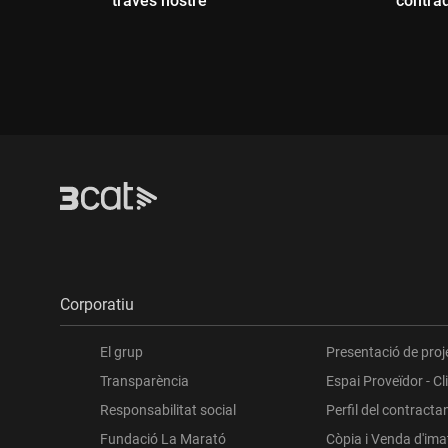
través nostre"
contrad
Durada:
Dur
Corporatiu
El grup
Presentació de proj
Transparència
Espai Proveïdor - Cl
Responsabilitat social
Perfil del contracta
Fundació La Marató
Còpia i Venda d'im