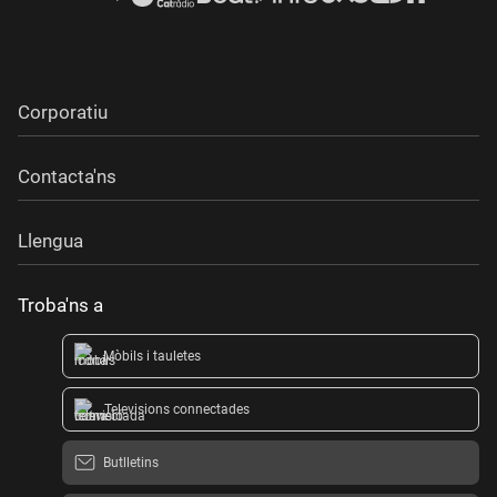
Corporatiu
Contacta'ns
Llengua
Troba'ns a
Mòbils i tauletes
Televisions connectades
Butlletins