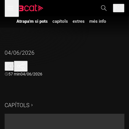
Anar
Anar
Obre
menú
a
al
de
la
contingut
navegació
navegació
Atrapa'm si pots
capítols
extres
més info
principal
04/06/2026
Durada:
57 min
04/06/2026
CAPÍTOLS