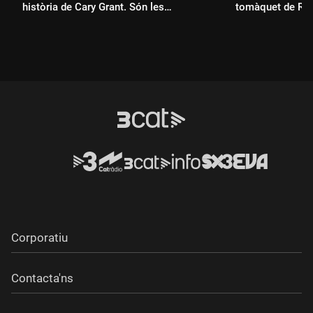
història de Cary Grant. Són les
tomàquet de Ra
recomanacions de Toni Garcia de Ramon
per encarar l'estiu!
Durada:
Durada:
Corporatiu
Contacta'ns