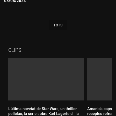
05/06/2024
Durada:
TOTS
CLIPS
L'última novetat de Star Wars, un thriller
Amanida caprese,
policíac, la sèrie sobre Karl Lagerfeld i la
receptes refresc