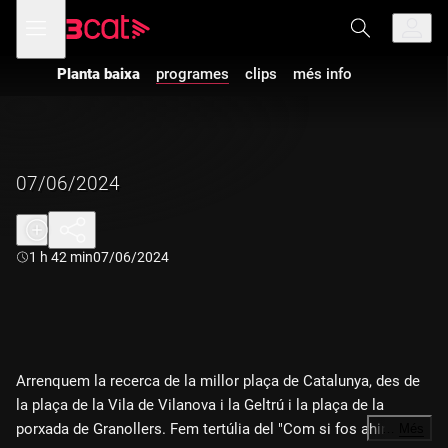
Anar
Anar
Obre
menú
a
al
de
la
contingut
navegació
navegació
Planta baixa
programes
clips
més info
principal
07/06/2024
Durada:
1 h 42 min
07/06/2024
Arrenquem la recerca de la millor plaça de Catalunya, des de
la plaça de la Vila de Vilanova i la Geltrú i la plaça de la
porxada de Granollers. Fem tertúlia del "Com si fos ahir" amb
…
Més