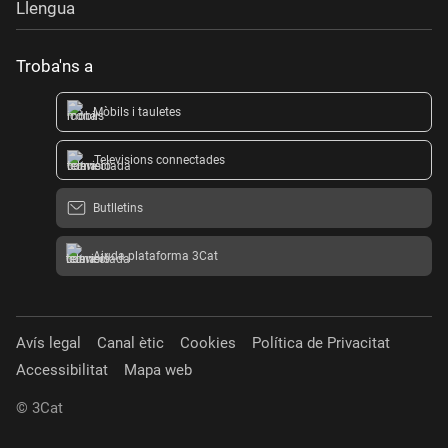
Llengua
Troba'ns a
Mòbils i tauletes
Televisions connectades
Butlletins
Ajuda plataforma 3Cat
Avís legal
Canal ètic
Cookies
Política de Privacitat
Accessibilitat
Mapa web
© 3Cat