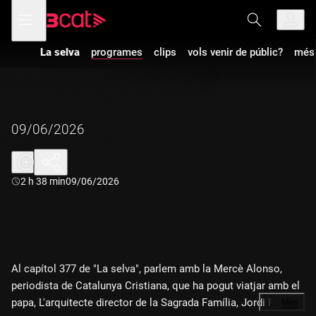
Anar
Anar
Obre
menú
a
al
de
la
contingut
navegació
navegació
La selva
programes
clips
vols venir de públic?
més 
principal
09/06/2026
Durada:
2 h 38 min
09/06/2026
Al capítol 377 de "La selva", parlem amb la Mercè Alonso,
periodista de Catalunya Cristiana, que ha pogut viatjar amb el
papa, L'arquitecte director de la Sagrada Família, Jordi Faulí,
…
Més