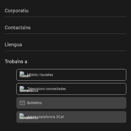
Corporatiu
Contacta'ns
Llengua
Troba'ns a
Mòbils i tauletes
Televisions connectades
Butlletins
Ajuda plataforma 3Cat