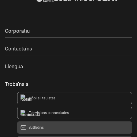
Corporatiu
Contacta'ns
Llengua
Troba'ns a
Mòbils i tauletes
Televisions connectades
Butlletins