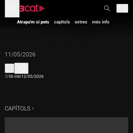
Anar
Anar
Obre
menú
a
al
de
la
contingut
navegació
navegació
Atrapa'm si pots
capítols
extres
més info
principal
11/05/2026
Durada:
56 min
12/05/2026
CAPÍTOLS