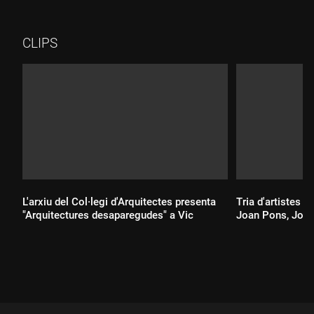
professional d'art i també com critica el sistema de l'art i ens
avança detalls del projecte que prepara per a la propera
Biennal de Venècia: "La Venezia che non si vede".
CLIPS
L'arxiu del Col·legi d'Arquitectes presenta
Tria d'artistes m
"Arquitectures desaparegudes" a Vic
Joan Pons, John
Durada:
Durada: