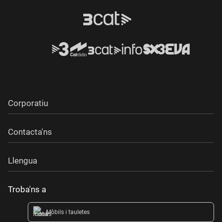
Corporatiu
Contacta'ns
Llengua
Troba'ns a
Mòbils i tauletes