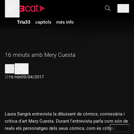
Anar
Anar
Obre
menú
a
al
de
la
contingut
navegació
navegació
Tria33
capítols
més info
principal
16 minuts amb Mery Cuesta
Durada:
16 min
09/04/2017
Laura Sangrà entrevista la dibuixant de còmics, comissària i
crítica d'art Mery Cuesta. Durant l'entrevista parla com són de
reals els personatges dels seus còmics, com és crítica
…
Més