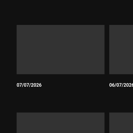
Durada:
Durada:
07/07/2026
06/07/202
Durada:
Durada: