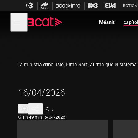
Anar
Anar
BOTIGA
a
al
la
contingut
Obre
navegació
menú
"Mésnit"
capíto
de
principal
navegació
La ministra d'Inclusió, Elma Saiz, afirma que el sistema 
16/04/2026
CAPÍTOLS
Durada:
1 h 49 min
16/04/2026