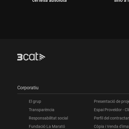
certesa absoluta"
sinó a 
Durada:
Dur
Corporatiu
El grup
Presentació de proj
Transparència
Espai Proveïdor - Cl
Responsabilitat social
Perfil del contracta
Fundació La Marató
Còpia i Venda d'im