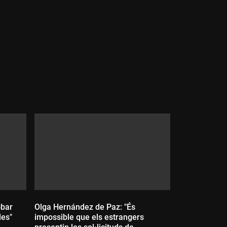
Durada:
obar
Olga Hernández de Paz: "És
des"
impossible que els estrangers