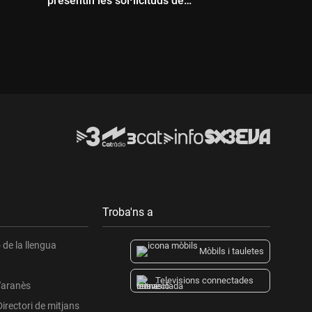
presentin les sol·licituds de
regularització per si mateixos"
Durada:
Troba'ns a
de la llengua
Mòbils i tauletes
Televisions connectades
l'aranès
Directori de mitjans