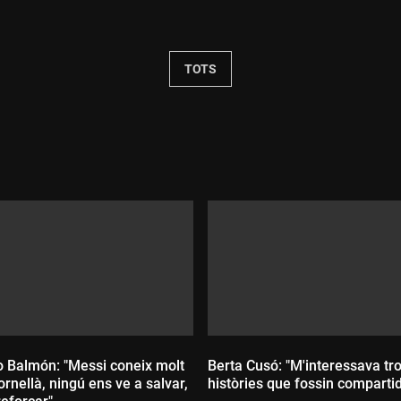
Durada:
TOTS
o Balmón: "Messi coneix molt
Berta Cusó: "M'interessava tr
ornellà, ningú ens ve a salvar,
històries que fossin comparti