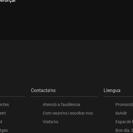
reforçar"
Durada:
ada:
Contacta'ns
Llengua
ectes
Atenció a l'audiència
Promoció 
ient
Com veure'ns i escoltar-nos
ésAdir
nt
Visita'ns
Espai de 
atges
Bon dia. 