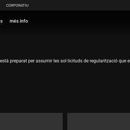
CORPORATIU
ls
més info
està preparat per assumir les sol·licituds de regularització que e