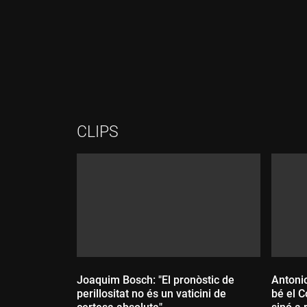
Durada:
Durada:
CLIPS
Joaquim Bosch: "El pronòstic de
Antoni
perillositat no és un vaticini de
bé el C