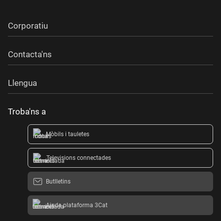
Corporatiu
Contacta'ns
Llengua
Troba'ns a
Mòbils i tauletes
Televisions connectades
Butlletins
Ajuda plataforma 3Cat