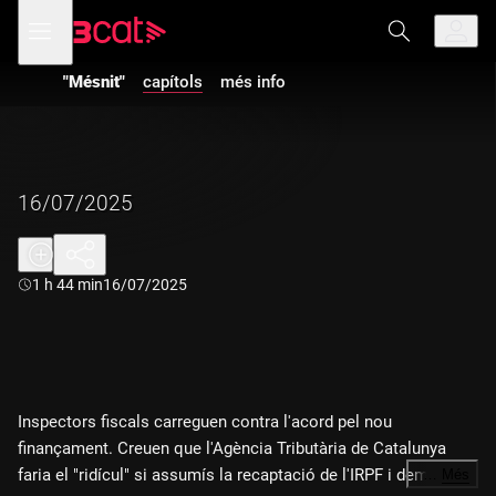
Anar
Anar
Obre
menú
a
al
de
la
contingut
navegació
navegació
"Mésnit"
capítols
més info
principal
16/07/2025
Durada:
1 h 44 min
16/07/2025
Inspectors fiscals carreguen contra l'acord pel nou
finançament. Creuen que l'Agència Tributària de Catalunya
faria el "ridícul" si assumís la recaptació de l'IRPF i demanen
…
Més