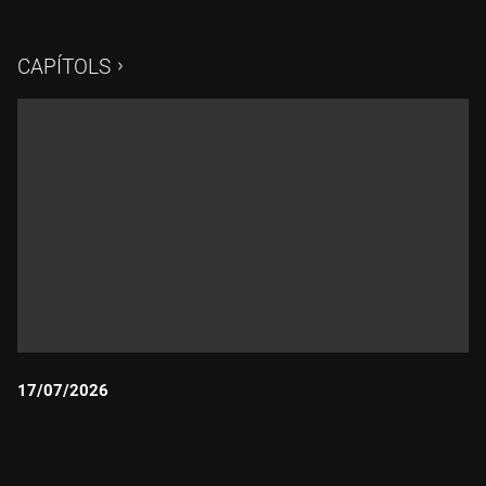
la dimissió de la ministra d'Hisenda, Maria Jesús Montero.
CAPÍTOLS
17/07/2026
Durada: