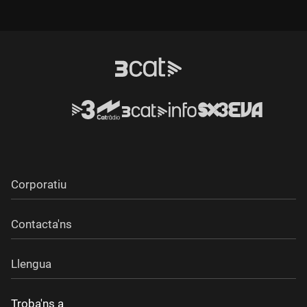
Durada:
Corporatiu
Contacta'ns
Llengua
Troba'ns a