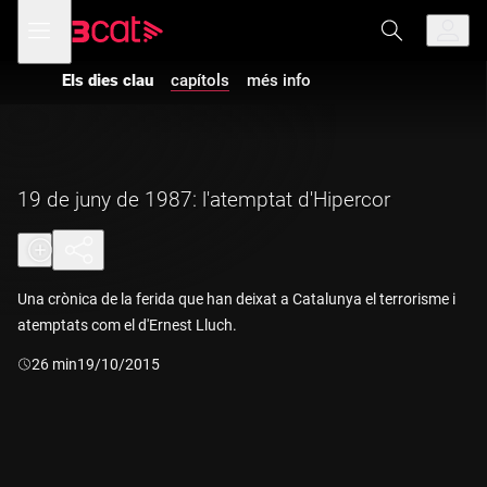
Anar
Anar
Obre
menú
a
al
de
la
contingut
navegació
navegació
Els dies clau
capítols
més info
principal
19 de juny de 1987: l'atemptat d'Hipercor
Una crònica de la ferida que han deixat a Catalunya el terrorisme i
atemptats com el d'Ernest Lluch.
Durada:
26 min
19/10/2015