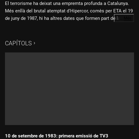
El terrorisme ha deixat una empremta profunda a Catalunya.
Més enllà del brutal atemptat d'Hipercor, comès per ETA el 19
de juny de 1987, hi ha altres dates que formen part de la
…
Més
memòria col·lectiva: l'atemptat de Vic el 1991, la dissolució
de Terra Lliure el 1992 o l'assassinat d'Ernest Lluch l'any 2000.
CAPÍTOLS
10 de setembre de 1983: primera emissió de TV3