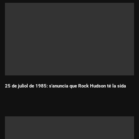
25 de juliol de 1985: s'anuncia que Rock Hudson té la sida
Durada: