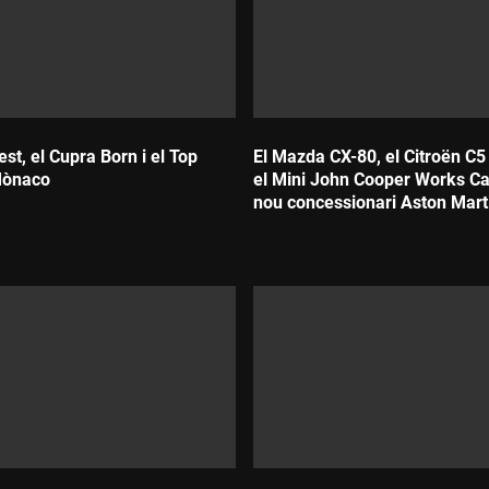
est, el Cupra Born i el Top
El Mazda CX-80, el Citroën C5
Mònaco
el Mini John Cooper Works Cab
nou concessionari Aston Mart
Barcelona
Durada: