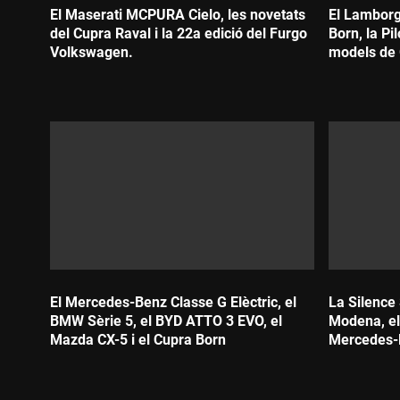
El Maserati MCPURA Cielo, les novetats
El Lamborg
del Cupra Raval i la 22a edició del Furgo
Born, la Pi
Volkswagen.
models de
Durada:
Durada:
El Mercedes-Benz Classe G Elèctric, el
La Silence
BMW Sèrie 5, el BYD ATTO 3 EVO, el
Modena, el
Mazda CX-5 i el Cupra Born
Mercedes-
Durada:
Durada: