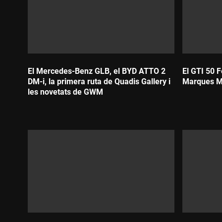
El Mercedes-Benz GLB, el BYD ATTO 2
El GTI 50 F
DM-i, la primera ruta de Quadis Gallery i
Marques 
les novetats de GWM
Durada:
Durada: