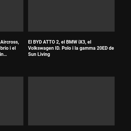
 Aircross,
El BYD ATTO 2, el BMW iX3, el
rio i el
Volkswagen ID. Polo i la gamma 20ED de
in
Sun Living
Durada: