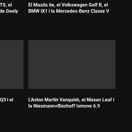
TS, el
El Mazda 6e, el Volkswagen Golf R, el
de Geely
BMW iX1 i la Mercedes-Benz Classe V
Durada:
Q3 i el
L'Aston Martin Vanquish, el Nissan Leaf i
la Niesmann+Bischoff Ismove 6.9
Durada: