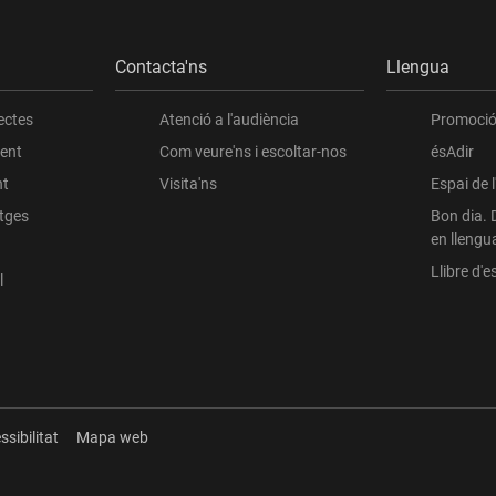
Contacta'ns
Llengua
ectes
Atenció a l'audiència
Promoció 
ient
Com veure'ns i escoltar-nos
ésAdir
nt
Visita'ns
Espai de 
atges
Bon dia. 
en llengu
Llibre d'es
l
ssibilitat
Mapa web