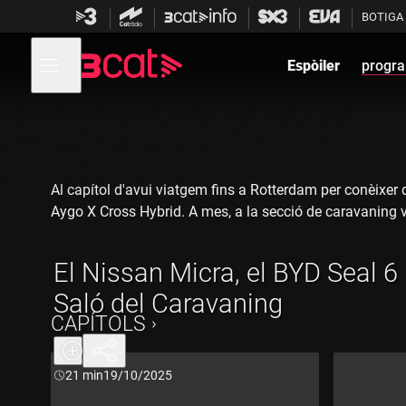
Anar
Anar
BOTIGA
a
al
la
contingut
Obre
navegació
menú
Espòiler
progr
de
principal
navegació
Al capítol d'avui viatgem fins a Rotterdam per conèixe
Aygo X Cross Hybrid. A mes, a la secció de caravaning vi
El Nissan Micra, el BYD Seal 6 
Saló del Caravaning
CAPÍTOLS
Durada:
21 min
19/10/2025