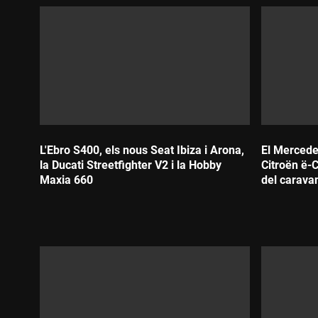
L'Ebro S400, els nous Seat Ibiza i Arona,
El Mercede
la Ducati Streetfighter V2 i la Hobby
Citroën ë-C
Maxia 660
del carava
Durada:
Durada: