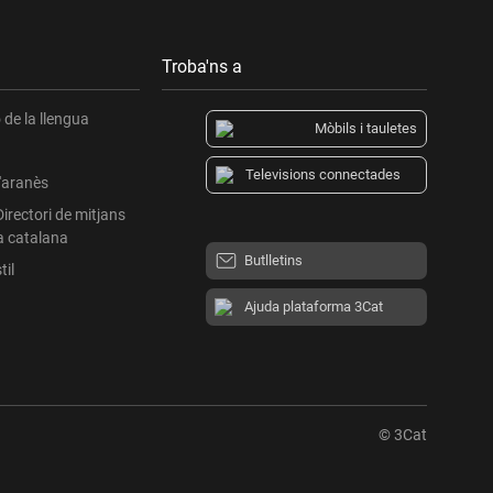
Troba'ns a
de la llengua
Mòbils i tauletes
Televisions connectades
l'aranès
Directori de mitjans
a catalana
Butlletins
til
Ajuda plataforma 3Cat
© 3Cat