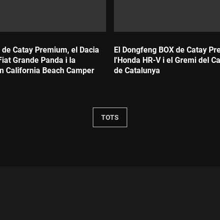
 de Catay Premium, el Dacia
El Dongfeng BOX de Catay Pr
 Fiat Grande Panda i la
l'Honda HR-V i el Gremi del C
 California Beach Camper
de Catalunya
Durada:
TOTS