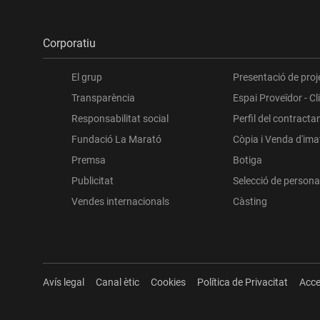
Corporatiu
El grup
Presentació de proj
Transparència
Espai Proveïdor - Cl
Responsabilitat social
Perfil del contracta
Fundació La Marató
Còpia i Venda d'im
Premsa
Botiga
Publicitat
Selecció de persona
Vendes internacionals
Càsting
Avís legal
Canal ètic
Cookies
Política de Privacitat
Acce