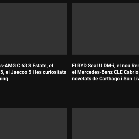
s-AMG C 63 S Estate, el
El BYD Seal U DM-i, el nou Ren
3, el Jaecoo 5 i les curiositats
el Mercedes-Benz CLE Cabrio 
ning
novetats de Carthago i Sun Li
Durada: