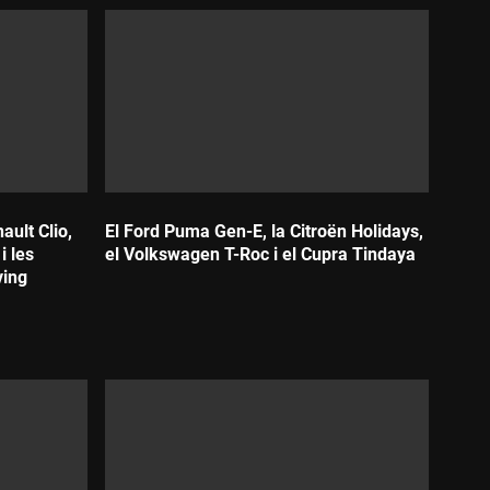
ault Clio,
El Ford Puma Gen-E, la Citroën Holidays,
i les
el Volkswagen T-Roc i el Cupra Tindaya
ving
Durada: