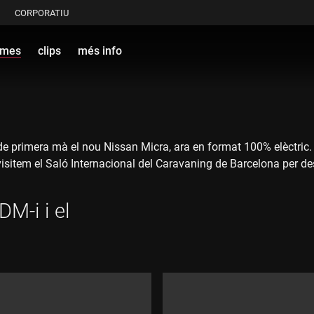
CORPORATIU
ames
clips
més info
r de primera mà el nou Nissan Micra, ara en format 100% elèctri
sitem el Saló Internacional del Caravaning de Barcelona per desc
DM-i i el