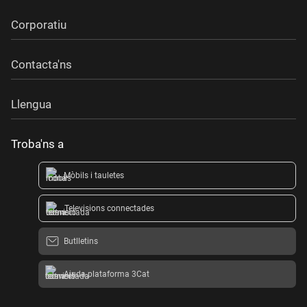
Corporatiu
Contacta'ns
Llengua
Troba'ns a
Mòbils i tauletes
Televisions connectades
Butlletins
Ajuda plataforma 3Cat