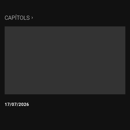
diners russos confiscats, sinó de l'emissió de deute comú.
CAPÍTOLS
17/07/2026
Durada: