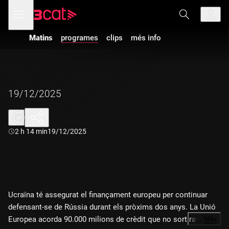
Anar
Anar
Obre
menú
a
al
de
la
contingut
navegació
navegació
Matins
programes
clips
més info
principal
19/12/2025
Durada:
2 h 14 min
19/12/2025
Ucraïna té assegurat el finançament europeu per continuar
defensant-se de Rússia durant els pròxims dos anys. La Unió
Europea acorda 90.000 milions de crèdit que no sortiran dels
…
Més