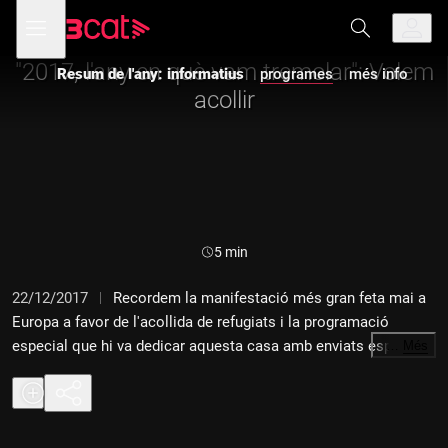
Anar
Anar
Obre
menú
Resum de l'any: informatius
a
al
de
la
contingut
navegació
navegació
"2017, l'any en què vam tremolar": Volem
Resum de l'any: informatius
programes
més info
principal
acollir
Durada:
5 min
22/12/2017
Recordem la manifestació més gran feta mai a
Europa a favor de l'acollida de refugiats i la programació
especial que hi va dedicar aquesta casa amb enviats especials
…
Més
a Grècia, Belgrad, Sicília i el Líban. El fracàs de les quotes
europees i els naufragis al Mediterrani també s'inclouen en
aquest reportatge d'Adolf Beltran amb muntatge musical de
Sergi Cutillas.