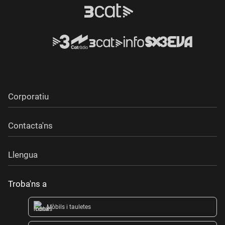
Corporatiu
Contacta'ns
Llengua
Troba'ns a
Mòbils i tauletes