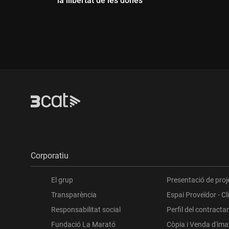
la llibertat de les dones"
Dur
Durada:
Corporatiu
El grup
Presentació de proj
Transparència
Espai Proveïdor - Cl
Responsabilitat social
Perfil del contracta
Fundació La Marató
Còpia i Venda d'im