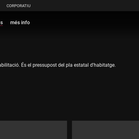
CORPORATIU
ls
més info
bilitació. És el pressupost del pla estatal d'habitatge.