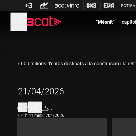
Anar
Anar
BOTIGA
a
al
la
contingut
Obre
navegació
menú
"Mésnit"
capíto
de
principal
navegació
7.000 milions d'euros destinats a la construcció i la reha
21/04/2026
CAPÍTOLS
Durada:
1 h 41 min
21/04/2026