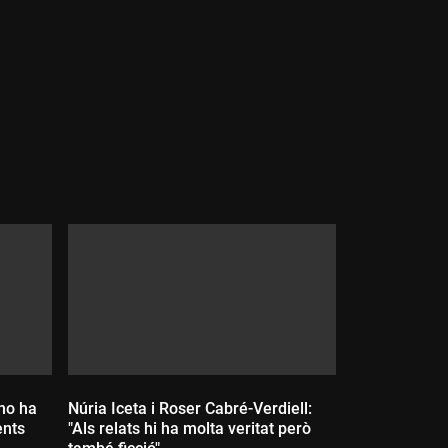
Durada:
no ha
Núria Iceta i Roser Cabré-Verdiell:
ents
"Als relats hi ha molta veritat però