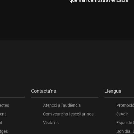
que han demostrat eficàcia"
ada:
Durada:
Contacta'ns
Llengua
ectes
Atenció a l'audiència
Promoció 
ient
Com veure'ns i escoltar-nos
ésAdir
nt
Visita'ns
Espai de 
atges
Bon dia. 