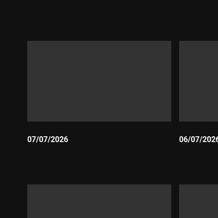
Durada:
Durada:
07/07/2026
06/07/202
Durada:
Durada: