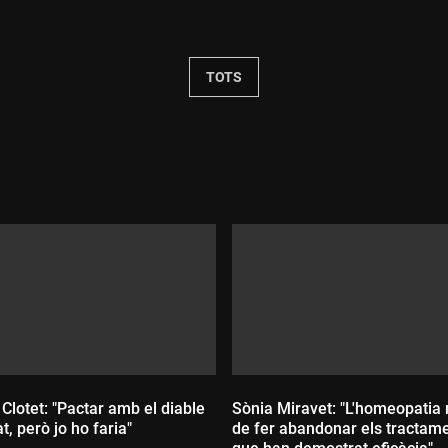
Durada:
TOTS
lotet: "Pactar amb el diable
Sònia Miravet: "L'homeopatia 
t, però jo ho faria"
de fer abandonar els tractam