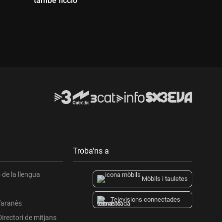
també ficció"
Durada:
Troba'ns a
de la llengua
Mòbils i tauletes
Televisions connectades
l'aranès
Directori de mitjans