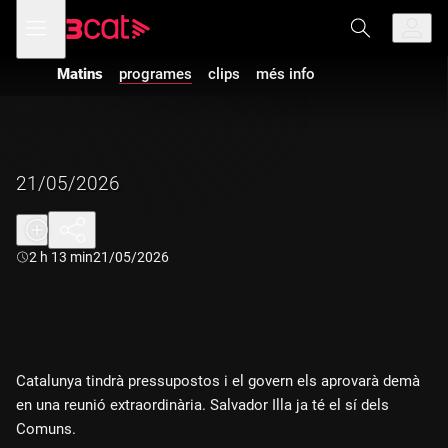
Anar
Anar
Obre
menú
a
al
de
la
contingut
navegació
navegació
Matins
programes
clips
més info
principal
21/05/2026
Durada:
2 h 13 min
21/05/2026
Catalunya tindrà pressupostos i el govern els aprovarà demà
en una reunió extraordinària. Salvador Illa ja té el sí dels
Comuns.