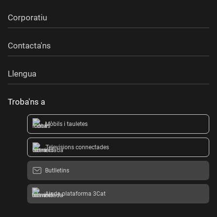
Corporatiu
Contacta'ns
Llengua
Troba'ns a
Mòbils i tauletes
Televisions connectades
Butlletins
Ajuda plataforma 3Cat