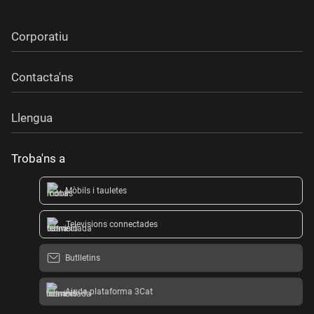
Corporatiu
Contacta'ns
Llengua
Troba'ns a
Mòbils i tauletes
Televisions connectades
Butlletins
Ajuda plataforma 3Cat