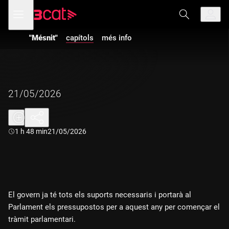
Anar
Anar
Obre
menú
a
al
de
la
contingut
navegació
navegació
"Mésnit"
capítols
més info
principal
21/05/2026
Durada:
1 h 48 min
21/05/2026
El govern ja té tots els suports necessaris i portarà al
Parlament els pressupostos per a aquest any per començar el
tràmit parlamentari.