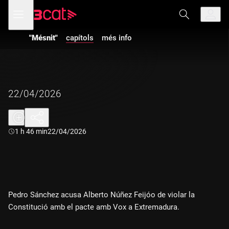
Anar
Anar
Obre
menú
a
al
de
la
contingut
navegació
navegació
"Mésnit"
capítols
més info
principal
22/04/2026
Durada:
1 h 46 min
22/04/2026
Pedro Sánchez acusa Alberto Núñez Feijóo de violar la
Constitució amb el pacte amb Vox a Extremadura.