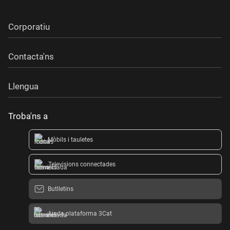
Corporatiu
Contacta'ns
Llengua
Troba'ns a
Mòbils i tauletes
Televisions connectades
Butlletins
Ajuda plataforma 3Cat