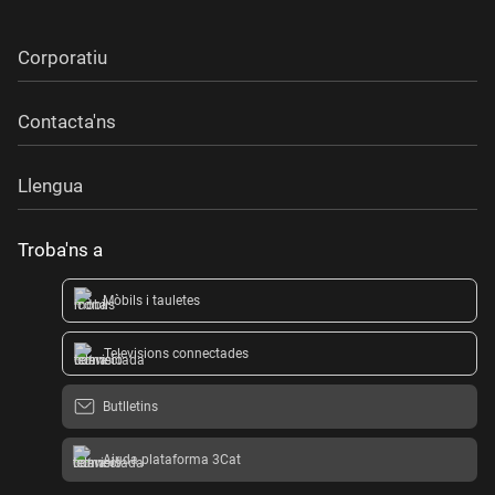
Corporatiu
Contacta'ns
Llengua
Troba'ns a
Mòbils i tauletes
Televisions connectades
Butlletins
Ajuda plataforma 3Cat