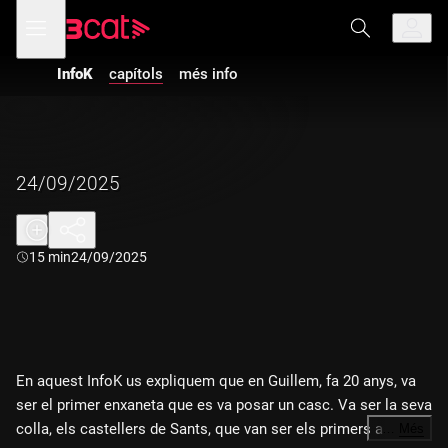
Anar
Anar
Obre
menú
a
al
de
la
contingut
navegació
navegació
InfoK
capítols
més info
principal
24/09/2025
Durada:
15 min
24/09/2025
En aquest InfoK us expliquem que en Guillem, fa 20 anys, va
ser el primer enxaneta que es va posar un casc. Va ser la seva
colla, els castellers de Sants, que van ser els primers a fer-lo
…
Més