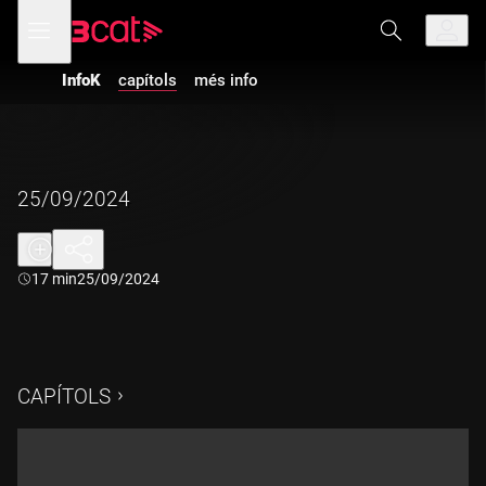
Anar
Anar
Obre
menú
a
al
de
la
contingut
navegació
navegació
InfoK
capítols
més info
principal
25/09/2024
Durada:
17 min
25/09/2024
CAPÍTOLS