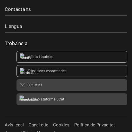
Contacta'ns
Llengua
Troba'ns a
Mòbils i tauletes
Televisions connectades
Butlletins
Ajuda plataforma 3Cat
Avís legal
Canal ètic
Cookies
Política de Privacitat