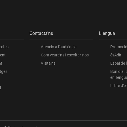
Contacta'ns
Llengua
ectes
Atenció a l'audiència
Promoció 
ient
Com veure'ns i escoltar-nos
ésAdir
nt
Visita'ns
Espai de 
atges
Bon dia. 
en llengu
Llibre d'es
l