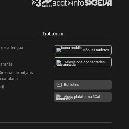
Troba'ns a
de la llengua
Mòbils i tauletes
Televisions connectades
l'aranès
Directori de mitjans
a catalana
Butlletins
til
Ajuda plataforma 3Cat