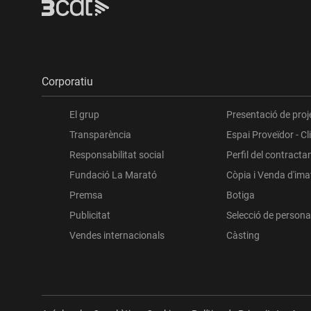
Corporatiu
El grup
Presentació de proj
Transparència
Espai Proveïdor - Cl
Responsabilitat social
Perfil del contracta
Fundació La Marató
Còpia i Venda d'im
Premsa
Botiga
Publicitat
Selecció de persona
Vendes internacionals
Càsting