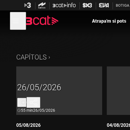
Anar
Anar
BOTIGA
a
al
la
contingut
Obre
navegació
menú
Atrapa'm si pots
de
principal
navegació
CAPÍTOLS
26/05/2026
Durada:
55 min
26/05/2026
05/08/2026
04/08/202