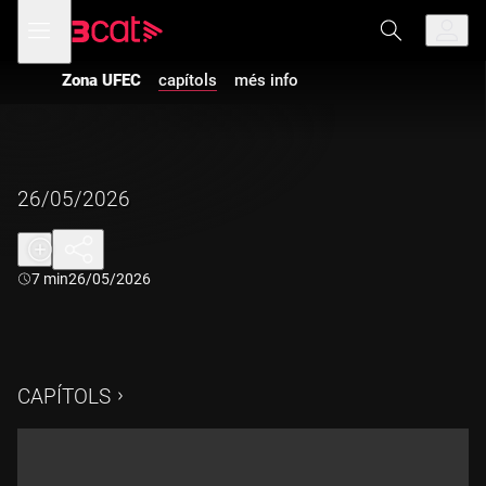
Anar
Anar
Obre
menú
a
al
de
la
contingut
navegació
navegació
Zona UFEC
capítols
més info
principal
26/05/2026
Durada:
7 min
26/05/2026
CAPÍTOLS