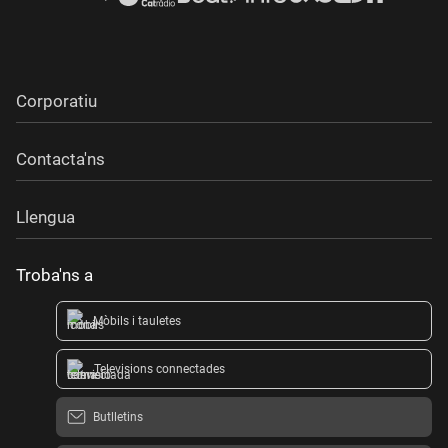
Corporatiu
Contacta'ns
Llengua
Troba'ns a
Mòbils i tauletes
Televisions connectades
Butlletins