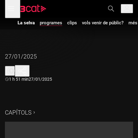
Anar
Anar
Obre
menú
a
al
de
la
contingut
navegació
navegació
La selva
programes
clips
vols venir de públic?
més 
principal
27/01/2025
Durada:
1 h 51 min
27/01/2025
CAPÍTOLS