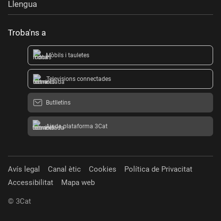
Llengua
Troba'ns a
Mòbils i tauletes
Televisions connectades
Butlletins
Ajuda plataforma 3Cat
Avís legal
Canal ètic
Cookies
Política de Privacitat
Accessibilitat
Mapa web
© 3Cat