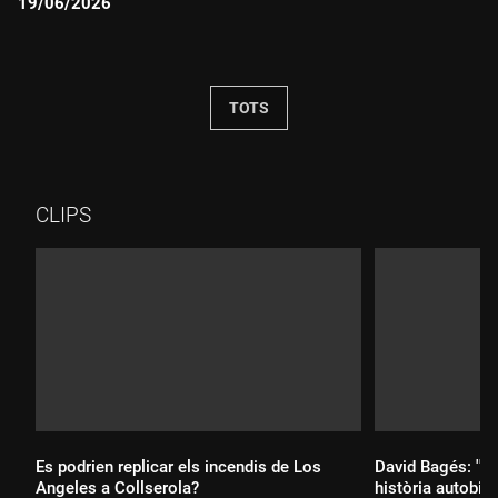
19/06/2026
Durada:
TOTS
CLIPS
Es podrien replicar els incendis de Los
David Bagés: ''L
Angeles a Collserola?
història autobiog