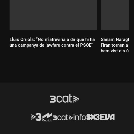
Lluís Orriols: "No m'atreviria a dir que hi ha
Sanam Naraghi-An
una campanya de lawfare contra el PSOE"
l'Iran tornen a la
hem vist els úl
Durada:
Durada: