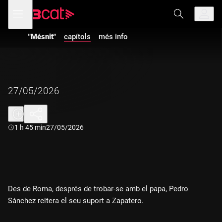
Anar
Anar
Obre
menú
a
al
de
la
contingut
navegació
navegació
"Mésnit"
capítols
més info
principal
27/05/2026
Durada:
1 h 45 min
27/05/2026
Des de Roma, després de trobar-se amb el papa, Pedro
Sánchez reitera el seu suport a Zapatero.