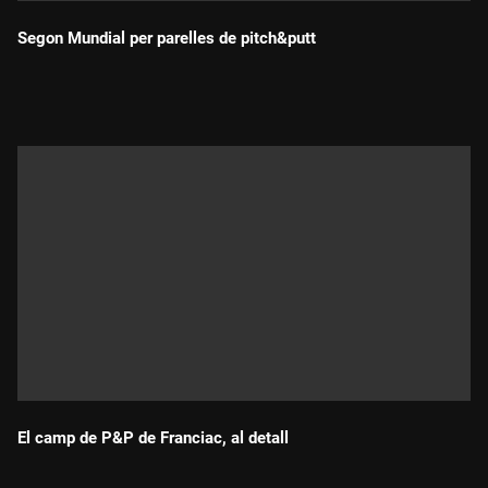
Segon Mundial per parelles de pitch&putt
Durada:
El camp de P&P de Franciac, al detall
Durada: