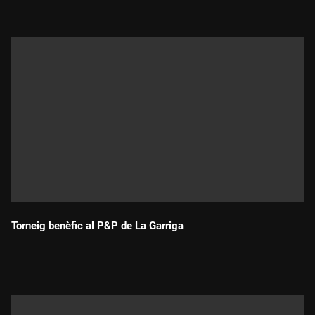
Torneig benèfic al P&P de La Garriga
Durada: