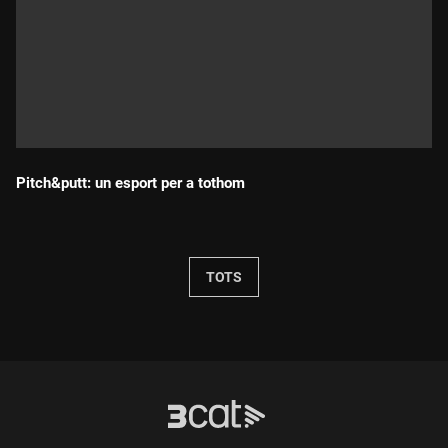
Pitch&putt: un esport per a tothom
Durada:
TOTS