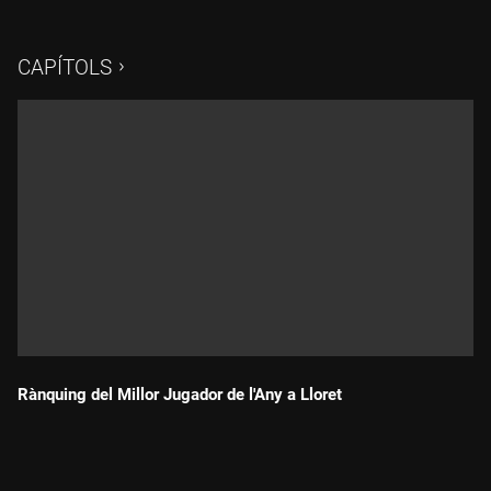
posicions de la classificació es manté més ajustada que mai.
Paral·lelament, els nostres col·laboradors continuen aportant
valor amb consells pràctics des del green, explicant com fer
CAPÍTOLS
un putt amb precisió des de diferents distàncies.
Rànquing del Millor Jugador de l'Any a Lloret
Durada: