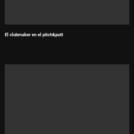
El clubmaker en el pitch&putt
Durada: