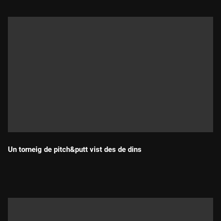
Un torneig de pitch&putt vist des de dins
Durada: