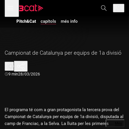
Anar
Anar
Obre
menú
a
al
de
la
contingut
navegació
navegació
Pitch&Cat
capítols
més info
principal
Campionat de Catalunya per equips de 1a divisió
Durada:
9 min
28/03/2026
El programa té com a gran protagonista la tercera prova del
Campionat de Catalunya per equips de 1a divisió, disputada al
camp de Franciac, a la Selva. La lluita per les primeres
…
Més