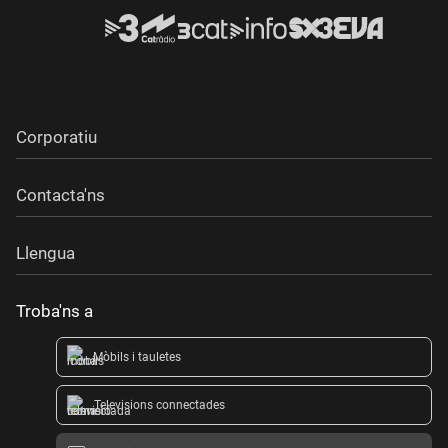
Corporatiu
Contacta'ns
Llengua
Troba'ns a
Mòbils i tauletes
Televisions connectades