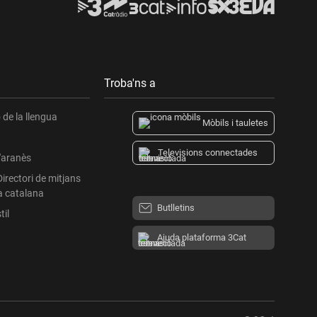
Troba'ns a
de la llengua
Mòbils i tauletes
Televisions connectades
l'aranès
Directori de mitjans
a catalana
Butlletins
til
Ajuda plataforma 3Cat