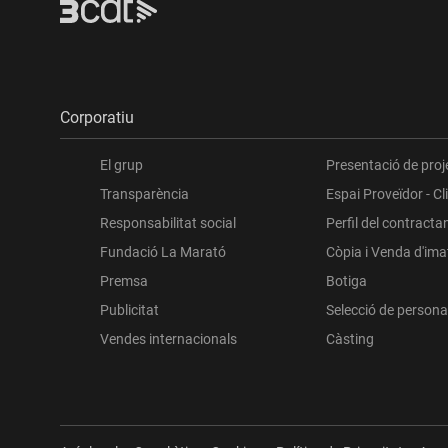
Corporatiu
El grup
Presentació de proj
Transparència
Espai Proveïdor - Cl
Responsabilitat social
Perfil del contracta
Fundació La Marató
Còpia i Venda d'im
Premsa
Botiga
Publicitat
Selecció de persona
Vendes internacionals
Càsting