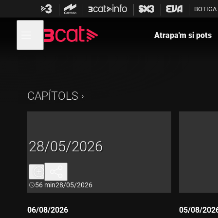
Anar
Anar
BOTIGA
a
al
la
contingut
Obre
navegació
menú
Atrapa'm si pots
de
principal
navegació
CAPÍTOLS
28/05/2026
Durada:
56 min
28/05/2026
06/08/2026
05/08/202