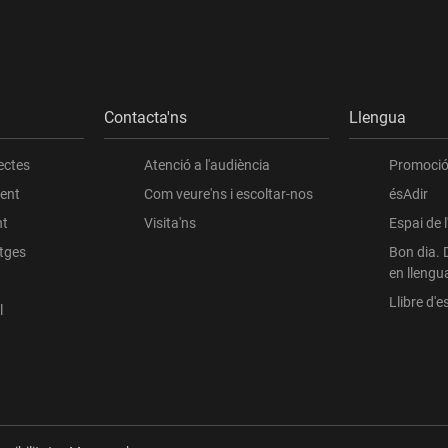
Contacta'ns
Llengua
ectes
Atenció a l'audiència
Promoció 
ient
Com veure'ns i escoltar-nos
ésAdir
nt
Visita'ns
Espai de 
atges
Bon dia. 
en llengu
Llibre d'es
l