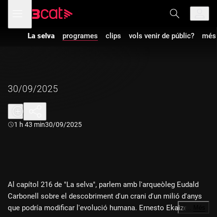
Anar
Anar
Obre
menú
a
al
de
la
contingut
navegació
navegació
La selva
programes
clips
vols venir de públic?
més 
principal
30/09/2025
Durada:
1 h 43 min
30/09/2025
Al capítol 216 de "La selva", parlem amb l'arqueòleg Eudald
Carbonell sobre el descobriment d'un crani d'un milió d'anys
que podría modificar l'evolució humana. Ernesto Ekaizer,
…
Més