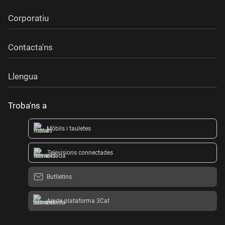
Corporatiu
Contacta'ns
Llengua
Troba'ns a
Mòbils i tauletes
Televisions connectades
Butlletins
Ajuda plataforma 3Cat