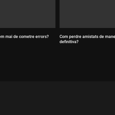
em mai de cometre errors?
Com perdre amistats de man
definitiva?
Durada:
ada: