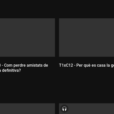
 - Com perdre amistats de
T1xC12 - Per què es casa la g
 definitiva?
ada:
Durada: