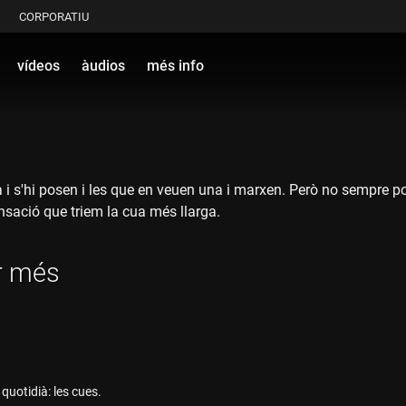
CORPORATIU
vídeos
àudios
més info
a i s'hi posen i les que en veuen una i marxen. Però no sempre 
nsació que triem la cua més llarga.
r més
quotidià: les cues.