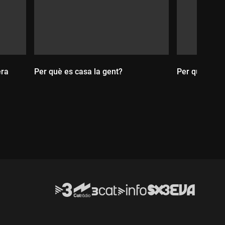
era
Per què es casa la gent?
Per què es d
Durada:
Durada: