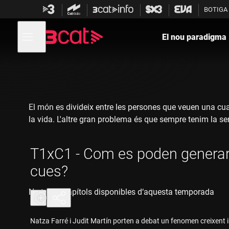
Anar
Anar
BOTIGA
a
al
la
contingut
Obre
navegació
menú
El nou paradigma
de
principal
navegació
El món es divideix entre les persones que veuen una cu
la vida. L'altre gran problema és que sempre tenim la se
T1xC1 - Com es poden genera
cues?
No tenim capítols disponibles d‘aquesta temporada
Natza Farré i Judit Martín porten a debat un fenomen creixent i 