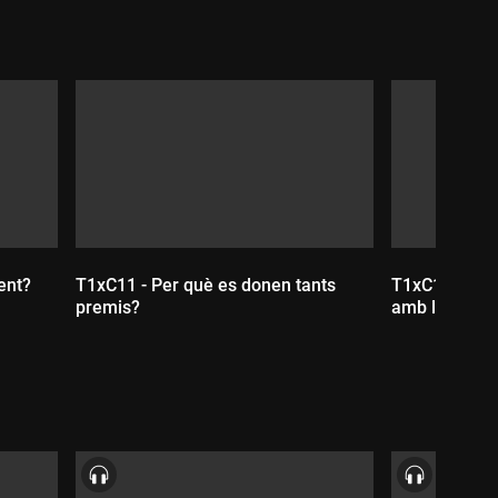
ent?
T1xC11 - Per què es donen tants
T1xC10 - És 
premis?
amb la buroc
Durada:
Durada: