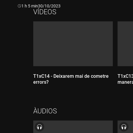
Durada:
1 h 5 min
30/10/2023
VÍDEOS
T1xC14 - Deixarem mai de cometre
T1xC13
errors?
manera
ÀUDIOS
Dur
Durada: