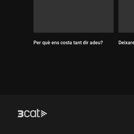
Per què ens costa tant dir adeu?
Deixar
Durada:
Dur