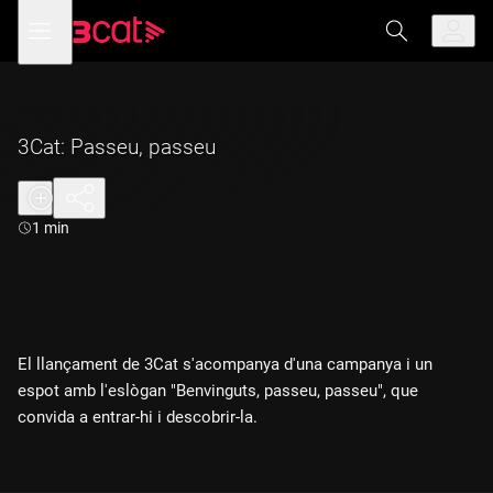
Anar
Anar
Obre
menú
a
al
de
la
contingut
navegació
navegació
principal
3Cat: Passeu, passeu
Durada:
1 min
El llançament de 3Cat s'acompanya d'una campanya i un
espot amb l'eslògan "Benvinguts, passeu, passeu", que
convida a entrar-hi i descobrir-la.