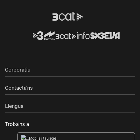
Corporatiu
Contacta'ns
Llengua
Troba'ns a
Mòbils i tauletes