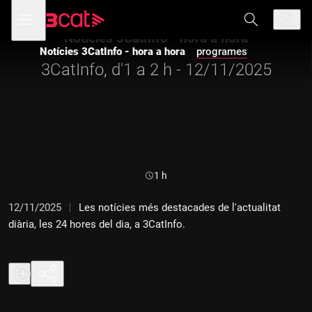
Anar
Anar
Obre
menú
a
al
de
la
contingut
Notícies 3CatInfo - hora a hora
navegació
navegació
Notícies 3CatInfo - hora a hora
programes
principal
3CatInfo, d'1 a 2 h - 12/11/2025
Durada:
1 h
12/11/2025
Les notícies més destacades de l'actualitat
diària, les 24 hores del dia, a 3CatInfo.