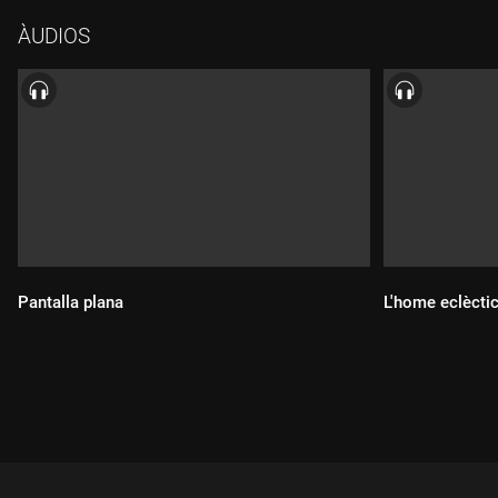
ÀUDIOS
Pantalla plana
L'home eclècti
Durada:
Durada: