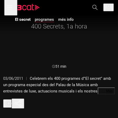
Anar
Anar
Obre
menú
a
al
de
la
contingut
navegació
navegació
El secret
programes
més info
principal
400 Secrets, 1a hora
Durada:
51 min
03/06/2011
Celebrem els 400 programes d'"El secret" amb
un programa especial des del Palau de la Música amb
entrevistes de luxe, actuacions musicals i els nostres
…
Més
col·laboradors disposats a fer que el programa sigui una
autèntica festa.