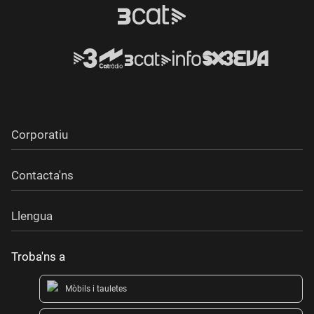
Corporatiu
Contacta'ns
Llengua
Troba'ns a
Mòbils i tauletes