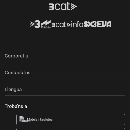
Corporatiu
Contacta'ns
Llengua
Troba'ns a
Mòbils i tauletes