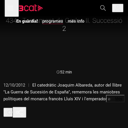
Anar
Anar
Obre
menú
a
al
de
la
contingut
navegació
navegació
434 - Testament de Carles II. Successió
En guàrdia!
programes
més info
principal
2
Durada:
52 min
12/10/2012
El catedràtic Joaquim Albareda, autor del llibre
"La Guerra de Sucesión de España", rememora les maniobres
polítiques del monarca francès Lluís XIV i l'emperador austríac
…
Més
Leopold I per imposar els seus respectius candidats al tron
espanyol a la mort de Carles II. La pugna entre els Àustria i els
Borbó s'acabaria resolent amb la coronació del nét del Rei Sol,
Felip V.